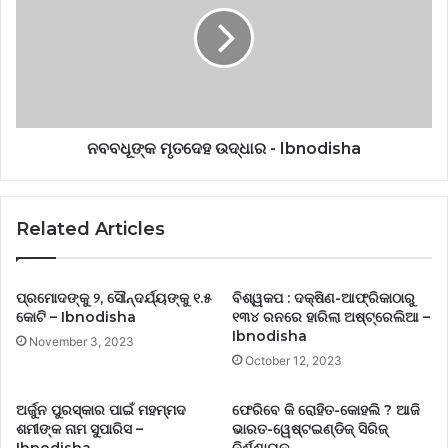
ନବବଧୂଙ୍କ ମୃତଦେହ ଉଦ୍ଧାର - Ibnodisha
Related Articles
ପ୍ରମୋଦଙ୍କୁ ୨, ସୌନ୍ଦର୍ଯ୍ୟଙ୍କୁ ୧.୫
ବିଶ୍ୱକପ : ଦକ୍ଷିଣ-ଆଫ୍ରିକାଠାରୁ
କୋଟି – Ibnodisha
୧୩୪ ରନରେ ହାରିଲା ଅଷ୍ଟ୍ରେଲିଆ –
Ibnodisha
November 3, 2023
October 12, 2023
ଅର୍ଜୁନ ପୁରସ୍କାର ପାଇଁ ମହମ୍ମଦ
ଫେରିବେ କି ରୋହିତ-କୋହଲି ? ଆଜି
ଶମୀଙ୍କ ନାମ ସୁପାରିସ –
ଭାରତ-ୱେଷ୍ଟଇଣ୍ଡିଜ୍ ସିରିଜ୍