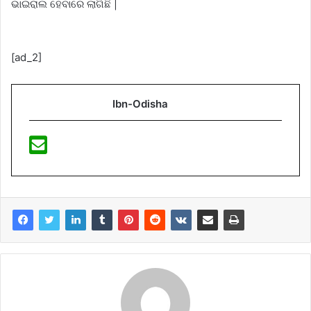
ଭାଇରାଲ ହେବାରେ ଲାଗିଛି |
[ad_2]
Ibn-Odisha