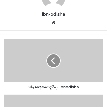
ibn-odisha
Website
ଚୀନ୍ ଗସ୍ତରେ ପୁଟିନ୍‌ - Ibnodisha