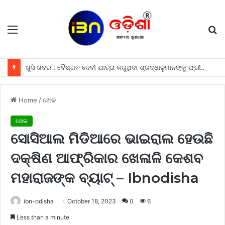
Menu
S
fo
ଖୁସି ଖବର : ବୈଷ୍ଣବ ଦେବୀ ଯାତ୍ରା କରୁଥିବା ଶ୍ରଦ୍ଧାଳୁମାନଙ୍କୁ ଫ୍ରୀରେ ମିଳିବ ଏହି ସବୁ ଖାସ ସୁବିଧା ଗୁଡିକ
Home
/
ଖେଳ
ଖେଳ
ସୋସିଆଲ ମିଡିଆରେ ଭାଇରାଲ ହେଉଛି
ଦକ୍ଷିଣ ଆଫ୍ରିକାର ଖେଳାଳି କେଶବ
ମହାରାଜଙ୍କ ବ୍ୟାଟ୍ – Ibnodisha
ibn-odisha
October 18, 2023
0
6
Less than a minute