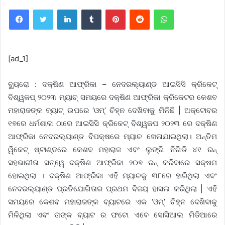
Facebook
Twitter
LinkedIn
Tumblr
Pinterest
Reddit
WhatsApp
[ad_1]
ବ୍ୟୁରୋ : ଦକ୍ଷିଣ ଆଫ୍ରିକା – ନେଦରଲ୍ୟାଣ୍ଡ ଆଇସିସି କ୍ରିକେଟ୍
ବିଶ୍ୱକପ୍ ୨୦୨୩ ମ୍ୟାଚ୍ ସମୟରେ ଦକ୍ଷିଣ ଆଫ୍ରିକା କ୍ରିକେଟର କେଶବ
ମହାରାଜଙ୍କ ବ୍ୟାଟ୍ ଉପରେ ‘ଓମ୍’ ଚିହ୍ନ ଦେଖିବାକୁ ମିଳିଛି | ଅକ୍ଟୋବର
୧୭ରେ ଧର୍ମଶାଳା ଠାରେ ଆଇସିସି କ୍ରିକେଟ୍ ବିଶ୍ୱକପ ୨୦୨୩ ରେ ଦକ୍ଷିଣ
ଆଫ୍ରିକା ନେଦରଲ୍ୟାଣ୍ଡ ବିପକ୍ଷରେ ମ୍ୟାଚ ଖେଳାଯାଇଥିଲା। ଅନ୍ତିମ
ୱିକେଟ୍ ଷ୍ଟାଣ୍ଡରେ କେଶବ ମହାରାଜ ଏବଂ ଲୁଙ୍ଗି ନିଗିଡି ୪୧ ରନ୍
ସହଭାଗୀତା ସତ୍ୱେ ଦକ୍ଷିଣ ଆଫ୍ରିକା ୨୦୭ ରନ୍ କରିବାରେ ସକ୍ଷମ
ହୋଇଥିଲା । ଦକ୍ଷିଣ ଆଫ୍ରିକା ଏହି ମ୍ୟାଚକୁ ୩୮ରେ ହାରିଥିଲା ଏବଂ
ନେଦରଲ୍ୟାଣ୍ଡ ପ୍ରତିଯୋଗିତାର ପ୍ରଥମ ବିଜୟ ହାସଲ କରିଥିଲା ​​| ଏହି
ସମୟରେ କେଶବ ମହାରାଜଙ୍କ ବ୍ୟାଟରେ ଏକ ‘ଓମ୍’ ଚିହ୍ନ ଦେଖିବାକୁ
ମିଳିଥିଲା ​​ଏବଂ ତାଙ୍କ ବ୍ୟାଟ ର ଫଟୋ ଏବେ ସୋସିଆଲ ମିଡିଆରେ