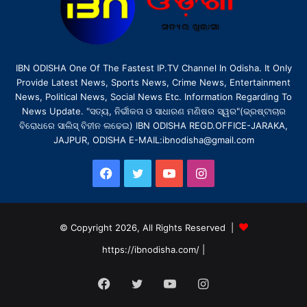
IBN ODISHA One Of The Fastest IP.TV Channel In Odisha. It Only
Provide Latest News, Sports News, Crime News, Entertainment
News, Political News, Social News Etc. Information Regarding To
News Update. "ସତ୍ୟ, ନିର୍ଭୀକତା ଓ ସାଧାରଣ ମଣିଷର ସ୍ୱର"(ଭ୍ରଷ୍ଟାଚାର
ବିରୋଧରେ ସାଲିସ୍ ବିହୀନ ଲଢେଇ) IBN ODISHA REGD.OFFICE-JARAKA,
JAJPUR, ODISHA E-MAIL:ibnodisha@gmail.com
Facebook
Twitter
YouTube
Instagram
© Copyright 2026, All Rights Reserved |
https://ibnodisha.com/
|
Facebook
Twitter
YouTube
Instagram