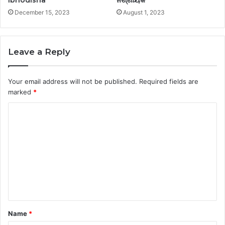
Ibnodisha
ନିର୍ଣ୍ଣାୟକ
December 15, 2023
August 1, 2023
Leave a Reply
Your email address will not be published.
Required fields are
marked
*
C
o
m
m
e
n
t
Name
*
*