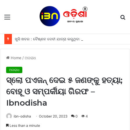
Menu
S
fo
ଖୁସି ଖବର : ବୈଷ୍ଣବ ଦେବୀ ଯାତ୍ରା କରୁଥିବା ଶ୍ରଦ୍ଧାଳୁମାନଙ୍କୁ ଫ୍ରୀରେ ମିଳିବ ଏହି ସବୁ ଖାସ ସୁବିଧା ଗୁଡିକ
Home
/
ଅପରାଧ
ଅପରାଧ
ସ୍ଲୋ ପଏଜନ୍ ଦେଇ ୫ ଜଣଙ୍କୁ ହତ୍ୟା;
ବୋହୂ ଓ ସମ୍ପର୍କୀୟା ଗିରଫ –
Ibnodisha
ibn-odisha
October 20, 2023
0
4
Less than a minute