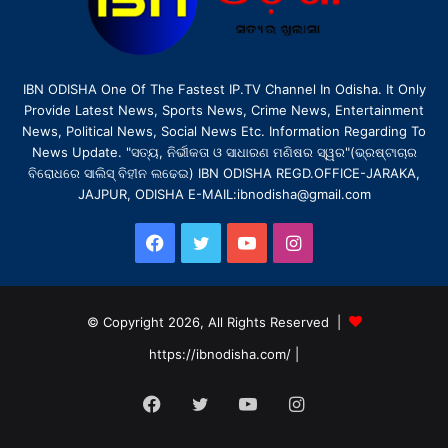
IBN ODISHA One Of The Fastest IP.TV Channel In Odisha. It Only
Provide Latest News, Sports News, Crime News, Entertainment
News, Political News, Social News Etc. Information Regarding To
News Update. "ସତ୍ୟ, ନିର୍ଭୀକତା ଓ ସାଧାରଣ ମଣିଷର ସ୍ୱର"(ଭ୍ରଷ୍ଟାଚାର
ବିରୋଧରେ ସାଲିସ୍ ବିହୀନ ଲଢେଇ) IBN ODISHA REGD.OFFICE-JARAKA,
JAJPUR, ODISHA E-MAIL:ibnodisha@gmail.com
Facebook
Twitter
YouTube
Instagram
© Copyright 2026, All Rights Reserved |
https://ibnodisha.com/
|
Facebook
Twitter
YouTube
Instagram