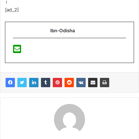
।
[ad_2]
Ibn-Odisha