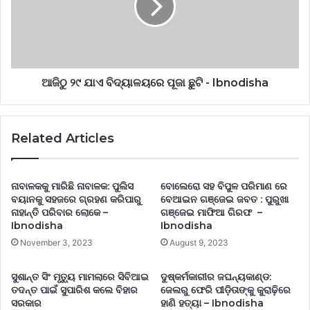
ଆଜିଠୁ ୨୯ ଯାଏ ବିଦ୍ୟାଳୟରେ ପୂଜା ଛୁଟି - Ibnodisha
Related Articles
ନାବାଳକକୁ ମାରିଛି ନାବାଳକ: ପୁଲିସ
ବୋଲେରୋ ସହ ବିପୁଳ ପରିମାଣ ରେ
ବୟାନକୁ ସହଜରେ ଗ୍ରହଣ କରିପାରୁ
ବେଆଇନ ଗଞ୍ଜେଇ ଜବତ : ପୁରୁଖା
ନାହାନ୍ତି ପରିବାର ଲୋକେ –
ଗଞ୍ଜେଇ ମାଫିଆ ଗିରଫ –
Ibnodisha
Ibnodisha
November 3, 2023
August 9, 2023
ସୁଶାନ୍ତ ସିଂ ମୃତ୍ୟୁ ମାମଲାରେ ସିବିଆଇ
ଦୁଷ୍କର୍ମକାରୀର ଜଘନ୍ୟକାଣ୍ଡ:
ତଦନ୍ତ ପାଇଁ ସୁପାରିଶ କଲେ ବିହାର
ଜେଲରୁ ଫେରି ପୀଡ଼ିତାଙ୍କୁ କୁରାଢ଼ିରେ
ସରକାର
ହାଣି ହତ୍ୟା – Ibnodisha