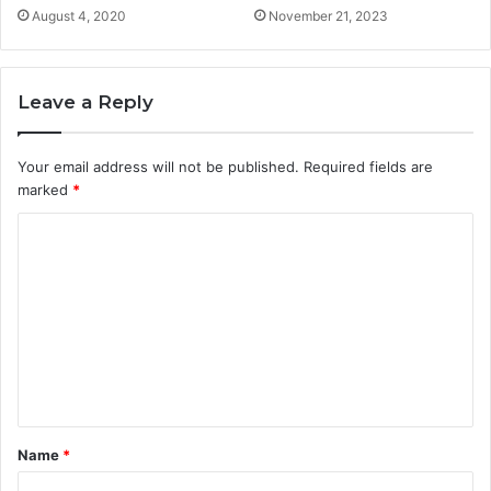
August 4, 2020
November 21, 2023
Leave a Reply
Your email address will not be published.
Required fields are
marked
*
C
o
m
m
e
n
t
Name
*
*