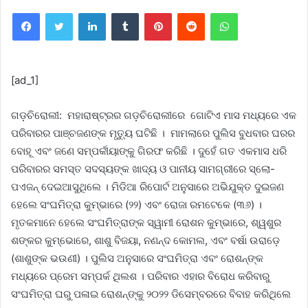
Facebook
Twitter
LinkedIn
Tumblr
Pinterest
Reddit
WhatsApp
[ad_1]
ଗଡ଼ଚିରୋଲୀ: ମହାରାଷ୍ଟ୍ରର ଗଡ଼ଚିରୋଲୀରେ ଗୋଟିଏ ମାସ ମଧ୍ୟରେ ଏକ
ପରିବାରର ପାଞ୍ଚଜଣଙ୍କ ମୃତ୍ୟୁ ଘଟିଛି । ମାମଲାରେ ପୁଲିସ ବୁଧବାର ଘରର
ବୋହୂ ଏବଂ ଜଣେ ସମ୍ପର୍କୀୟାଙ୍କୁ ଗିରଫ କରିଛି । ଦୁହେଁ ଗତ ଏକମାସ ଧରି
ପରିବାରର ସମସ୍ତ ସଦସ୍ୟଙ୍କ ଖାଦ୍ୟ ଓ ପାନୀୟ ସାମଗ୍ରୀରେ ସ୍ଲୋ-
ପଏଜନ୍ ଦେଇଆସୁଥିଲେ । ମିଡିଆ ରିପୋର୍ଟ ଅନୁସାରେ ଅଭିଯୁକ୍ତ ଦୁଇଜଣ
ହେଲେ ସଂଘମିତ୍ରା କୁମ୍ଭାରେ (୨୨) ଏବଂ ରୋଜା ରମଟେକେ (୩୬) ।
ମୃତକମାନେ ହେଲେ ସଂଘମିତ୍ରାଙ୍କ ସ୍ୱାମୀ ରୋଶନ କୁମ୍ଭାରେ, ଶ୍ୱଶୁର
ଶଙ୍କର କୁମ୍ଭୋରେ, ଶାଶୁ ବିଜୟା, ନଣନ୍ଦ କୋମଲ, ଏବଂ ବର୍ଷା ଉରାଡ଼େ
(ଶାଶୁଙ୍କ ଭଉଣୀ) । ପୁଲିସ ଅନୁସାରେ ସଂଘମିତ୍ରା ଏବଂ ରୋଶନ୍‌ଙ୍କ
ମଧ୍ୟରେ ପ୍ରେମ ସମ୍ପର୍କ ଥିଲଶ । ପରିବାର ଏହାର ବିରୋଧ କରିବାରୁ
ସଂଘମିତ୍ରା ଘରୁ ପଳାଇ ରୋଶନ୍‌ଙ୍କୁ ୨୦୨୨ ଡିସେମ୍ବରରେ ବିବାହ କରିଥିଲେ