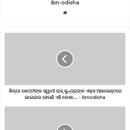
ibn-odisha
Website
ଶିଳ୍ପା ଶେଟ୍ଟୀଙ୍କ ସ୍ୱାମୀ ରାଜ୍ କୁନ୍ଦ୍ରାଙ୍କ ଏକ୍ସ ଆକାଉଣ୍ଟରେ
ଭାଇରାଲ ହେଉଛି ଏହି ଲେଖା…. - Ibnodisha