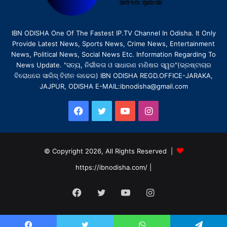
IBN ODISHA One Of The Fastest IP.TV Channel In Odisha. It Only
Provide Latest News, Sports News, Crime News, Entertainment
News, Political News, Social News Etc. Information Regarding To
News Update. "ସତ୍ୟ, ନିର୍ଭୀକତା ଓ ସାଧାରଣ ମଣିଷର ସ୍ୱର"(ଭ୍ରଷ୍ଟାଚାର
ବିରୋଧରେ ସାଲିସ୍ ବିହୀନ ଲଢେଇ) IBN ODISHA REGD.OFFICE-JARAKA,
JAJPUR, ODISHA E-MAIL:ibnodisha@gmail.com
Facebook
Twitter
YouTube
Instagram
© Copyright 2026, All Rights Reserved |
https://ibnodisha.com/
|
Facebook
Twitter
YouTube
Instagram