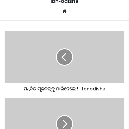
ibn-odisha
Website
ମନ୍ଦିର ପୂଜକଙ୍କୁ ମାରିଦେଲେ ! - Ibnodisha