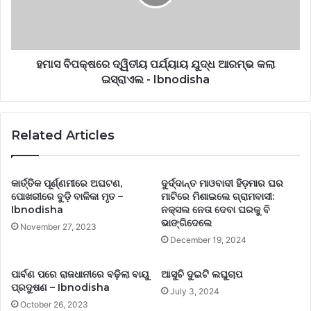
ହମାସ ବିପକ୍ଷରେ ଦ୍ୱିତୀୟ ପର୍ଯ୍ୟାୟ ଯୁଦ୍ଧ ଆରମ୍ଭ କଲା
ଇସ୍ରାଏଲ - Ibnodisha
Related Articles
କାର୍ତ୍ତିକ ପୂର୍ଣ୍ଣମୀରେ ଅଘଟଣ,
ଦୁର୍ଦ୍ଦାନ୍ତ ମାଓବାଦୀ ହିଡ଼ମାର ଘର
ପୋଖରୀରେ ବୁଡ଼ି ବାଳିକା ମୃତ –
ମାଟିରେ ମିଶାଇଲେ ଗ୍ରାମବାସୀ:
Ibnodisha
ନକ୍ସଲ ନେତା ଦେବା ଘରକୁ ବି
ଭାଙ୍ଗିଦେଲେ
November 27, 2023
December 19, 2024
ପାର୍ବଣ ପରେ ରାଜଧାନୀରେ ବଢ଼ିଲା ବାୟୁ
ଆସୁଚି ଦୁଇଟି ଲଘୁଚାପ
ପ୍ରଦୁଷଣ – Ibnodisha
July 3, 2024
October 26, 2023