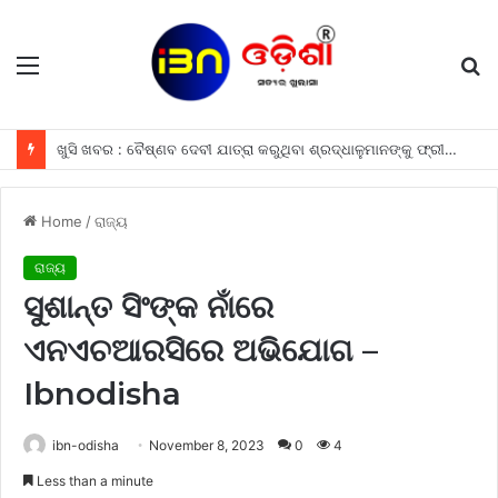
Menu
S
fo
ଖୁସି ଖବର : ବୈଷ୍ଣବ ଦେବୀ ଯାତ୍ରା କରୁଥିବା ଶ୍ରଦ୍ଧାଳୁମାନଙ୍କୁ ଫ୍ରୀରେ ମିଳିବ ଏହି ସବୁ ଖାସ ସୁବିଧା ଗୁଡିକ
Home
/
ରାଜ୍ୟ
ରାଜ୍ୟ
ସୁଶାନ୍ତ ସିଂଙ୍କ ନାଁରେ
ଏନଏଚଆରସିରେ ଅଭିଯୋଗ –
Ibnodisha
ibn-odisha
November 8, 2023
0
4
Less than a minute