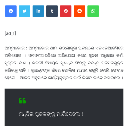
Facebook
Twitter
LinkedIn
Tumblr
Pinterest
Reddit
WhatsApp
[ad_1]
ଅମ୍ବାଭୋର : ଅମ୍ବାଭୋର ଥାନା ଭଙ୍ଗାରୁଜା ଘଟଣାରେ ଏନଏଚଆରସିରେ
ଅଭିଯୋଗ । ଏନଏଚଆରସିରେ ଅଭିଯୋଗ କଲେ ସୂଚନା ଅଧିକାର କର୍ମୀ
ସୁବ୍ରତ ଦାଶ । ଭଟଲୀ ବିଧାୟକ ସୁଶାନ୍ତ ସିଂଙ୍କୁ ତଦନ୍ତ ପରିସରଭୁକ୍ତ
କରିବାକୁ ଦାବି । ସୁଶାନ୍ତଙ୍କ ନାଁରେ ପୋଲିସ ମାମଲା କରୁନି ବୋଲି ଫେରାଦ
ହେଲେ । ଆଇନ ଅନୁସାରେ କାର୍ଯ୍ୟାନୁଷ୍ଠାନ ପାଇଁ ଲିଖିତ ଭାବେ ଜଣାଇଲେ ।
ମନ୍ଦିର ପୂଜକଙ୍କୁ ମାରିଦେଲେ !