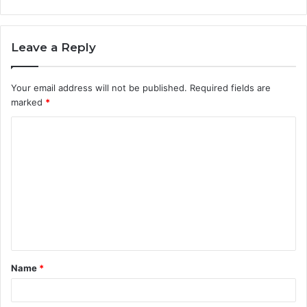
Leave a Reply
Your email address will not be published.
Required fields are
marked
*
C
o
m
m
e
n
t
Name
*
*