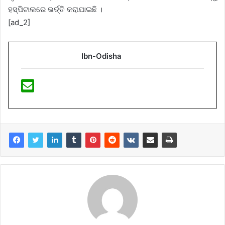
ହସ୍ପିଟାଲରେ ଭର୍ତ୍ତି କରାଯାଇଛି ।
[ad_2]
Ibn-Odisha