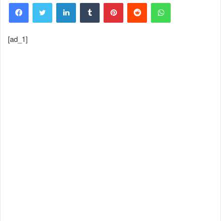
Facebook
Twitter
LinkedIn
Tumblr
Pinterest
Reddit
WhatsApp
[ad_1]