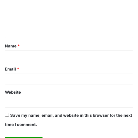
m
m
e
n
t
Name
*
*
Email
*
Website
Save my name, email, and website in this browser for the next
time I comment.