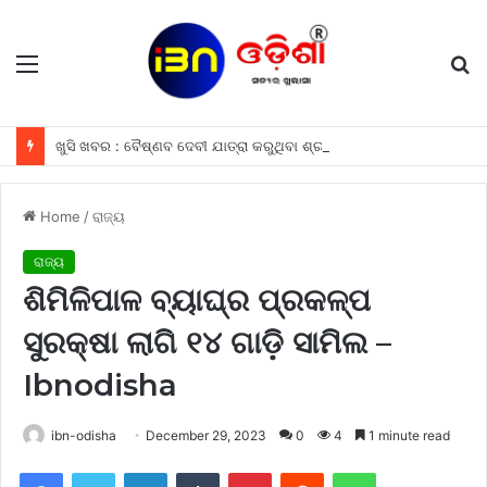
Menu
S
fo
ଖୁସି ଖବର : ବୈଷ୍ଣବ ଦେବୀ ଯାତ୍ରା କରୁଥିବା ଶ୍ରଦ୍ଧାଳୁମାନଙ୍କୁ ଫ୍ରୀରେ ମିଳିବ ଏହି ସବୁ ଖାସ ସୁବିଧା ଗୁଡିକ
Home
/
ରାଜ୍ୟ
ରାଜ୍ୟ
ଶିମିଳିପାଳ ବ୍ୟାଘ୍ର ପ୍ରକଳ୍ପ
ସୁରକ୍ଷା ଲାଗି ୧୪ ଗାଡ଼ି ସାମିଲ –
Ibnodisha
ibn-odisha
December 29, 2023
0
4
1 minute read
Facebook
Twitter
LinkedIn
Tumblr
Pinterest
Reddit
WhatsApp