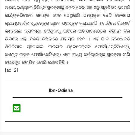
ଅଭୟାରଣ୍ୟରେ ବିଭିନ୍ନ ସୁରକ୍ଷାକୁ ନଜର ଦେବା ସହ ସବୁ ସ୍ଥିତିରେ ଯେପରି
କାର୍ଯ୍ୟକରିବାରେ ସହାୟକ ହେବ ସେଥିଲାଗି ସମ୍ପୃକ୍ତ ୧୪ଟି ବଲେରୋ
କ୍ୟାମ୍ପରର୍ସକୁ ସ୍ୱତନ୍ତ୍ର ଭାବେ ପ୍ରସ୍ତୁତ କରାଯାଇଛି । ଗାଡିରେ ରିମୋର୍ଟ
କଣ୍ଟ୍ରଲ ବ୍ୟବସ୍ଥା ରହିଥିବାରୁ ରାତିରେ ଅଭୟାରଣ୍ୟରେ ବିଭିନ୍ନ ଦିଗ
ଉପରେ ଏହା ନଜର ରଖିବାରେ ସହାୟକ ହେବ । ଏହି ଗାଡି ବିଶେଷକରି
ଶିମିଳିପାଳ ସ୍ପେଶାଲ ଟାଇଗର ପ୍ରେଟେକ୍ସନ ଫୋର୍ସ(ଏସ୍‌ଟିପିଏଫ୍‌),
ଜଏଣ୍ଟ ଟାସ୍କ ଫୋର୍ସ(ଜେଟିଏଫ୍‌) ଏବଂ ଅନ୍ୟ କର୍ମଚାରୀଙ୍କ ସୁରକ୍ଷା ଲଗି
ବ୍ୟବହୃତ କରାଯିବ ବୋଲି ଜଣାପଡିଛି ।
[ad_2]
Ibn-Odisha