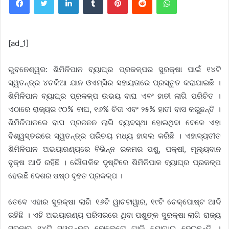
[ad_1]
ଭୁବନେଶ୍ୱର: ଶିମିଳିପାଳ ବ୍ୟାଘ୍ର ପ୍ରକଳ୍ପର ସୁରକ୍ଷା ପାଇଁ ୧୪ଟି
ସ୍ୱତନ୍ତ୍ର ୪ଚକିଆ ଯାନ ଓଏମ୍‌ସିର ସହାୟତାରେ ପ୍ରସ୍ତୁତ କରାଯାଇଛି ।
ଶିମିଳିପାଳ ବ୍ୟାଘ୍ର ପ୍ରକଳ୍ପ ଉଭୟ ବାଘ ଏବଂ ହାତୀ ଲାଗି ପରିଚିତ ।
ଏଠାରେ ରାଜ୍ୟର ୯୦% ବାଘ, ୧୬% ଚିତା ଏବଂ ୨୫% ହାତୀ ବାସ କରୁଛନ୍ତି ।
ଶିମିଳିପାଳରେ ବାଘ ପ୍ରଜନନ ଲାଗି ବ୍ୟବସ୍ଥା ହୋଇଥିବା ବେଳେ ଏହା
ବିଶ୍ୱସ୍ତରରେ ସ୍ୱତନ୍ତ୍ର ପରିଚୟ ମଧ୍ୟ ହାସଲ କରିଛି । ଏହାବ୍ୟତୀତ
ଶିମିଳିପାଳ ଅଭୟାରଣ୍ୟରେ ବିଭିନ୍ନ ରକମର ପଶୁ, ପକ୍ଷୀ, ମୂଲ୍ୟବାନ
ବୃକ୍ଷ ଆଦି ରହିଛି । ଭୌଗଳିକ ଦୃଷ୍ଟିରେ ଶିମିଳିପାଳ ବ୍ୟାଘ୍ର ପ୍ରକଳ୍ପ
ହେଉଛି ଦେଶର ଷଷ୍ଠ ବୃହତ ପ୍ରକଳ୍ପ ।
ତେବେ ଏହାର ସୁରକ୍ଷା ଲାଗି ୧୬ଟି ୱାଚଟାୱାର, ୧୯ଟି ଚେକ୍‌ପୋଷ୍ଟ ଆଦି
ରହିଛି । ଏହି ଅଭୟାରଣ୍ୟ ପରିସରରେ ଥିବା ପଶୁଙ୍କ ସୁରକ୍ଷା ଲାଗି ରାଜ୍ୟ
ସରକାର ୧୪ଟି ସ୍ୱତନ୍ତ୍ର ବୋଲେରୋ ଗାଡ଼ି ଯୋଗାଇ ଦେଇଛନ୍ତି ।