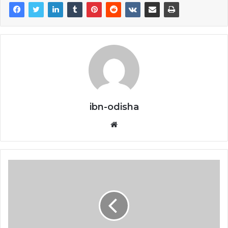
ibn-odisha
Website