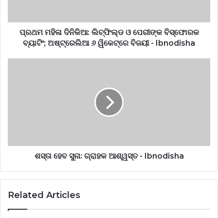
ପ୍ରଥମ ମହିଳା ଦିନିକିଆ: ଲିଚ୍‌ଫିଲ୍ଡ ଓ ପେରୀଙ୍କ ବିସ୍ଫୋରକ
ବ୍ୟାଟିଂ; ଅଷ୍ଟ୍ରେଲିଆ ୬ ୱିକେଟ୍‌ରେ ବିଜୟୀ - Ibnodisha
ଶସ୍ତା ହେବ ସୁନା: ଗ୍ରାହକ ଆଶ୍ୱସ୍ତ - Ibnodisha
Related Articles