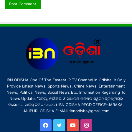
IBN ODISHA One Of The Fastest IP.TV Channel In Odisha. It Only
Provide Latest News, Sports News, Crime News, Entertainment
News, Political News, Social News Etc. Information Regarding To
News Update. "ସତ୍ୟ, ନିର୍ଭୀକତା ଓ ସାଧାରଣ ମଣିଷର ସ୍ୱର"(ଭ୍ରଷ୍ଟାଚାର
ବିରୋଧରେ ସାଲିସ୍ ବିହୀନ ଲଢେଇ) IBN ODISHA REGD.OFFICE-JARAKA,
JAJPUR, ODISHA E-MAIL:ibnodisha@gmail.com
Facebook
Twitter
YouTube
Instagram