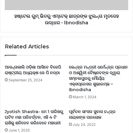
ହଷ୍ଟେଲ ରୁମ୍‌ ଭିତରୁ ଏମ୍‌ଟେକ୍‌ ଛାତ୍ରଙ୍କ ଝୁଲନ୍ତା ମୃତଦେହ
ଉଦ୍ଧାର - Ibnodisha
Related Articles
ଆସନ୍ତାକାଲି ଓଡ଼ିଶା ଆସିବେ ବିଜେପି
କେନ୍ଦ୍ର ମନ୍ତ୍ରୀ ଧର୍ମେନ୍ଦ୍ର ପ୍ରଧାନ
ରାଷ୍ଟ୍ରୀୟ ଅଧ୍ୟକ୍ଷ ଜେ ପି ନଡ୍ଡା
ଓ ଅଶ୍ୱିନୀ ବୈଷ୍ଣବଙ୍କ ଦ୍ୱାରା
ସମ୍ବଲପୁରରୁ ମୌର୍ଯ୍ୟ
September 25, 2024
ଏକ୍ସପ୍ରେସର ଶୁଭାରମ୍ଭ –
Ibnodisha
March 1, 2024
Jyotish Shastra- ମେ 1 ତାରିଖରୁ
ପୂର୍ବତନ ସାଂସଦ ସୁବାସ ଚନ୍ଦ୍ର
ଘଟିବ ମହା ପରିବର୍ତ୍ତନ, ଏହି 4 ଟି
ନାୟକଙ୍କ ପରଲୋକ
ରାଶିକୁ ଶନିଦେବ କରିଦେବେ ମହାଧନୀ
July 24, 2022
June 1, 2025