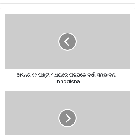
ଆସନ୍ତା ୧୨ ଘଣ୍ଟା ମଧ୍ୟରେ ରାଜ୍ୟରେ ବର୍ଷା ସମ୍ଭାବନା -
Ibnodisha