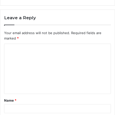
Leave a Reply
Your email address will not be published.
Required fields are
marked
*
C
o
m
m
e
n
t
Name
*
*