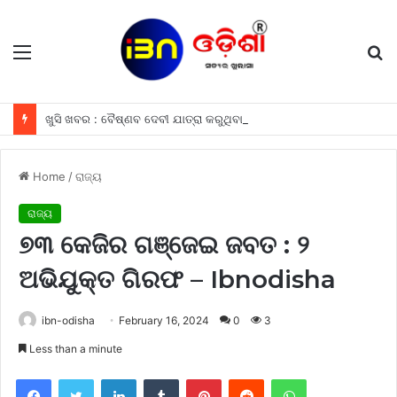
Menu
S
fo
ଖୁସି ଖବର : ବୈଷ୍ଣବ ଦେବୀ ଯାତ୍ରା କରୁଥିବା ଶ୍ରଦ୍ଧାଳୁମାନଙ୍କୁ ଫ୍ରୀରେ ମିଳିବ ଏହି ସବୁ ଖାସ ସୁବିଧା ଗୁଡିକ
Home
/
ରାଜ୍ୟ
ରାଜ୍ୟ
୭୩ କେଜିର ଗଞ୍ଜେଇ ଜବତ : ୨
ଅଭିଯୁକ୍ତ ଗିରଫ – Ibnodisha
ibn-odisha
February 16, 2024
0
3
Less than a minute
Facebook
Twitter
LinkedIn
Tumblr
Pinterest
Reddit
WhatsApp