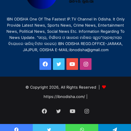
IBN ODISHA One Of The Fastest IP.TV Channel In Odisha. It Only
Provide Latest News, Sports News, Crime News, Entertainment
News, Political News, Social News Etc. Information Regarding To
News Update. "ସତ୍ୟ, ନିର୍ଭୀକତା ଓ ସାଧାରଣ ମଣିଷର ସ୍ୱର"(ଭ୍ରଷ୍ଟାଚାର
ବିରୋଧରେ ସାଲିସ୍ ବିହୀନ ଲଢେଇ) IBN ODISHA REGD.OFFICE-JARAKA,
JAJPUR, ODISHA E-MAIL:ibnodisha@gmail.com
Facebook
Twitter
YouTube
Instagram
© Copyright 2026, All Rights Reserved |
https://ibnodisha.com/
|
Facebook
Twitter
YouTube
Instagram