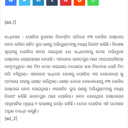
[ad_1]
କନ୍ଧମାଳ : ପୋଲିସ ବୁଧବାର ବିଳମ୍ବିତ ରାତିରେ ୭୩ କେଜିର ଗଞ୍ଜେଇ
ଜବତ କରିବା ସହିତ ଦୁଇ ଜଣକୁ ଅଭିଯୁକ୍ତଙ୍କୁ ମଧ୍ୟ ଗିରଫ କରିଛି। ବିଶେଷ
ସୂତ୍ରରୁ ପୋଲିସ ଖବର ପାଇଥିଲା ଯେ କନ୍ଧମାଳରୁ କଟକ ଅଭିମୁଖେ
ଗଞ୍ଜେଇ ଚୋରାଚାଲାଣ ହେଉଛି। ଏହାପରେ ଭରତପୁର ଥାନା ଆଇଆଇସିଙ୍କ
ନେତୃତ୍ୱରେ ଏକ ଟିମ ଗଠନ କରାଯାଇ ତପୋବନ ଛକ ନିକଟରେ ସେହି ଟିମ
ଜଗି ବସିଥିଲା। ଏହାପରେ ସନ୍ଦେହ ହେବାରୁ ପୋଲିସ ଏକ ବୋଲେରୋ କୁ
ଅଟକାଇ ତାହାକୁ ଯାଞ୍ଚ କରିଥିଲା। ଯାଞ୍ଚ ବେଳେ ବୋଲେରୋରୁ ୭୩ କେଜିର
ଗଞ୍ଜେଇ ଜବତ ହୋଇଥିଲା। ଏହାସହିତ ଦୁଇ ଜଣକୁ ଅଭିଯୁକ୍ତଙ୍କୁ ମଧ୍ୟ
ଗିରଫ କରିଛି ଭରତପୁର ଥାନା ପୋଲିସ। ଜବତ ହୋଇଥିବା ଗଞ୍ଜେଇର
ଆନୁମାନିକ ମୂଲ୍ୟ ୭ ଲକ୍ଷରୁ ଉର୍ଦ୍ଧ ରହିଛି। ତେବେ ପୋଲିସ ଏହି ଘଟଣାର
ଅଧିକ ତଦନ୍ତ କରୁଛି।
[ad_2]