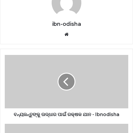
ibn-odisha
Website
ବନ୍ୟଜନ୍ତୁଙ୍କୁ ଉଦ୍ଧାର ପାଇଁ ରକ୍ଷକ ଯାନ - Ibnodisha