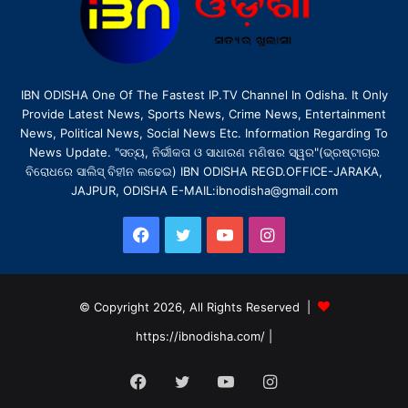
IBN ODISHA One Of The Fastest IP.TV Channel In Odisha. It Only
Provide Latest News, Sports News, Crime News, Entertainment
News, Political News, Social News Etc. Information Regarding To
News Update. "ସତ୍ୟ, ନିର୍ଭୀକତା ଓ ସାଧାରଣ ମଣିଷର ସ୍ୱର"(ଭ୍ରଷ୍ଟାଚାର
ବିରୋଧରେ ସାଲିସ୍ ବିହୀନ ଲଢେଇ) IBN ODISHA REGD.OFFICE-JARAKA,
JAJPUR, ODISHA E-MAIL:ibnodisha@gmail.com
Facebook
Twitter
YouTube
Instagram
© Copyright 2026, All Rights Reserved |
https://ibnodisha.com/
|
Facebook
Twitter
YouTube
Instagram