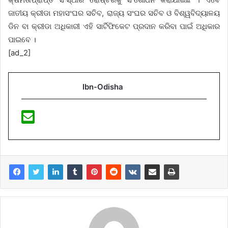
ଜାତୀୟ କ୍ରୀଡା ମହାସଂଘର ସଚିବ, ରାଜ୍ୟ ସଂଘର ସଚିବ ଓ ବିଶ୍ୱବିଦ୍ୟାଳୟ
ଡିନ ବା କ୍ରୀଡା ଅଧିକାରୀ ଏହି ସାର୍ଟିଫିକେଟ ପ୍ରଦାନ କରିବା ପାଇଁ ଅଧିକାର
ପାଇବେ ।
[ad_2]
Ibn-Odisha