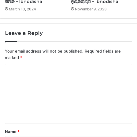
ସମାନ – Ibnodisha
ନ୍ୟୁଜିଲାଣ୍ଡ – Ibnodisha
March 10, 2024
November 9, 2023
Leave a Reply
Your email address will not be published.
Required fields are
marked
*
C
o
m
m
e
n
t
Name
*
*