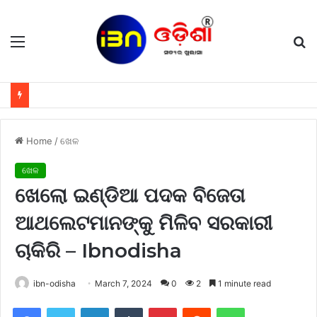
Menu
S
fo
Home
/
ଖେଳ
ଖେଳ
ଖେଲୋ ଇଣ୍ଡିଆ ପଦକ ବିଜେତା
ଆଥଲେଟମାନଙ୍କୁ ମିଳିବ ସରକାରୀ
ଚାକିରି – Ibnodisha
ibn-odisha
March 7, 2024
0
2
1 minute read
Facebook
Twitter
LinkedIn
Tumblr
Pinterest
Reddit
WhatsApp