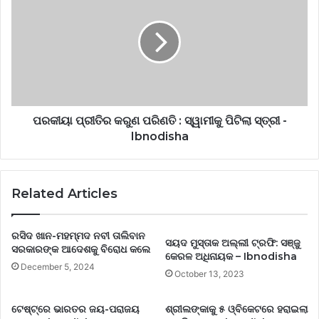
ପରକୀୟା ପ୍ରୀତିର କରୁଣ ପରିଣତି : ସ୍ୱାମୀକୁ ପିଟିଲା ସ୍ତ୍ରୀ -
Ibnodisha
Related Articles
ରସିଦ ଖାନ-ମହମ୍ମଦ ନବୀ ତାଲିବାନ
ସୟଦ ମୁସ୍ତାକ ଅଲ୍ଲୀ ଟ୍ରଫି: ସଞ୍ଜୁ
ସରକାରଙ୍କ ଆଦେଶକୁ ବିରୋଧ କଲେ
କେରଳ ଅଧିନାୟକ – Ibnodisha
December 5, 2024
October 13, 2023
ଟେଷ୍ଟ୍‌ରେ ଭାରତର ଜୟ-ପରାଜୟ
ଶ୍ରୀଲଙ୍କାକୁ ୫ ଓ୍ବିକେଟରେ ହରାଇଲା