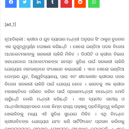
[ad_1]
ନୂଆଦିଲ୍ଲୀ : କ୍ରୀଡା ଓ ଯୁବ ବ୍ୟାପାର ମନ୍ତ୍ରୀ ଅନୁରାଗ ସିଂ ଠାକୁର ବୁଧବାର
ଏକ ଗୁରୁତ୍ୱପୂର୍ଣ୍ଣ ଘୋଷଣା କରିଛନ୍ତି । ଖେଲୋ ଇଣ୍ଡିଆ ପଦକ ବିଜେତା
ଆଥଲେଟମାନଙ୍କୁ ସରକାରୀ ଚାକିରି ମିଳିବ । ଡିଓପିଟି ଓ କ୍ରୀଡା ବିଭାଗ
ସହଯୋଗରେ ଆଥଲେଟମାନଙ୍କ ସମସ୍ତ ସୁବିଧା ପାଇଁ ସରକାରୀ ଚାକିରି
ଯୋଗ୍ୟତା ମାନଦଣ୍ଡରେ ସଂଶୋଧନ କରାଯାଇଛି । ଏବେ ଖେଲୋ ଇଣ୍ଡିଆ
ଗେମ୍ସର ଯୁବ, ବିଶ୍ୱବିଦ୍ୟାଳୟ, ପାରା ଏବଂ ଶୀତକାଳୀନ କ୍ରୀଡାର ପଦକ
ବିଜେତା ସରକାରୀ ଚାକିରି ପାଇଁ ଯୋଗ୍ୟ ହେବେ । ଭାରତକୁ ଏକ କ୍ରୀଡା
ମହାଶକ୍ତିରେ ପରିଣତ କରିବା ପାଇଁ ପ୍ରଧାନମନ୍ତ୍ରୀ ନରେନ୍ଦଅ ମୋଦି
ଚାହୁଁଛନ୍ତି ବୋଲି ମନ୍ତ୍ରୀ କହିଛନ୍ତି । ଏହା ବ୍ୟତୀତ ଜାତୀୟ ଓ
ଆନ୍ତର୍ଜାତୀୟସ୍ତରରେ ଦେଶ କିମ୍ବା ରାଜ୍ୟ ପକ୍ଷରୁ ପ୍ରତିନିଧିତ୍ୱ କରିଥିବା
ଖେଳାଳିଙ୍କୁ ମଧ୍ୟ ଏହି ସୁବିଧା ସୁଯୋଗ ମିଳିବ । ଏଥି ନିମନ୍ତେ
କ୍ରୀଡାବିତଙ୍କ ଯୋଗ୍ୟତା ଯାଂଚ କରି ସାର୍ଟିଫିକେଟ ପ୍ରଦାନ କରିବାକୁ
କ୍ଷମତାପ୍ରାପ୍ତ ସଂସ୍ଥାର ରୋଷ୍ଟରକୁ ସଂଶୋଧନ କରାଯାଇଛି । ଏବେ