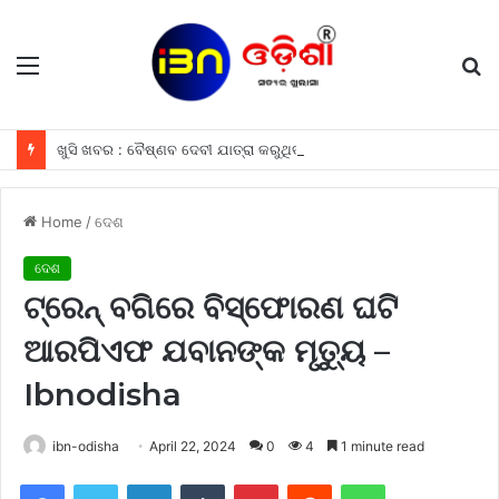
Menu
S
fo
ଖୁସି ଖବର : ବୈଷ୍ଣବ ଦେବୀ ଯାତ୍ରା କରୁଥିବା ଶ୍ରଦ୍ଧାଳୁମାନଙ୍କୁ ଫ୍ରୀରେ ମିଳିବ ଏହି ସବୁ ଖାସ ସୁବିଧା ଗୁଡିକ
Home
/
ଦେଶ
ଦେଶ
ଟ୍ରେନ୍‌ ବଗିରେ ବିସ୍ଫୋରଣ ଘଟି
ଆରପିଏଫ ଯବାନଙ୍କ ମୃତ୍ୟୁ –
Ibnodisha
ibn-odisha
April 22, 2024
0
4
1 minute read
Facebook
Twitter
LinkedIn
Tumblr
Pinterest
Reddit
WhatsApp