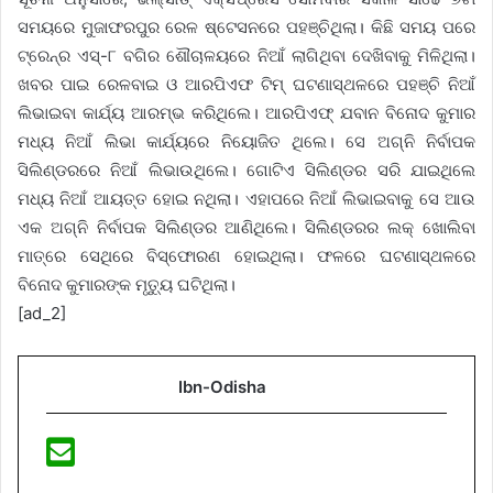
ସମୟରେ ମୁଜାଫରପୁର ରେଳ ଷ୍ଟେସନରେ ପହଞ୍ଚିଥିଲା। କିଛି ସମୟ ପରେ
ଟ୍ରେନ୍‌ର ଏସ୍‌-୮ ବଗିର ଶୌଚାଳୟରେ ନିଆଁ ଲାଗିଥିବା ଦେଖିବାକୁ ମିଳିଥିଲା।
ଖବର ପାଇ ରେଳବାଇ ଓ ଆରପିଏଫ ଟିମ୍ ଘଟଣାସ୍ଥଳରେ ପହଞ୍ଚି ନିଆଁ
ଲିଭାଇବା କାର୍ଯ୍ୟ ଆରମ୍ଭ କରିଥିଲେ। ଆରପିଏଫ୍‌ ଯବାନ ବିନୋଦ କୁମାର
ମଧ୍ୟ ନିଆଁ ଲିଭା କାର୍ଯ୍ୟରେ ନିୟୋଜିତ ଥିଲେ। ସେ ଅଗ୍ନି ନିର୍ବାପକ
ସିଲିଣ୍ଡରରେ ନିଆଁ ଲିଭାଉଥିଲେ। ଗୋଟିଏ ସିଲିଣ୍ଡର ସରି ଯାଇଥିଲେ
ମଧ୍ୟ ନିଆଁ ଆୟତ୍ତ ହୋଇ ନଥିଲା। ଏହାପରେ ନିଆଁ ଲିଭାଇବାକୁ ସେ ଆଉ
ଏକ ଅଗ୍ନି ନିର୍ବାପକ ସିଲିଣ୍ଡର ଆଣିଥିଲେ। ସିଲିଣ୍ଡରର ଲକ୍‌ ଖୋଲିବା
ମାତ୍ରେ ସେଥିରେ ବିସ୍ଫୋରଣ ହୋଇଥିଲା। ଫଳରେ ଘଟଣାସ୍ଥଳରେ
ବିନୋଦ କୁମାରଙ୍କ ମୃତ୍ୟୁ ଘଟିଥିଲା।
[ad_2]
Ibn-Odisha