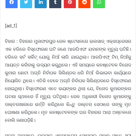
[ad_1]
ବିହାର : ବିହାରର ମୁଜାଫରପୁର ରେଳ ଷ୍ଟେସନରେ ଭଲସାଡ୍ ଏକ୍ସପ୍ରେସର
ଏକ ବଗିରେ ବିସ୍ଫୋରଣ ଘଟି ଜଣେ ଆରପିଏଫ ଯବାନଙ୍କ ମୃତ୍ୟୁ ଘଟିଛି।
ବଗିରେ ସର୍ଟ ସର୍କିଟ୍‌‌ ଯୋଗୁ ନିଆଁ ଲାଗି ଯାଇଥିଲା। ଆରପିଏଫ୍‌‌ ଟିମ୍‌‌ ନିଆଁକୁ
ଆୟତ୍ତ କରିବାକୁ ଉଦ୍ୟମ କରୁଥିଲେ। ଏହି ସମୟରେ କନଷ୍ଟେବଳ ବିନୋଦ
କୁମାର ଛୋଟା ଅଗ୍ନି ନିର୍ବାପକ ସିଲିଣ୍ଡର ଧରି ନିଆଁ ଲିଭାଇବା କାର୍ଯ୍ୟରେ
ନିୟୋଜିତ ଥିଲେ। ଏତିକି ବେଳେ ଅଗ୍ନି ନିର୍ବାପକ ସିଲିଣ୍ଡରରେ ବିସ୍ଫୋରଣ
ହୋଇଥିଲା। ବିସ୍ଫୋରଣ ଏତେ ଭୟଙ୍କର ଥିଲା ଯେ, ବିନୋଦ କୁମାରଙ୍କର
ଘଟଣା ସ୍ଥଳରେ ହିଁ ମୃତ୍ୟୁ ଘଟିଥିଲା। ରେଳ ଅଧିକାରୀ ବିନୋଦ କୁମାରଙ୍କୁ
ଡାକ୍ତରଖାନାରେ ଭର୍ତ୍ତି କରିଥିଲେ କିନ୍ତୁ ଡାକ୍ତର ସେଠାରେ ତାଙ୍କୁ ମୃତ
ଘୋଷଣା କରିଥିଲେ। ମୃତ କନଷ୍ଟେବଳଙ୍କ ଘର ବିହାରର ଆରା ଅଞ୍ଚଳରେ
ବୋଲି ଜଣାପଡ଼ିଛି।
ସୂଚନା ଅନୁସାରେ, ଭଲ୍‌ସାଡ୍ ଏକ୍ସପ୍ରେସ ସୋମବାର ସକାଳ ସାଢେ ୬ଟା