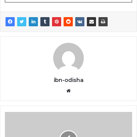
ibn-odisha
Website