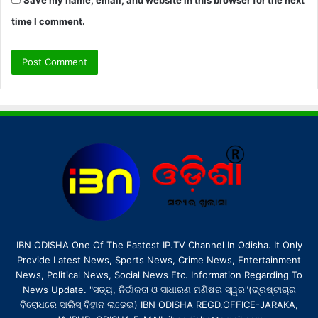
Save my name, email, and website in this browser for the next
time I comment.
IBN ODISHA One Of The Fastest IP.TV Channel In Odisha. It Only
Provide Latest News, Sports News, Crime News, Entertainment
News, Political News, Social News Etc. Information Regarding To
News Update. "ସତ୍ୟ, ନିର୍ଭୀକତା ଓ ସାଧାରଣ ମଣିଷର ସ୍ୱର"(ଭ୍ରଷ୍ଟାଚାର
ବିରୋଧରେ ସାଲିସ୍ ବିହୀନ ଲଢେଇ) IBN ODISHA REGD.OFFICE-JARAKA,