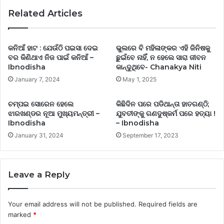
Related Articles
କନିଆଁ ହାଟ : ଯେଉଁଠି ପଇସା ଦେଇ
ଭୁଲରେ ବି ମହିଳାଙ୍କର ଏହି ଜିନିଷକୁ
ବର କିଣିଥାଏ ନିଜ ପାଇଁ କନିଆଁ –
ଛୁଇଁବେ ନାହିଁ, ନ ହେଲେ ସାରା ଜୀବନ
Ibnodisha
କାନ୍ଦୁଥିବେ- Chanakya Niti
January 7, 2024
May 1, 2025
ଚମ୍ପଇ ସୋରେନ ହେଲେ
କିଛିଦିନ ପରେ ପଡିଥାନ୍ତା ହାତଗଣ୍ଠି;
ଝାରଖଣ୍ଡର ନୂଆ ମୁଖ୍ୟମନ୍ତ୍ରୀ –
ଯୁବତୀଙ୍କୁ ଗଣଦୁଷ୍କର୍ମ ପରେ ହତ୍ୟା !
Ibnodisha
– Ibnodisha
January 31, 2024
September 17, 2023
Leave a Reply
Your email address will not be published.
Required fields are
marked
*