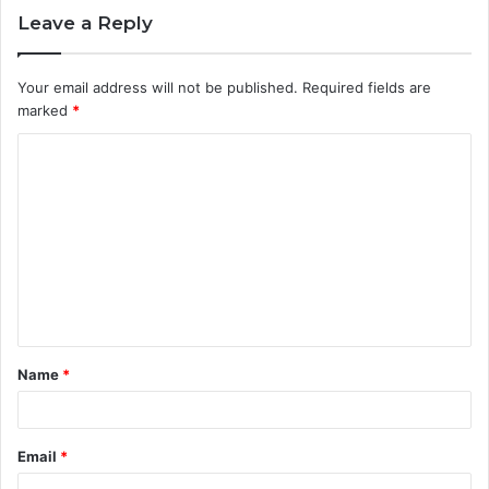
Leave a Reply
Your email address will not be published.
Required fields are
marked
*
C
o
m
m
e
n
t
Name
*
*
Email
*