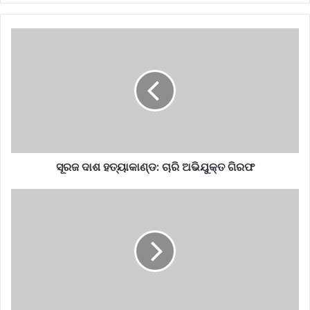
ସୂରଜ ଦାଶ ହତ୍ୟାକାଣ୍ଡ: ଚାରି ଅଭିଯୁକ୍ତ ଗିରଫ