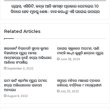
ଗ୍ୟାସ, ଏସିଡିଟି, କବ୍ଜ ଆଦି ସମସ୍ତ ପ୍ରକାର ପେଟରୋଗ 10
ଦିନରେ ହେବ ମୂଳରୁ ଶେଷ : ବାସ କରନ୍ତୁ ଏହି ଘରୋଇ ଉପଚାର
Related Articles
ହାଇକୋର୍ଟ ବିଚାରପତି ସୁବାସ କୁମାର
ଘରୋଇ ସ୍କୁଲରେ ଅଘଟଣ, ପାଣି
ବିହାରୀଙ୍କ ମୃତ୍ୟୁ ମାମଲା
ଟାଙ୍କି କାନ୍ଥ ଭୁଶୁଡି ଛାତ୍ରର ମୃତ୍ୟୁ
ଆତ୍ମହତ୍ୟା ନୁହେଁ, ହତ୍ୟା ଅଭିଯୋଗ
June 28, 2024
ଆଣିଲେ ସଂପର୍କୀୟ
September 4, 2022
ଇଟା ଭାଟି ଶ୍ରମିକ ମୃତ୍ୟୁ ଘଟଣା;
ସମୁଦ୍ର ମଝିରେ ମାଛଧରା ଟ୍ରଲର
ହତ୍ୟା ଅଭିଯୋଗରେ ରାଜପଥ
ଜଳିଗଲା, ବର୍ତ୍ତିଲେ ୯ ମତ୍ସ୍ୟଜୀବୀ
ଅବରୋଧ
July 25, 2022
August 8, 2022