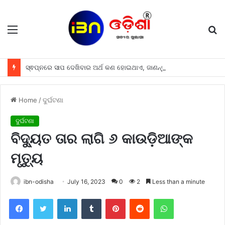
Menu
S
fo
ସ୍ଵପ୍ନରେ ସାପ ଦେଖିବାର ଅର୍ଥ କଣ ହୋଇଥାଏ, ଜାଣନ୍ତୁ
Home
/
ଦୁର୍ଘଟଣା
ଦୁର୍ଘଟଣା
ବିଦ୍ୟୁତ ତାର ଲାଗି ୬ କାଉଡ଼ିଆଙ୍କ
ମୃତ୍ୟୁ
ibn-odisha
July 16, 2023
0
2
Less than a minute
Facebook
Twitter
LinkedIn
Tumblr
Pinterest
Reddit
WhatsApp