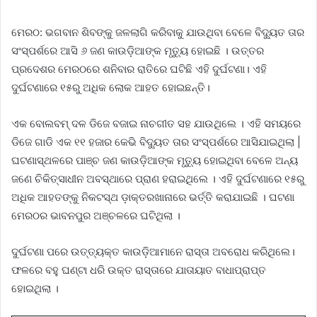
ମେରଠ: ଭଗବାନ ଶିବଙ୍କୁ ଜଳଲାଗି କରିବାକୁ ଯାଉଥିବା ବେଳେ ବିଦ୍ୟୁତ ତାର
ସଂସ୍ପର୍ଶରେ ଆସି ୬ ଜଣ କାଉଡ଼ିଆଙ୍କ ମୃତ୍ୟୁ ହୋଇଛି । ଉତ୍ତର
ପ୍ରଦେଶର ମେରଠରେ ଶନିବାର ରାତିରେ ଘଟିଛି ଏହି ଦୁର୍ଘଟଣା। ଏହି
ଦୁର୍ଘଟଣାରେ ୧୫ରୁ ଅଧିକ ଲୋକ ଆହତ ହୋଇଛନ୍ତି।
ଏକ ବୋଲବମ୍ ଦଳ ଡିଜେ ବଜାଇ ନାଚଗୀତ ସହ ଯାଉଥିଲେ । ଏହି ସମୟରେ
ଡିଜେ ଗାଡି ଏକ ୧୧ ହଜାର କେଭି ବିଦ୍ୟୁତ ତାର ସଂସ୍ପର୍ଶରେ ଆସିଯାଇଥିଲା |
ଘଟଣାସ୍ଥଳରେ ପାଞ୍ଚ ଜଣ କାଉଡ଼ିଆଙ୍କ ମୃତ୍ୟୁ ହୋଇଥିବା ବେଳେ ଅନ୍ୟ
ଜଣେ ଚିକିତ୍ସାଧୀନ ଅବସ୍ଥାରେ ପ୍ରାଣ ହରାଇଥିଲେ । ଏହି ଦୁର୍ଘଟଣାରେ ୧୫ରୁ
ଅଧିକ ଆହତଙ୍କୁ ନିକଟସ୍ଥ ଡ଼ାକ୍ତରଖାନାରେ ଭର୍ତ୍ତି କରାଯାଇଛି । ଘଟଣା
ମେରଠର ଭାବନପୁର ଅଞ୍ଚଳରେ ଘଟିଥିଲା ।
ଦୁର୍ଘଟଣା ପରେ ଉତ୍ତ୍ୟକ୍ତ କାଉଡ଼ିଆମାନେ ରାସ୍ତା ଅବରୋଧ କରିଥିଲେ।
ଫଳରେ ବହୁ ଘଣ୍ଟା ଧରି ଉକ୍ତ ରାସ୍ତାରେ ଯାତାୟାତ ବାଧାପ୍ରାପ୍ତ
ହୋଇଥିଲା ।