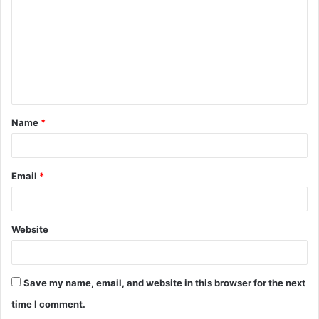
m
m
e
n
t
Name
*
*
Email
*
Website
Save my name, email, and website in this browser for the next
time I comment.