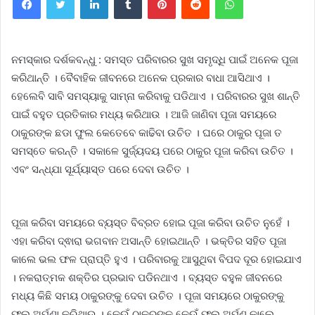
ନମସ୍କାର ଦର୍ଶକବନ୍ଧୁ : ସମସ୍ତ ପରିବାରର ସୁଖ ସମୃଦ୍ଧି ପାଇଁ ଅନେକ ପୂଜା
କରିଥାନ୍ତି । ବୈବାହିକ ଜୀବନରେ ଅନେକ ପ୍ରକାର ବାଧା ଆସିଥାଏ ।
ହେଲେବି ସାବି ସମସ୍ୟାକୁ ସାମ୍ନା କରିବାକୁ ପଡିଥାଏ । ପରିବାରର ସୁଖ ଶାନ୍ତି
ପାଇଁ ବହୁତ ପ୍ରତିକାର ମଧ୍ୟ କରିଥାଉ । ଆଜି ଜାଣିବା ପୂଜା ସମୟରେ
ଠାକୁରଙ୍କ ଛଡା ଫୁଲ କେତେବେ କାଢିବା ଉଚିତ । ଘରେ ଠାକୁର ପୂଜା ତ
ସମସ୍ତେ କରନ୍ତି । ସକାଳେ ସୁର୍ଜ୍ୟଦୟ ପରେ ଠାକୁର ପୂଜା କରିବା ଉଚିତ ।
ଏବଂ ସନ୍ଧ୍ଯା ସୂର୍ଯ୍ୟାସ୍ତ ପରେ ଦେବା ଉଚିତ ।
ପୂଜା କରିବା ସମୟରେ ବ୍ୟସ୍ତ ବିବ୍ରତ ହୋଇ ପୂଜା କରିବା ଉଚିତ ନୁହେଁ ।
ଏହା କରିବା ଦ୍ଵାରା ଭଗବାନ ଅସାନ୍ତି ହୋଇଥାନ୍ତି । ଭକ୍ତିର ସହିତ ପୂଜା
କାଲେ ଭଲ ଫଳ ପ୍ରାପ୍ତି ହୁଏ । ପରିବାରକୁ ଆସୁଥିବା ବିପଦ ଦୂର ହୋଇଯାଏ
। ନକରାତ୍ମକ ଶକ୍ତିର ପ୍ରଭାବ ପଡିନଥାଏ । ବ୍ୟସ୍ତ ବହୁଳ ଜୀବନରେ
ମଧ୍ୟ କିଛି ସମୟ ଠାକୁରଙ୍କୁ ଦେବା ଉଚିତ । ପୂଜା ସମୟରେ ଠାକୁରଙ୍କୁ
ଫୁଲ ଅର୍ପଣା କରିଥାଉ । କେଉଁ ଠାକୁରଙ୍କୁ କେଉଁ ଫୁଲ ଅର୍ପଣ କାଲେ