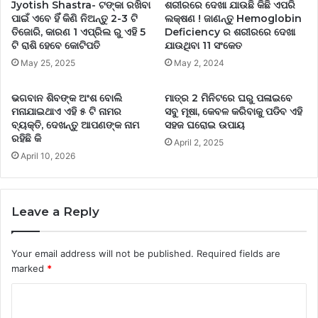
Jyotish Shastra- ଟଙ୍କା ରଖିବା
ଶରୀରରେ ଦେଖା ଯାଉଛି କିଛି ଏପରି
ପାଇଁ ଏବେ ହିଁ କିଣି ନିଅନ୍ତୁ 2-3 ଟି
ଲକ୍ଷଣ ! ଜାଣନ୍ତୁ Hemoglobin
ତିଜୋରି, କାରଣ 1 ଏପ୍ରିଲ ରୁ ଏହି 5
Deficiency ର ଶରୀରରେ ଦେଖା
ଟି ରାଶି ହେବେ କୋଟିପତି
ଯାଉଥିବା 11 ସଂକେତ
May 25, 2025
May 2, 2024
ଭଗବାନ ଶିବଙ୍କ ଅଂଶ ବୋଲି
ମାତ୍ର 2 ମିନିଟରେ ଘରୁ ପଳାଇବେ
ମନାଯାଇଥାଏ ଏହି ୫ ଟି ନାମର
ସବୁ ମୂଷା, କେବଳ କରିବାକୁ ପଡିବ ଏହି
ବ୍ୟକ୍ତି, ଦେଖନ୍ତୁ ଆପଣଙ୍କ ନାମ
ସହଜ ଘରୋଇ ଉପାୟ
ରହିଛି କି
April 2, 2025
April 10, 2026
Leave a Reply
Your email address will not be published.
Required fields are
marked
*
C
o