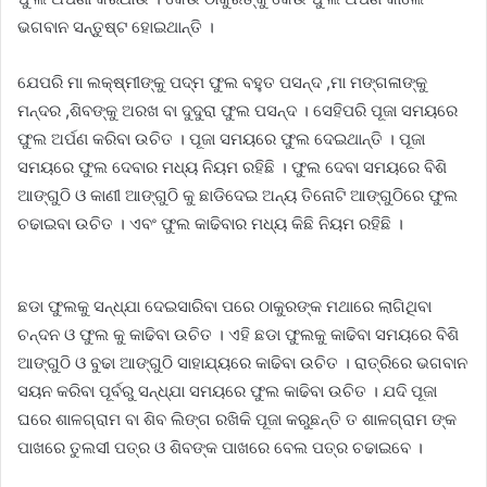
ଭଗବାନ ସନ୍ତୁଷ୍ଟ ହୋଇଥାନ୍ତି ।
ଯେପରି ମା ଲକ୍ଷ୍ମୀଙ୍କୁ ପଦ୍ମ ଫୁଲ ବହୁତ ପସନ୍ଦ ,ମା ମଙ୍ଗଳାଙ୍କୁ
ମନ୍ଦର ,ଶିବଙ୍କୁ ଅରଖ ବା ଦୁଦୁରା ଫୁଲ ପସନ୍ଦ । ସେହିପରି ପୂଜା ସମୟରେ
ଫୁଲ ଅର୍ପଣ କରିବା ଉଚିତ । ପୂଜା ସମୟରେ ଫୁଲ ଦେଇଥାନ୍ତି । ପୂଜା
ସମୟରେ ଫୁଲ ଦେବାର ମଧ୍ୟ ନିୟମ ରହିଛି । ଫୁଲ ଦେବା ସମୟରେ ବିଶି
ଆଙ୍ଗୁଠି ଓ କାଣୀ ଆଙ୍ଗୁଠି କୁ ଛାଡିଦେଇ ଅନ୍ୟ ତିନୋଟି ଆଙ୍ଗୁଠିରେ ଫୁଲ
ଚଢାଇବା ଉଚିତ । ଏବଂ ଫୁଲ କାଢିବାର ମଧ୍ୟ କିଛି ନିୟମ ରହିଛି ।
ଛଡା ଫୁଲକୁ ସନ୍ଧ୍ଯା ଦେଇସାରିବା ପରେ ଠାକୁରଙ୍କ ମଥାରେ ଲାଗିଥିବା
ଚନ୍ଦନ ଓ ଫୁଲ କୁ କାଢିବା ଉଚିତ । ଏହି ଛଡା ଫୁଲକୁ କାଢିବା ସମୟରେ ବିଶି
ଆଙ୍ଗୁଠି ଓ ବୁଢା ଆଙ୍ଗୁଠି ସାହାଯ୍ୟରେ କାଢିବା ଉଚିତ । ରାତ୍ରିରେ ଭଗବାନ
ସୟନ କରିବା ପୂର୍ବରୁ ସନ୍ଧ୍ଯା ସମୟରେ ଫୁଲ କାଢିବା ଉଚିତ । ଯଦି ପୂଜା
ଘରେ ଶାଳଗ୍ରାମ ବା ଶିବ ଲିଙ୍ଗ ରଖିକି ପୂଜା କରୁଛନ୍ତି ତ ଶାଳଗ୍ରାମ ଙ୍କ
ପାଖରେ ତୁଲସୀ ପତ୍ର ଓ ଶିବଙ୍କ ପାଖରେ ବେଲ ପତ୍ର ଚଢାଇବେ ।