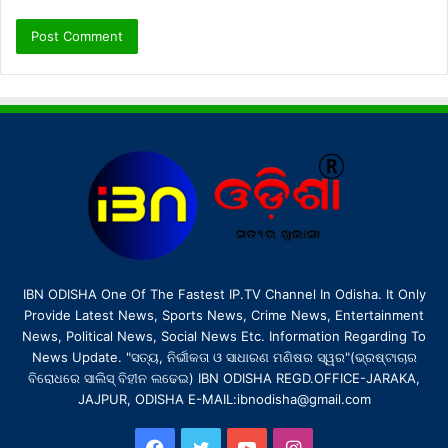
IBN ODISHA One Of The Fastest IP.TV Channel In Odisha. It Only
Provide Latest News, Sports News, Crime News, Entertainment
News, Political News, Social News Etc. Information Regarding To
News Update. "ସତ୍ୟ, ନିର୍ଭୀକତା ଓ ସାଧାରଣ ମଣିଷର ସ୍ୱର"(ଭ୍ରଷ୍ଟାଚାର
ବିରୋଧରେ ସାଲିସ୍ ବିହୀନ ଲଢେଇ) IBN ODISHA REGD.OFFICE-JARAKA,
JAJPUR, ODISHA E-MAIL:ibnodisha@gmail.com
Facebook
Twitter
YouTube
Instagram