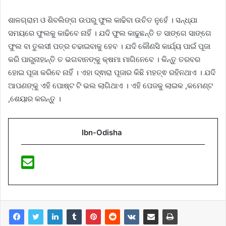
ଶାଳଗ୍ରାମ ଓ ଶିବଲିଙ୍ଗ ଉପରୁ ଫୁଲ କାଢିବା ଉଚିତ ନୁହେଁ । ସନ୍ଧ୍ଯା
ସମୟରେ ଫୁଲକୁ କାଢିବେ ନାହିଁ । ଯଦି ଫୁଲ କାଢୁଛନ୍ତି ତ ସାଙ୍ଗେ ସାଙ୍ଗେ
ଫୁଲ ବା ତୁଲସୀ ପତ୍ର ଚଢାଇବାକୁ ହେବ । ଯଦି କୌଣସି କାର୍ଯ୍ୟ ପାଇଁ ପୂଜା
କରି ପାରୁନାହାନ୍ତି ତ ଭଗବାନଙ୍କୁ କ୍ଷମା ମାଗିନେବେ । କିନ୍ତୁ ତରବର
ହୋଇ ପୂଜା କରିବେ ନାହିଁ । ଏହା ଦ୍ଵାରା ପୂଜାର କିଛି ମହତ୍ଵ ରହିନଥାଏ । ଯଦି
ଆପଣଙ୍କୁ ଏହି ପୋଷ୍ଟ ଟି ଭଲ ଲାଗିଥାଏ । ଏହି ପେଜକୁ ଲାଇକ ,କମେଣ୍ଟ
,ଶେୟାର କରନ୍ତୁ ।
Ibn-Odisha