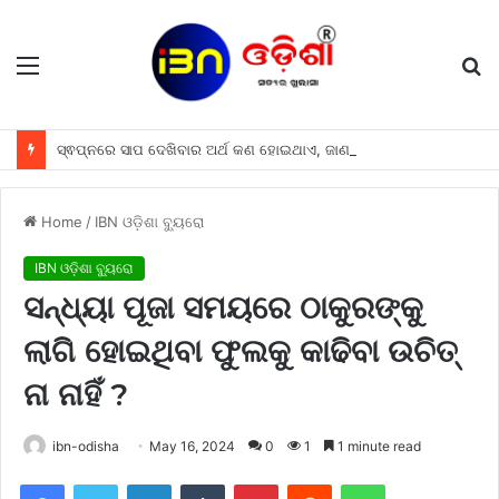
Menu
S
fo
ସ୍ଵପ୍ନରେ ସାପ ଦେଖିବାର ଅର୍ଥ କଣ ହୋଇଥାଏ, ଜାଣନ୍ତୁ
Home
/
IBN ଓଡ଼ିଶା ବ୍ୟୁରୋ
IBN ଓଡ଼ିଶା ବ୍ୟୁରୋ
ସନ୍ଧ୍ୟା ପୂଜା ସମୟରେ ଠାକୁରଙ୍କୁ
ଲାଗି ହୋଇଥିବା ଫୁଲକୁ କାଢିବା ଉଚିତ୍
ନା ନାହିଁ ?
ibn-odisha
May 16, 2024
0
1
1 minute read
Facebook
Twitter
LinkedIn
Tumblr
Pinterest
Reddit
WhatsApp