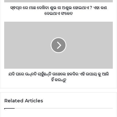
ସ୍ଵପ୍ନ ରେ ମାଛ ଦେଖିବା ଶୁଭ ନା ଅଶୁଭ ହୋଇଥାଏ ? ଏହା କଣ
ଦେଇଥାଏ ସଂକେତ
ଯଦି ଘରେ ଉନ୍ନତି ଚାହୁଁଛନ୍ତି ତାହେଲେ ହଳଦିର ଏହି ଉପାୟ କୁ ଆଜି
ହିଁ କରନ୍ତୁ
Related Articles