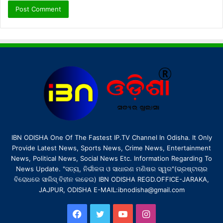
IBN ODISHA One Of The Fastest IP.TV Channel In Odisha. It Only
Provide Latest News, Sports News, Crime News, Entertainment
News, Political News, Social News Etc. Information Regarding To
News Update. "ସତ୍ୟ, ନିର୍ଭୀକତା ଓ ସାଧାରଣ ମଣିଷର ସ୍ୱର"(ଭ୍ରଷ୍ଟାଚାର
ବିରୋଧରେ ସାଲିସ୍ ବିହୀନ ଲଢେଇ) IBN ODISHA REGD.OFFICE-JARAKA,
JAJPUR, ODISHA E-MAIL:ibnodisha@gmail.com
Facebook
Twitter
YouTube
Instagram