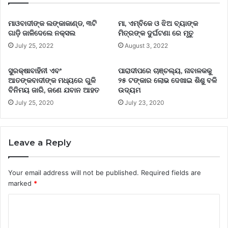
ମାଓବାଦୀଙ୍କ ଲଙ୍କାକାଣ୍ଡ, ୩ଟି
ମା, ଏମ୍ବିକେ ଓ ଝିଅ ବ୍ୟାଙ୍କ
ଗାଡ଼ି ଜାଳିଦେଲେ ନକ୍ସଲ
ମିତ୍ରଙ୍କ ଦୁର୍ଘଟଣା ରେ ମୃତୁ
July 25, 2022
August 3, 2022
ସୁରକ୍ଷାବାହିନୀ ଏବଂ
ପାରାଦୀପରେ ଚାଞ୍ଚଲ୍ୟ, ନାବାଳକକୁ
ଆତଙ୍କବାଦୀଙ୍କ ମଧ୍ୟରେ ଗୁଳି
୨୫ ଟଙ୍କାର ଲୋଭ ଦେଖାଇ ଶିଶୁ ବଳି
ବିନିମୟ ଜାରି, ଜଣେ ଯବାନ ଆହତ
ଉଦ୍ୟମ
July 25, 2020
July 23, 2020
Leave a Reply
Your email address will not be published.
Required fields are
marked
*
C
o