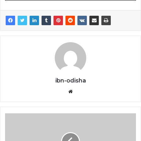
ibn-odisha
Website