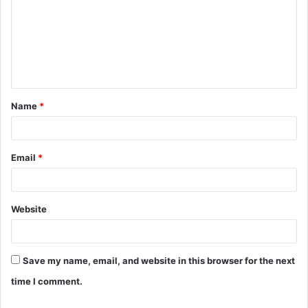
m
m
e
n
t
Name
*
*
Email
*
Website
Save my name, email, and website in this browser for the next
time I comment.