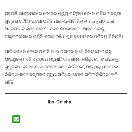
ମହୁମାଛି ଆକ୍ରମଣରେ ଜେଜେର ମୃତ୍ୟୁ ଘଟିଥିବା ବେଳେ ନାତିର ଅବସ୍ଥା
ଗୁରୁତର ରହିଛି। ଘଟଣା ଘଟିଛି ମାଲକାନଗିରି ଜିଲ୍ଲା ମାଛକୁଣ୍ଡ ଥାନା
ଅନ୍ତର୍ଗତ ବାରଙ୍ଗବାଡ଼ି ଗାଁ ନିକଟ ଜଙ୍ଗଲରେ। ଆହତ ନାତିକୁ
ଡାକ୍ତରଖାନାରେ ଭର୍ତ୍ତି କରାଯାଇଛି। ମୃତ ବୃଦ୍ଧଙ୍କର ପରିଚୟ ମିଳିନାହିଁ।
ଆଜି ସକାଳେ ଜେଜେ ଓ ନାତି ଗାଈ ଚରାଇବାକୁ ଗାଁ ନିକଟ ଜଙ୍ଗଲକୁ
ଯାଇଥିଲେ। ଏହି ସମୟରେ ମହୁମାଛି ଆକ୍ରମଣ କରିଥିଲେ। ଉଭୟଙ୍କୁ
ଗୁରୁତର ଅବସ୍ଥାରେ ଡାକ୍ତରଖାନାରେ ଭର୍ତ୍ତି କରାଯାଇଥିଲା। ଜେଜେର
ଚିକିତ୍ସାଧୀନ ଅବସ୍ଥାରେ ମୃତ୍ୟୁ ଘଟିଥିବା ବେଳେ ନାତିର ଚିକିତ୍ସା ଜାରି
ରହିଛି।
Ibn-Odisha