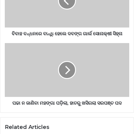
ବିବାହ ବନ୍ଧନରେ ବାନ୍ଧି ହେଲେ ଦବଙ୍ଗ ଗାର୍ଲ ସୋନାକ୍ଷୀ ସିହ୍ନା
ପଢା ନ ଜାଣିବା ମହଙ୍ଗା ପଡ଼ିଲା, ହାତରୁ ଖସିଗଲା ସରପଞ୍ଚ ପଦ
Related Articles