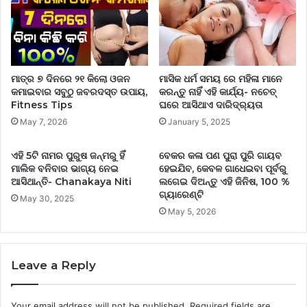
ମାତ୍ର ୭ ଦିନରେ ୨୧ କିଲୋ ଓଜନ
ମାସିକ ଧର୍ମ ସମୟ ରେ ମହିଳା ମାନେ
କମାଇବାର ସବୁଠୁ ଜବରଦସ୍ତ ଉପାୟ,
କରନ୍ତୁ ନାହିଁ ଏହି କାର୍ଯ୍ୟ- ନଚେତ୍
Fitness Tips
ଘରେ ଆସିଥାଏ ଦାରିଦ୍ର୍ୟତା
May 7, 2026
January 5, 2025
ଏହି 5ଟି ନାମର ପୁରୁଷ ଜନ୍ମରୁ ହିଁ
ବେକର କଳା ପଣ ପୁରା ପୁରି ଗାୟବ
ମାଲିକ ବନିବାର ଭାଗ୍ୟ ନେଇ
ହେଇଯିବ, କେବଳ ଗାଧେଇବା ପୂର୍ବରୁ
ଆସିଥାନ୍ତି- Chanakaya Niti
ଲଗେଇ ଦିଅନ୍ତୁ ଏହି ଜିନିଷ, 100 %
ଗ୍ୟାରେଣ୍ଟି
May 30, 2025
May 5, 2026
Leave a Reply
Your email address will not be published.
Required fields are