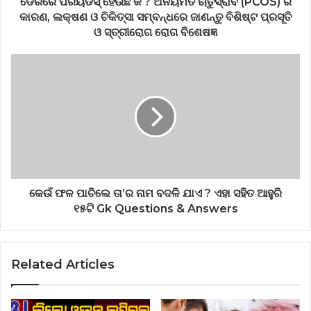
ଡେରିରେ ପିରିୟଡସ୍ ହେଉଛି କି ? ଅନିୟମିତ ଋତୁସ୍ରାବ (PCOS) ର
କାରଣ, ଲକ୍ଷଣ ଓ ଚିକିତ୍ସା ସମ୍ବନ୍ଧରେ ଜାଣନ୍ତୁ ବିଶିଷ୍ଟ ପ୍ରସୂତି
ଓ ସ୍ତ୍ରୀରୋଗ ରୋଗ ବିଶେଷଜ୍ଞ
କେଉଁ ଫଳ ପାଚିଲେ ତା’ର ନାମ ବଦଳି ଯାଏ ? ଏହା ସହିତ ଆହୁରି
୧୫ଟି Gk Questions & Answers
Related Articles