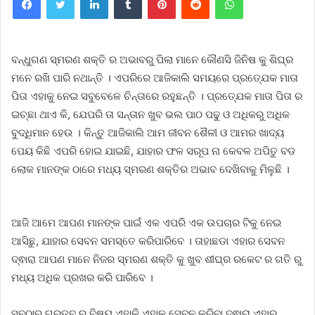
ବନ୍ଧୁଗଣ ସ୍ମରଣ ଶକ୍ତି ର ଅଭାବରୁ ପିଲା ମାନେ କୌଣସି ଜିନିଷ କୁ ଶିଘ୍ର
ମନେ ରଖି ପାରି ନଥାନ୍ତି । ଏପରିରେ ଆଜିକାଲି ସମୟରେ ପ୍ରତ୍ଯେକ ମାତା
ପିତା ଏହାକୁ ନେଇ ସବୁବେଳେ ଚିନ୍ତାରେ ରହୁଛନ୍ତି । ପ୍ରତ୍ଯେକ ମାତା ପିତା ର
ଇଚ୍ଛା ଥାଏ କି, ଯେପରି ତା ସନ୍ତାନ ଖୁବ ଭଲ ପାଠ ପଢୁ ଓ ଅଧିକରୁ ଅଧିକ
ବୁଦ୍ଧିମାନ ହେଉ । କିନ୍ତୁ ଆଜିକାଲି ଆମ ଜୀବନ ଶୈଳୀ ଓ ଆମର ଖାଦ୍ୟ
ପେୟ କିଛି ଏପରି ହୋଇ ଯାଇଛି, ଯାହାର ଫଳ ସରୂପ ନା କେବଳ ଅପିତୁ ବଡ
ଲୋକ ମାନଙ୍କ ଠାରେ ମଧ୍ୟ ସ୍ମରଣ ଶକ୍ତିର ଅଭାବ ଦେଖିବାକୁ ମିଳୁଛି ।
ଆଜି ଆମେ ଆପଣ ମାନଙ୍କ ପାଇଁ ଏକ ଏପରି ଏକ ଉପଚାର ଟିକୁ ନେଇ
ଆସିଛୁ, ଯାହାର ସେବନ ସମସ୍ତେ କରିପାରିବେ । ତାହାଛଡା ଏହାର ସେବନ
ଦ୍ଵାରା ଆପଣ ମାନେ ନିଜର ସ୍ମରଣ ଶକ୍ତି କୁ ଖୁବ ଶୀଘ୍ର ରକେଟ ର ଗତି ରୁ
ମଧ୍ୟ ଅଧିକ ପ୍ରଖର କରି ପାରିବେ ।
ସବୁଠାରୁ ଗୁରୁତ୍ବ ର ବିଷୟ ଏହାକି ଏହାକୁ ସେବନ କରିବା ଦ୍ଵାରା ଏହାର