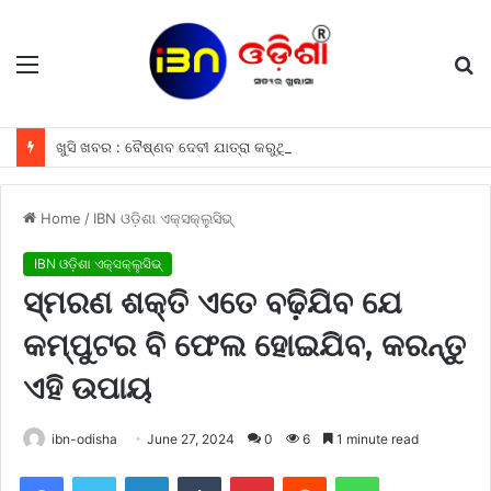
Menu
S
fo
ଖୁସି ଖବର : ବୈଷ୍ଣବ ଦେବୀ ଯାତ୍ରା କରୁଥିବା ଶ୍ରଦ୍ଧାଳୁମାନଙ୍କୁ ଫ୍ରୀରେ ମିଳିବ ଏହି ସବୁ ଖାସ ସୁବିଧା ଗୁଡିକ
Home
/
IBN ଓଡ଼ିଶା ଏକ୍ସକ୍ଲୁସିଭ୍
IBN ଓଡ଼ିଶା ଏକ୍ସକ୍ଲୁସିଭ୍
ସ୍ମରଣ ଶକ୍ତି ଏତେ ବଢ଼ିଯିବ ଯେ
କମ୍ପୁଟର ବି ଫେଲ ହୋଇଯିବ, କରନ୍ତୁ
ଏହି ଉପାୟ
ibn-odisha
June 27, 2024
0
6
1 minute read
Facebook
Twitter
LinkedIn
Tumblr
Pinterest
Reddit
WhatsApp