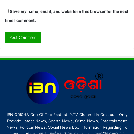
Save my name, email, and website in this browser for the next
time I comment.
IBN ODISHA One Of The Fastest IP.TV Channel In Odisha. It Only
Provide Latest News, Sports News, Crime News, Entertainment
News, Political News, Social News Etc. Information Regarding To
News Update. "ସତ୍ୟ, ନିର୍ଭୀକତା ଓ ସାଧାରଣ ମଣିଷର ସ୍ୱର"(ଭ୍ରଷ୍ଟାଚାର