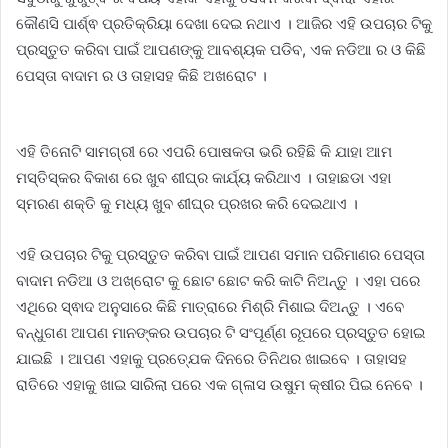
କୌଣସି ପାର୍ଶ୍ଵ ପ୍ରତିକ୍ରିୟା ଦେଖା ଦେଇ ନଥାଏ । ଆଜିର ଏହି ଉପଚାର ଟିକୁ
ପ୍ରସ୍ତୁତ କରିବା ପାଇଁ ଆପଣଙ୍କୁ ଆବଶ୍ୟକ ପଡିବ, ଏକ ନଡିଆ ର ଓ କିଛି
ପେସ୍ତା ବାଦାମ ର ଓ ତାହାସହ କିଛି ଅଖରୋଟ ।
ଏହି ତିନୋଟି ସାମଗ୍ରୀ ରେ ଏପରି ପୋଷକତା ଭରି ରହିଛି କି ଯାହା ଆମ
ମସ୍ତିସ୍କର ବିକାଶ ରେ ଖୁବ ଶୀଘ୍ର କାର୍ଯ୍ୟ କରିଥାଏ । ତାହାଛଡା ଏହା
ସ୍ମରଣ ଶକ୍ତି କୁ ମଧ୍ୟ ଖୁବ ଶୀଘ୍ର ପ୍ରଖର କରି ଦେଇଥାଏ ।
ଏହି ଉପଚାର ଟିକୁ ପ୍ରସ୍ତୁତ କରିବା ପାଇଁ ଆପଣ ସମାନ ପରିମାଣର ପେସ୍ତା
ବାଦାମ ନଡିଆ ଓ ଅଖ୍ରୋଟ କୁ ଛୋଟ ଛୋଟ କରି କାଟି ନିଅନ୍ତୁ । ଏହା ପରେ
ଏଥିରେ ସ୍ଵାଦ ଅନୁସାରେ କିଛି ମାତ୍ରାରେ ମିଶ୍ରି ମିଶାଇ ଦିଅନ୍ତୁ । ଏବେ
ବନ୍ଧୁଗଣ ଆପଣ ମାନଙ୍କର ଉପଚାର ଟି ସଂପୂର୍ଣ୍ଣ ରୂପରେ ପ୍ରସ୍ତୁତ ହୋଇ
ଯାଇଛି । ଆପଣ ଏହାକୁ ପ୍ରତ୍ଯେକ ଦିନରେ ତିନିଥର ଖାଇବେ । ତାହାସହ
ରାତିରେ ଏହାକୁ ଖାଇ ସାରିଲା ପରେ ଏକ ଗ୍ଳାସ ଉଷୁମ କ୍ଷୀର ପିଇ ନେବେ ।