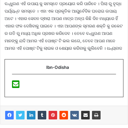
ବନ୍ଧୁଗଣ ଏହି ଉପାୟ କୁ ସମସ୍ତେ ପ୍ରୟୋଗ କରି ପାରିବେ । ପିଲା ରୁ ବୃଦ୍ଧ
ପର୍ଯ୍ୟନ୍ତ ସମସ୍ତେ । ଏହା ଏକ ପ୍ରକୃତିକ ଆୟୁର୍ବେଦିକ ଘରୋଇ ଉପାୟ
ଅଟେ । ଏହାର ସେବନ ଦ୍ଵାରା ଆପଣ ମାତ୍ର ଅଳ୍ପ କିଛି ଦିନ ମଧ୍ୟରେ ହିଁ
ଏହାର ଫଳ ଦେଖିବାକୁ ପାଇବେ । ଏହା ଆପଣଙ୍କ ସ୍ମରଣ ଶକ୍ତି କୁ ରକେଟ
ର ଗତି ରୁ ମଧ୍ୟ ଅଧିକ ପ୍ରଖର କରିଦେବ । ତେବେ ବନ୍ଧୁଗଣ ଆପଣ
ମାନଙ୍କୁ ଯଦି ଆମର ଏହି ପୋଷ୍ଟ ଟି ଭଲ ଲଗେ, ତେବେ ଆପଣ ମାନେ
ଆମର ଏହି ପୋଷ୍ଟ ଟିକୁ ଲାଇକ ଓ ଶେୟାର କରିବାକୁ ଭୁଲିବେନି । ଧନ୍ୟବାଦ
Ibn-Odisha