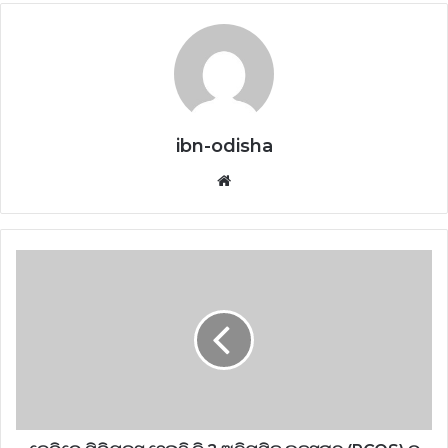
ibn-odisha
Website