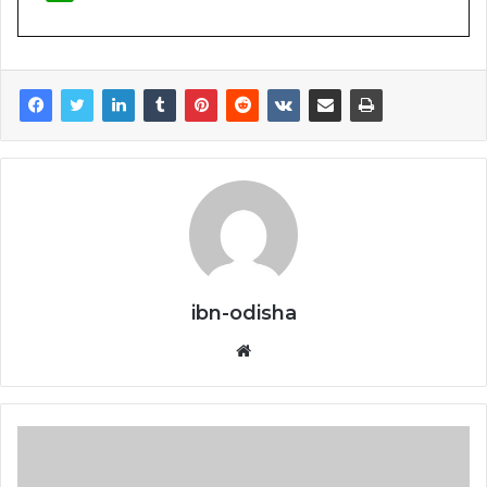
ibn-odisha
Website