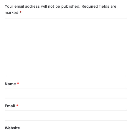
Your email address will not be published.
Required fields are
marked
*
C
o
m
m
e
n
t
Name
*
*
Email
*
Website