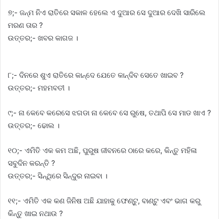
୭;- ଜନ୍ମ ନିଏ ରାତିରେ ସକାଳ ହେଲେ ଏ ଦୁଆର ସେ ଦୁଆର ଦେଖି ସାରିଲେ
ମରଣ ତାର ?
ଉତ୍ତର;- ଖବର କାଗଜ ।
୮;- ଦିନରେ ଶୁଏ ରାତିରେ କାନ୍ଦେ ଯେତେ କାନ୍ଦିବ ସେତେ ଖାଇବ ?
ଉତ୍ତର;- ମହମବତୀ ।
୯;- ନା କେବେ କରେସେ ଝଗଡା ନା କେବେ ସେ ରୁଷେ, ତଥାପି ସେ ମାଡ ଖାଏ ?
ଉତ୍ତର;- ଢୋଲ ।
୧୦;- ଏମିତି ଏକ କମ ଅଛି, ପୁରୁଷ ଜୀବନରେ ଠାରେ କରେ, କିନ୍ତୁ ମହିଳା
ସବୁଦିନ କରନ୍ତି ?
ଉତ୍ତର;- ସିନ୍ଥିରେ ସିନ୍ଦୁର ନାଇବା ।
୧୧;- ଏମିତି ଏକ କଣ ଜିନିଷ ଅଛି ଯାହାକୁ ଫେଣ୍ଟୁ, ବାଣ୍ଟୁ ଏବଂ ଭାଗ କରୁ
କିନ୍ତୁ ଖାଇ ନଥାଉ ?