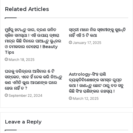
Related Articles
ମୁହଁରୁ ହଟାନ୍ତୁ ଦାଗ, ବ୍ରଣ ଜନିତ
ସ୍ତ୍ରୀ ମାନେ ନିଜ ସ୍ଵାମୀଙ୍କୁ କୁହନ୍ତି
ସ୍କିନ ସମସ୍ଯା ! ଏହି ଉପାୟ ଦ୍ଵାରା
ନାହିଁ ଏହି 5 ଟି କଥା
ମାତ୍ର କିଛି ଦିନରେ ପାଆନ୍ତୁ ସୁନ୍ଦର
January 17, 2025
ଓ ଚମକଦାର ଚେହେରା ! Beauty
Tips
March 18, 2025
ଘରକୁ ଦରିଦ୍ରତା ଆସିବାର 6 ଟି
Astrology-ସିଂହ ରାଶି
ସଙ୍କେତ, ଏବେ ହିଁ ଚେକ କରି ନିଅନ୍ତୁ
ବ୍ୟକ୍ତିବିଶେଷଙ୍କ ସମସ୍ତ ଗୁପ୍ତ
କଣ ଏମିତି ଭୁଲ ଆପଣଙ୍କ ଘରେ
କଥା ! ଜାଣନ୍ତୁ ଛୋଟ ଠାରୁ ବଡ ସବୁ
ହେଉ ନାହିଁ ତ ?
କିଛି ସିଂହ ରାଶିଙ୍କର ରହସ୍ୟ !
September 22, 2024
March 12, 2025
Leave a Reply