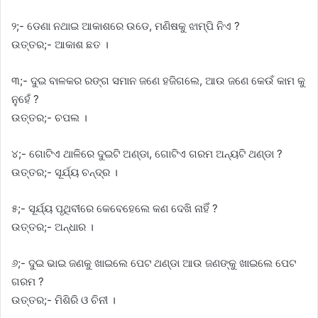
୨;- ଡେଣା ନଥାଇ ଆକାଶରେ ଉଡେ, ମଣିଷକୁ ଝାମ୍ପି ନିଏ ?
ଉତ୍ତର;- ଆକାଶ ଛତ ।
୩;- ଦୁଇ ବାଳକର ରଙ୍ଗ ସମାନ ଜଣେ ହଜିଗଲେ, ଆଉ ଜଣେ କେଉଁ କାମ କୁ
ନୁହେଁ ?
ଉତ୍ତର;- ଚପଲ ।
୪;- ଗୋଟିଏ ଥାଳିରେ ଦୁଇଟି ଅଣ୍ଡା, ଗୋଟିଏ ଗରମ ଅନ୍ୟଟି ଥଣ୍ଡା ?
ଉତ୍ତର;- ସୂର୍ଯ୍ୟ ଚନ୍ଦ୍ର ।
୫;- ସୂର୍ଯ୍ୟ ପୃଥିବୀରେ କେବେହେଲେ କଣ ଦେଖି ନାହିଁ ?
ଉତ୍ତର;- ଅନ୍ଧାର ।
୬;- ଦୁଇ ଭାଇ ଜଣକୁ ଖାଇଲେ ପେଟ ଥଣ୍ଡା ଆଉ ଜଣଙ୍କୁ ଖାଇଲେ ପେଟ
ଗରମ ?
ଉତ୍ତର;- ମିଶିରି ଓ ଚିନୀ ।