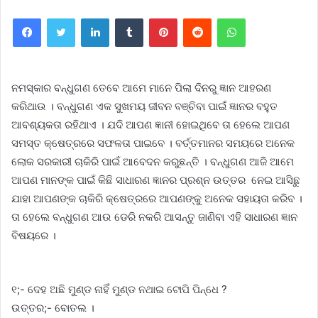
Facebook
Twitter
LinkedIn
Tumblr
Pinterest
Reddit
WhatsApp
ନମସ୍କାର ବନ୍ଧୁଗଣ ତେବେ ଆମେ ମାନେ ପିଲା ଦିନରୁ ଜ୍ଞାନ ଆହରଣ
କରିଥାଉ । ବନ୍ଧୁଗଣ ଏକ ସୁଖମୟ ଜୀବନ ବଞ୍ଚିବା ପାଇଁ ଜ୍ଞାନର ବହୁତ
ଆବଶ୍ୟକତା ରହିଥାଏ । ଯଦି ଆପଣ ଜ୍ଞାନୀ ହୋଇଥିବେ ତା ହେଲେ ଆପଣ
ସମସ୍ତ କ୍ଷେତ୍ରରେ ସଫଳତା ପାଇବେ । ବର୍ତ୍ତମାନର ସମୟରେ ଅନେକ
ଲୋକ ସରକାରୀ ଚାକିରି ପାଇଁ ଆବେଦନ କରୁଛନ୍ତି । ବନ୍ଧୁଗଣ ଆଜି ଆମେ
ଆପଣ ମାନଙ୍କ ପାଇଁ କିଛି ସାଧାରଣ ଜ୍ଞାନର ପ୍ରଶ୍ନ ଉତ୍ତର ନେଇ ଆସିଛୁ
ଯାହା ଆପଣଙ୍କ ଚାକିରି କ୍ଷେତ୍ରରେ ଆପଣଙ୍କୁ ଅନେକ ସହାୟତା କରିବ ।
ତା ହେଲେ ବନ୍ଧୁଗଣ ଆଉ ଡେରି ନକରି ଆସନ୍ତୁ ଜାଣିବା ଏହି ସାଧାରଣ ଜ୍ଞାନ
ବିଷୟରେ ।
୧;- ଦେହ ଅଛି ମୁଣ୍ଡ ନାହିଁ ମୁଣ୍ଡ ନଥାଇ ଟୋପି ପିନ୍ଧେ ?
ଉତ୍ତର;- ବୋତଲ ।