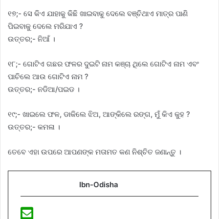
୧୭;- ସେ କିଏ ଯାହାକୁ କିଛି ଖାଇବାକୁ ଦେଲେ ବଞ୍ଚିଥାଏ ମାତ୍ର ପାଣି
ପିଇବାକୁ ଦେଲେ ମରିଯାଏ ?
ଉତ୍ତର;- ନିଆଁ ।
୧୮;- ଗୋଟିଏ ଗଛର ଫଳର ଦୁଇଟି ନାମ କଞ୍ଚା ଥିଲେ ଗୋଟିଏ ନାମ ଏବଂ
ପାଚିଲେ ଆଉ ଗୋଟିଏ ନାମ ?
ଉତ୍ତର;- ନଡିଆ/ପଇଡ ।
୧୯;- ଖାଇଲେ ଫଳ, ଡାକିଲେ ଝିଅ, ଆଙ୍କିଲେ ରଙ୍ଗ, ମୁଁ କିଏ କୁହ ?
ଉତ୍ତର;- କମଳା ।
ତେବେ ଏହା ଉପରେ ଆପଣଙ୍କ ମତାମତ କଣ ନିଶ୍ଚିତ ଜଣାନ୍ତୁ ।
Ibn-Odisha