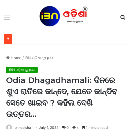
Menu
S
fo
Home
/
IBN ଓଡ଼ିଶା ବ୍ୟୁରୋ
IBN ଓଡ଼ିଶା ବ୍ୟୁରୋ
Odia Dhagadhamali: ଦିନରେ
ଶୁଏ ରାତିରେ କାନ୍ଦେ, ଯେତେ କାନ୍ଦିବ
ସେତେ ଖାଇବ ? କହିଲ ଦେଖି
ଉତ୍ତର…
ibn-odisha
July 1, 2024
0
4
1 minute read