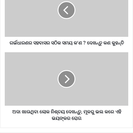
ଗର୍ଭଧାରଣର ସହବାସର ସଠିକ ସମୟ କ’ଣ ? ଦେଖନ୍ତୁ କଣ କୁହନ୍ତି
ଅଦା ଖାଉଥିବା ଲୋକ ନିଶ୍ଚୟ ଦେଖନ୍ତୁ, ମୂଳରୁ ଭଲ କରେ ଏହି
ଭୟଙ୍କର ରୋଗ