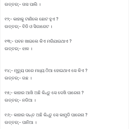
ଉତ୍ତର;- ତାସ ପାଲି ।
୧୨;- କାହାକୁ ଟାଣିଲେ ଛୋଟ ହୁଏ ?
ଉତ୍ତର;- ବିଡି ଓ ସିଗାରେଟ ।
୧୩;- ପବନ ଖାଇଲେ କିଏ ମରିଯାଇଥାଏ ?
ଉତ୍ତର;- ଝାଳ ।
୧୪;- ମୃତ୍ୟୁ ପରେ ମଧ୍ୟ ଠିଆ ହୋଇଥାଏ ସେ କିଏ ?
ଉତ୍ତର;- ଗଛ ।
୧୫;- କାହାର ଆଖି ଅଛି କିନ୍ତୁ ସେ ଦେଖି ପାରେନା ?
ଉତ୍ତର;- ନଡିଆ ।
୧୬;- କାହାର ଦାନ୍ତ ଅଛି କିନ୍ତୁ ସେ କାମୁଡି ପାରେନା ?
ଉତ୍ତର;- ପାନିଆ ।