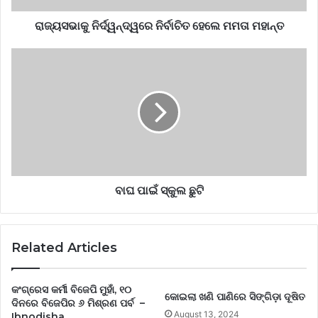
ରାଜ୍ୟସଭାକୁ ନିର୍ଦ୍ୱନ୍ଦ୍ୱରେ ନିର୍ବାଚିତ ହେଲେ ମମତା ମହାନ୍ତ
ବାଘ ପାଇଁ ସ୍କୁଲ ଛୁଟି
Related Articles
କଂଗ୍ରେସ କର୍ମୀ ବିଜେପି ମୁହାଁ, ୧୦
କୋଇଲା ଖଣି ପାଣିରେ ସିଙ୍ଗିଡ଼ା ଦୂଷିତ
ଦିନରେ ବିଜେପିର ୬ ମିଶ୍ରଣ ପର୍ବ –
August 13, 2024
Ibnodisha