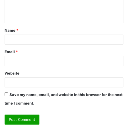
e
n
t
Name
*
*
Email
*
Website
Save my name, email, and website in this browser for the next
time I comment.