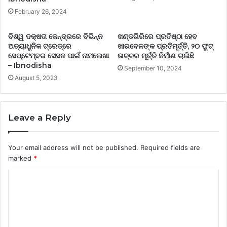
February 26, 2024
ବିଶ୍ୱ ଦକ୍ଷତା କେନ୍ଦ୍ରରେ ବିଭିନ୍ନ
ଖଣ୍ଡଗିରିରେ ପ୍ରତିଷ୍ଠା ହେବ
ଅତ୍ୟାଧୁନିକ ଟ୍ରେଡ୍‌ରେ
ଖାରବେଳଙ୍କ ପ୍ରତିମୂର୍ତ୍ତି, ୨୦ ଫୁଟ୍‌
ସେପ୍ଟେମ୍ବର ସେସନ ପାଇଁ ନାମଲେଖା
ଉଚ୍ଚର ମୂର୍ତ୍ତି ନିର୍ମାଣ ଚାଲିଛି
– Ibnodisha
September 10, 2024
August 5, 2023
Leave a Reply
Your email address will not be published.
Required fields are
marked
*
C
o
m
m