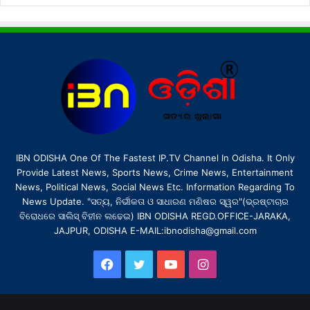
IBN ODISHA One Of The Fastest IP.TV Channel In Odisha. It Only
Provide Latest News, Sports News, Crime News, Entertainment
News, Political News, Social News Etc. Information Regarding To
News Update. "ସତ୍ୟ, ନିର୍ଭୀକତା ଓ ସାଧାରଣ ମଣିଷର ସ୍ୱର"(ଭ୍ରଷ୍ଟାଚାର
ବିରୋଧରେ ସାଲିସ୍ ବିହୀନ ଲଢେଇ) IBN ODISHA REGD.OFFICE-JARAKA,
JAJPUR, ODISHA E-MAIL:ibnodisha@gmail.com
Facebook
Twitter
YouTube
Instagram