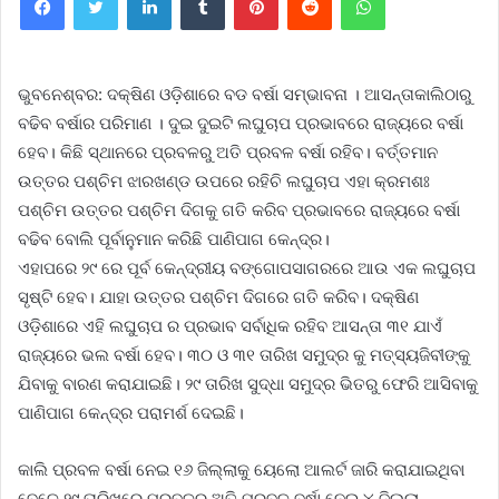
ଭୁ
ବନେଶ୍ବର: ଦକ୍ଷିଣ ଓଡ଼ିଶାରେ ବଡ ବର୍ଷା ସମ୍ଭାବନା । ଆସନ୍ତାକାଲିଠାରୁ
ବଢିବ ବର୍ଷାର ପରିମାଣ । ଦୁଇ ଦୁଇଟି ଲଘୁଚାପ ପ୍ରଭାବରେ ରାଜ୍ୟରେ ବର୍ଷା
ହେବ। କିଛି ସ୍ଥାନରେ ପ୍ରବଳରୁ ଅତି ପ୍ରବଳ ବର୍ଷା ରହିବ। ବର୍ତ୍ତମାନ
ଉତ୍ତର ପଶ୍ଚିମ ଝାରଖଣ୍ଡ ଉପରେ ରହିଚି ଲଘୁଚାପ ଏହା କ୍ରମଶଃ
ପଶ୍ଚିମ ଉତ୍ତର ପଶ୍ଚିମ ଦିଗକୁ ଗତି କରିବ ପ୍ରଭାବରେ ରାଜ୍ୟରେ ବର୍ଷା
ବଢିବ ବୋଲି ପୂର୍ବାନୁମାନ କରିଛି ପାଣିପାଗ କେନ୍ଦ୍ର।
ଏହାପରେ ୨୯ ରେ ପୂର୍ବ କେନ୍ଦ୍ରୀୟ ବଙ୍ଗୋପସାଗରରେ ଆଉ ଏକ ଲଘୁଚାପ
ସୃଷ୍ଟି ହେବ। ଯାହା ଉତ୍ତର ପଶ୍ଚିମ ଦିଗରେ ଗତି କରିବ। ଦକ୍ଷିଣ
ଓଡ଼ିଶାରେ ଏହି ଲଘୁଚାପ ର ପ୍ରଭାବ ସର୍ବାଧିକ ରହିବ ଆସନ୍ତା ୩୧ ଯାଏଁ
ରାଜ୍ୟରେ ଭଲ ବର୍ଷା ହେବ। ୩୦ ଓ ୩୧ ତାରିଖ ସମୁଦ୍ର କୁ ମତ୍ସ୍ୟଜିବୀଙ୍କୁ
ଯିବାକୁ ବାରଣ କରାଯାଇଛି। ୨୯ ତାରିଖ ସୁଦ୍ଧା ସମୁଦ୍ର ଭିତରୁ ଫେରି ଆସିବାକୁ
ପାଣିପାଗ କେନ୍ଦ୍ର ପରାମର୍ଶ ଦେଇଛି।
କାଲି ପ୍ରବଳ ବର୍ଷା ନେଇ ୧୬ ଜିଲ୍ଲାକୁ ୟେଲୋ ଆଲର୍ଟ ଜାରି କରାଯାଇଥିବା
ବେଳେ ୨୯ ତାରିଖରେ ପ୍ରବଳରୁ ଅତି ପ୍ରବଳ ବର୍ଷା ନେଇ ୪ ଜିଲ୍ଲା