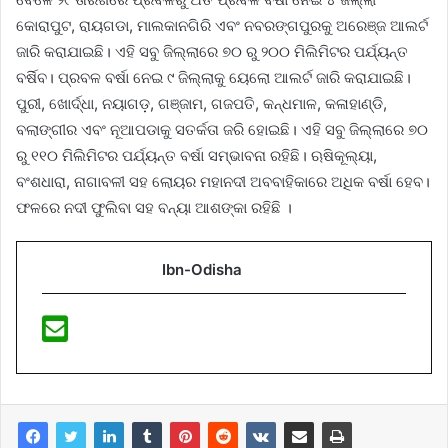
କୋରାପୁଟ, ରାୟଗଡା, ମାଲକାନଗିରି ଏବଂ ନବରଙ୍ଗପୁରକୁ ଅରେଞ୍ଜ ଆଲର୍ଟ
ଜାରି କରାଯାଇଛି। ଏହି ସବୁ ଜିଲ୍ଲାରେ ୭୦ ରୁ ୨୦୦ ମିଲିମିଟର ପର୍ଯ୍ୟନ୍ତ
ବର୍ଷିବ। ପ୍ରବଳ ବର୍ଷା ନେଇ ୯ ଜିଲ୍ଲାକୁ ୟେଲୋ ଆଲର୍ଟ ଜାରି କରାଯାଇଛି।
ପୁରୀ, ଖୋର୍ଦ୍ଧା, ନୟାଗଡ଼, ଗଞ୍ଜାମ, ଗଜପତି, କନ୍ଧମାଳ, କଳାହାଣ୍ଡି,
ବଲାଙ୍ଗୀର ଏବଂ ନୂଆପଡାକୁ ସତର୍କତା ଜରି ହୋଇଛି। ଏହି ସବୁ ଜିଲ୍ଲାରେ ୭୦
ରୁ ୧୧୦ ମିଲିମିଟର ପର୍ଯ୍ୟନ୍ତ ବର୍ଷା ସମ୍ଭାବନା ରହିଛି। ଋଷିକୂଲ୍ୟା,
ବଂଶଧାରା, ନାଗାବଳୀ ସହ ଲୋୟର ମହାନଦୀ ଅବବାହିକାରେ ଅଧିକ ବର୍ଷା ହେବ।
ଫଳରେ ନଦୀ ଫୁଲିବା ସହ ବନ୍ୟା ଆଶଙ୍କା ରହିଛି ।
Ibn-Odisha