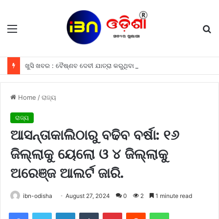
Menu
S
fo
ଖୁସି ଖବର : ବୈଷ୍ଣବ ଦେବୀ ଯାତ୍ରା କରୁଥିବା ଶ୍ରଦ୍ଧାଳୁମାନଙ୍କୁ ଫ୍ରୀରେ ମିଳିବ ଏହି ସବୁ ଖାସ ସୁବିଧା ଗୁଡିକ
Home
/
ରାଜ୍ୟ
ରାଜ୍ୟ
ଆସନ୍ତାକାଲିଠାରୁ ବଢିବ ବର୍ଷା: ୧୬
ଜିଲ୍ଲାକୁ ୟେଲୋ ଓ ୪ ଜିଲ୍ଲାକୁ
ଅରେଞ୍ଜ ଆଲର୍ଟ ଜାରି.
ibn-odisha
August 27, 2024
0
2
1 minute read
Facebook
Twitter
LinkedIn
Tumblr
Pinterest
Reddit
WhatsApp