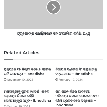
ଟ୍ରୁଡୋଙ୍କ କାର୍ଯ୍ୟାଳୟ ସହ ସଂପର୍କରେ ରହିଛି: ପନ୍ନୁ
Related Articles
ରାଜ୍ୟରେ ୧୫ ଡିଗ୍ରୀ ତଳେ ୭ ସହରର
ବିଧାୟକ ସନ୍ତୋଷ ସିଂ ସାଲୁଜାଙ୍କୁ
ରାତି ତାପମାତ୍ରା – Ibnodisha
ହତ୍ୟା ଧମକ – Ibnodisha
November 10, 2023
February 19, 2024
ମହାବାତ୍ୟାକୁ ପୁରିଲା ୨୪ବର୍ଷ ;ଏବେବି
ଖଣି ଖନନ ନାଁରେ ଆଦିବାସୀ,
ଲୋକଙ୍କ ଭିତରେ ରହିଛି
ଦଳିତଙ୍କ ଉପରେ ସରକାରୀ ଦମନ
ଲୋମଟାଙ୍କୁରା ସ୍ମୃତି – Ibnodisha
ଲୀଳା ପ୍ରତିବାଦରେ ବିକ୍ଷୋଭ –
Ibnodisha
October 29, 2023