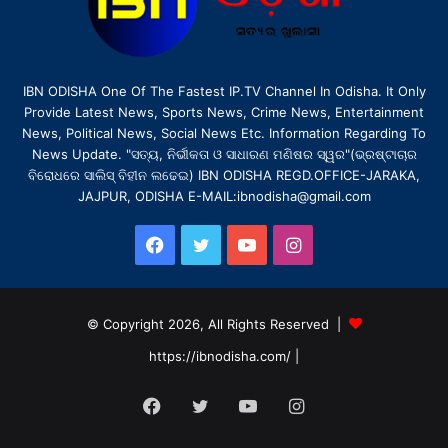
IBN ODISHA One Of The Fastest IP.TV Channel In Odisha. It Only
Provide Latest News, Sports News, Crime News, Entertainment
News, Political News, Social News Etc. Information Regarding To
News Update. "ସତ୍ୟ, ନିର୍ଭୀକତା ଓ ସାଧାରଣ ମଣିଷର ସ୍ୱର"(ଭ୍ରଷ୍ଟାଚାର
ବିରୋଧରେ ସାଲିସ୍ ବିହୀନ ଲଢେଇ) IBN ODISHA REGD.OFFICE-JARAKA,
JAJPUR, ODISHA E-MAIL:ibnodisha@gmail.com
Facebook
Twitter
YouTube
Instagram
© Copyright 2026, All Rights Reserved |
https://ibnodisha.com/
|
Facebook
Twitter
YouTube
Instagram