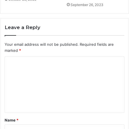
September 26, 2023
Leave a Reply
Your email address will not be published.
Required fields are
marked
*
C
o
m
m
e
n
t
Name
*
*