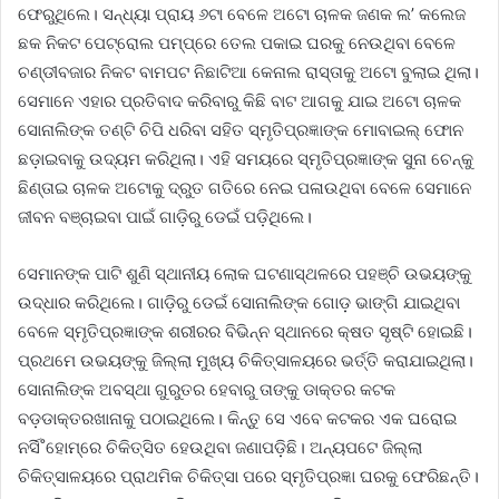
ଫେରୁଥିଲେ। ସନ୍ଧ୍ୟା ପ୍ରାୟ ୬ଟା ବେଳେ ଅଟୋ ଚାଳକ ଜଣକ ଲ’ କଲେଜ
ଛକ ନିକଟ ପେଟ୍ରୋଲ ପମ୍ପ୍ରେ ତେଲ ପକାଇ ଘରକୁ ନେଉଥିବା ବେଳେ
ଚଣ୍ଡୀବଜାର ନିକଟ ବାମପଟ ନିଛାଟିଆ କେନାଲ ରାସ୍ତାକୁ ଅଟୋ ବୁଲାଇ ଥିଲା।
ସେମାନେ ଏହାର ପ୍ରତିବାଦ କରିବାରୁ କିଛି ବାଟ ଆଗକୁ ଯାଇ ଅଟୋ ଚାଳକ
ସୋନାଲିଙ୍କ ତଣ୍ଟି ଚିପି ଧରିବା ସହିତ ସ୍ମୃତିପ୍ରଜ୍ଞାଙ୍କ ମୋବାଇଲ୍ ଫୋନ
ଛଡ଼ାଇବାକୁ ଉଦ୍ୟମ କରିଥିଲା। ଏହି ସମୟରେ ସ୍ମୃତିପ୍ରଜ୍ଞାଙ୍କ ସୁନା ଚେନ୍କୁ
ଛିଣ୍ତାଇ ଚାଳକ ଅଟୋକୁ ଦ୍ରୁତ ଗତିରେ ନେଇ ପଳାଉଥିବା ବେଳେ ସେମାନେ
ଜୀବନ ବଞ୍ଚାଇବା ପାଇଁ ଗାଡ଼ିରୁ ଡେଇଁ ପଡ଼ିଥିଲେ।
ସେମାନଙ୍କ ପାଟି ଶୁଣି ସ୍ଥାନୀୟ ଲୋକ ଘଟଣାସ୍ଥଳରେ ପହଞ୍ଚି ଉଭୟଙ୍କୁ
ଉଦ୍ଧାର କରିଥିଲେ। ଗାଡ଼ିରୁ ଡେଇଁ ସୋନାଲିଙ୍କ ଗୋଡ଼ ଭାଙ୍ଗି ଯାଇଥିବା
ବେଳେ ସ୍ମୃତିପ୍ରଜ୍ଞାଙ୍କ ଶରୀରର ବିଭିନ୍ନ ସ୍ଥାନରେ କ୍ଷତ ସୃଷ୍ଟି ହୋଇଛି।
ପ୍ରଥମେ ଉଭୟଙ୍କୁ ଜିଲ୍ଲା ମୁଖ୍ୟ ଚିକିତ୍ସାଳୟରେ ଭର୍ତ୍ତି କରାଯାଇଥିଲା।
ସୋନାଲିଙ୍କ ଅବସ୍ଥା ଗୁରୁତର ହେବାରୁ ତାଙ୍କୁ ଡାକ୍ତର କଟକ
ବଡ଼ଡାକ୍ତରଖାନାକୁ ପଠାଇଥିଲେ। କିନ୍ତୁ ସେ ଏବେ କଟକର ଏକ ଘରୋଇ
ନର୍ସି˚ହୋମ୍ରେ ଚିକିତ୍ସିତ ହେଉଥିବା ଜଣାପଡ଼ିଛି। ଅନ୍ୟପଟେ ଜିଲ୍ଲା
ଚିକିତ୍ସାଳୟରେ ପ୍ରାଥମିକ ଚିକିତ୍ସା ପରେ ସ୍ମୃତିପ୍ରଜ୍ଞା ଘରକୁ ଫେରିଛନ୍ତି।