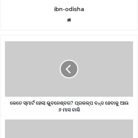
ibn-odisha
Website
କେତେ ସ୍ମାର୍ଟ ହେଲା ଭୁବନେଶ୍ବର? ପ୍ରକଳ୍ପ ବନ୍ଦ ହେବାକୁ ଆଉ
୬ ମାସ ବାକି