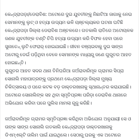
କେ
ନ୍ଦ୍ରାପଡ଼ା/ଡେରାବିଶ: ଅଟୋରେ ଦୁଇ ଯୁବତୀଙ୍କୁ ନିଛାଟିଆ ଜାଗାକୁ ନେଇ
ସେମାନଙ୍କୁ ଲୁଟ୍ ଓ ହତ୍ୟା ଉଦ୍ୟମ ଭଳି ଚାଞ୍ଚଲ୍ୟକର ଘଟଣା ଘଟିଛି
କେନ୍ଦ୍ରାପଡ଼ା ଜିଲ୍ଲା ଡେରାବିଶ ଅଞ୍ଚଳରେ। ଗତକାଲି ରାତିରେ ଅଟୋଚାଳକ
ଜଣକ ଯୁବତୀଙ୍କ ତଣ୍ଟି ଚିପି ହତ୍ୟା ଉଦ୍ୟମ କରି ବିଫଳ ହେବା ପରେ
ସୁନାଚେନ୍ ଲୁଟି ଫେରାର୍ ହୋଇଯାଇଛି। ଜୀବନ ବଞ୍ଚାଇବାକୁ ଦୁଇ ସାଙ୍ଗ
ଅଟୋରୁ ଡେଇଁ ପଡ଼ିଥିବା ବେଳେ ସେମାନଙ୍କ ମଧ୍ୟରୁ ଜଣେ ଗୁରୁତର ଆହତ
ହୋଇଛନ୍ତି।
ଗୁରୁତର ଆହତ ସଦର ଥାନା ତିନିଘରିଆ ଜଅଁରାବାରିମୂଳ ଗ୍ରାମର ସିପ୍ରା
ସୋନାଲି ମହାପାତ୍ରଙ୍କୁ ପ୍ରଥମେ କେନ୍ଦ୍ରାପଡ଼ା ଜିଲ୍ଲା ମୁଖ୍ୟ
ଚିକିତ୍ସାଳୟ ଓ ପରେ କଟକ ବଡ଼ ଡାକ୍ତରଖାନାକୁ ସ୍ଥାନାନ୍ତର କରାଯାଇଛି।
ଅଟୋରେ ସୋନାଲିଙ୍କ ସହ ଥିବା ସ୍ମୃତିପ୍ରଜ୍ଞା ପରିଡ଼ା ଡେରାବିଶ ଥାନାରେ
ଅଭିଯୋଗ କରିବା ପରେ ପୁଲିସ ମାମଲା ରୁଜୁ କରିଛି।
ଜଅଁରାବାରିମୂଳ ଗ୍ରାମର ସ୍ମୃତିପ୍ରଜ୍ଞା କରିଥିବା ଅଭିଯୋଗ ଅନୁଯାୟୀ ସେ ଓ
ତାଙ୍କ ସାଙ୍ଗ ସୋନାଲି ଗତକାଲି କେନ୍ଦ୍ରାପଡ଼ା ଡାକ୍ତରଖାନାକୁ
ଡିଏମ୍ଏଲ୍ଟି ତାଲିମ ପାଇଁ ଯାଇଥିଲେ। ସେଠାରୁ ଘରକୁ ଏକ ଅଟୋରେ