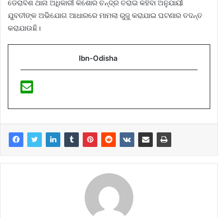
ଡେରାବିଶ ଥାନା ଅଧିକାରୀ କିଶୋର ଚନ୍ଦ୍ର ତରାଇ କହିବା ଅନୁଯାୟୀ
ଯୁବତୀଙ୍କ ଅଭିଯୋଗ ଆଧାରରେ ମାମଲା ରୁଜୁ କରାଯାଇ ଘଟଣାର ତଦନ୍ତ
କରାଯାଉଛି।
Ibn-Odisha