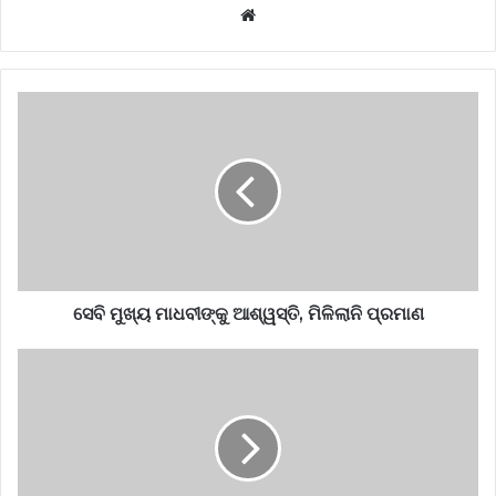
Website
ସେବି ମୁଖ୍ୟ ମାଧବୀଙ୍କୁ ଆଶ୍ୱସ୍ତି, ମିଳିଲାନି ପ୍ରମାଣ