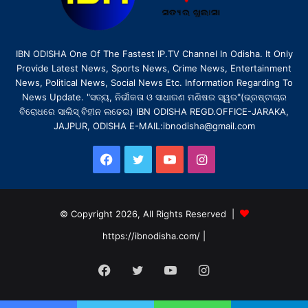
IBN ODISHA One Of The Fastest IP.TV Channel In Odisha. It Only
Provide Latest News, Sports News, Crime News, Entertainment
News, Political News, Social News Etc. Information Regarding To
News Update. "ସତ୍ୟ, ନିର୍ଭୀକତା ଓ ସାଧାରଣ ମଣିଷର ସ୍ୱର"(ଭ୍ରଷ୍ଟାଚାର
ବିରୋଧରେ ସାଲିସ୍ ବିହୀନ ଲଢେଇ) IBN ODISHA REGD.OFFICE-JARAKA,
JAJPUR, ODISHA E-MAIL:ibnodisha@gmail.com
Facebook
Twitter
YouTube
Instagram
© Copyright 2026, All Rights Reserved |
https://ibnodisha.com/
|
Facebook
Twitter
YouTube
Instagram