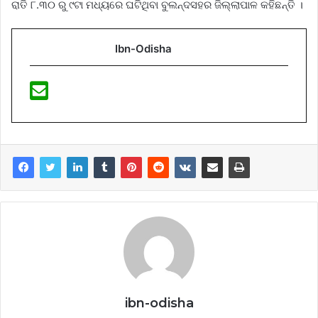
ରାତି ୮.୩୦ ରୁ ୯ଟା ମଧ୍ୟରେ ଘଟିଥିବା ବୁଲନ୍ଦସହର ଜିଲ୍ଲାପାଳ କହିଛନ୍ତି ।
Ibn-Odisha
ibn-odisha