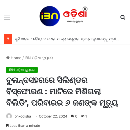
Menu
S
fo
ଖୁସି ଖବର : ବୈଷ୍ଣବ ଦେବୀ ଯାତ୍ରା କରୁଥିବା ଶ୍ରଦ୍ଧାଳୁମାନଙ୍କୁ ଫ୍ରୀରେ ମିଳିବ ଏହି ସବୁ ଖାସ ସୁବିଧା ଗୁଡିକ
Home
/
IBN ଓଡ଼ିଶା ବ୍ୟୁରୋ
IBN ଓଡ଼ିଶା ବ୍ୟୁରୋ
ବୁଲନ୍ଦସହରରେ ସିଲିଣ୍ଡର
ବିସ୍ଫୋରଣ : ମାଟିରେ ମିଶିଗଲା
ବିଲିଡିଂ, ପରିବାରର ୬ ଜଣଙ୍କ ମୃତ୍ୟୁ
ibn-odisha
October 22, 2024
0
1
Less than a minute