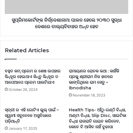
ସୁପ୍ରିମ‌କୋର୍ଟଙ୍କ ନିର୍ଦ୍ଦେଶାନାମା ପାଳନ ହେଲେ ୨୦୩୦ ସୁଦ୍ଧା‌
ଦେଶରେ ବାଲ୍ୟବିବାହର ଅନ୍ତ ହେବ
Related Articles
ବହୁତ କମ୍ ପ୍ରେମ ର ଶେଷ ଉପହାର
ରାମାୟଣର ରୋଚକ କଥା : କାହିଁକି
ସିନ୍ଦୂର ହେଇଥାଏ କିନ୍ତୁ ସିନ୍ଦୂର ତ
ପ୍ରଭୁ ଶ୍ରୀରାମ ନିଜ ହାତରେ
ଆପେଆପେ ପ୍ରେମ ପାଲଟିଯାଏ
ଭାଙ୍ଗିଥିଲେ ରାମ ସେତୁ –
Ibnodisha
October 26, 2024
November 18, 2023
ସ୍ତ୍ରୀ ର ଏହି ଗୋଟିଏ ଭୁଲ୍ ପାଇଁ –
Health Tips- ଆଁଠୁ-ଗଣ୍ଠି ବିନ୍ଧା,
ସ୍ୱାମୀ ସବୁବେଳେ ଅସୁବିଧାରେ
ଅଣ୍ଟା ବିନ୍ଧା, Slip Disc, ସାଇଟିକା
ପଡ଼ିଥାନ୍ତି
ବିନ୍ଧା ରାତାରାତି ଗାୟବ କରିଦେବ,
କେବେ ବି ଆସିବ ନାହିଁ ବୁଢାପା
January 17, 2025