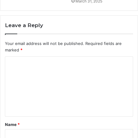
March 31, 2025
Leave a Reply
Your email address will not be published.
Required fields are
marked
*
C
o
m
m
e
n
t
Name
*
*