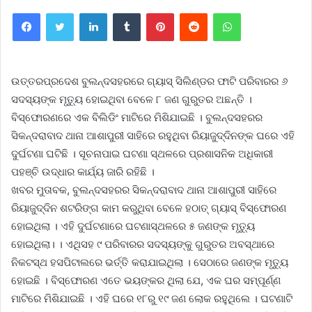
Facebook
Twitter
LinkedIn
Tumblr
Pinterest
Reddit
WhatsApp
ଉ
ତ୍ତରପ୍ରଦେଶ ବୁଲନ୍ଦସହରରେ ଗ୍ୟାସ୍ ସିଲିଣ୍ଡର ଫାଟି ପରିବାରର ୬
ସଦସ୍ୟଙ୍କ ମୃତ୍ୟୁ ହୋଇଥିବା ବେଳେ ୮ ଜଣ ଗୁରୁତର ଅଛନ୍ତି ।
ବିସ୍ଫୋରଣରେ ଏକ ବିଲିଡିଂ ମାଟିରେ ମିଶିଯାଇଛି । ବୁଲନ୍ଦସହରର
ସିକନ୍ଦରାବାଦ ଥାନା ଆଶାପୁରୀ ସାହିରେ ରହୁଥିବା ରିୟାଜୁଦ୍ଦିନଙ୍କ ଘରେ ଏହି
ଦୁର୍ଘଟଣା ଘଟିଛି । ସୂଚନାପାଇ ଘଟଣା ସ୍ଥଳରେ ପ୍ରଶାସନିକ ଅଧିକାରୀ
ପହଞ୍ଚି ଉଦ୍ଧାର କାର୍ଯ୍ୟ ଜାରି ରହିଛି ।
ଖବର ମୁତାବକ, ବୁଲନ୍ଦସହରର ସିକନ୍ଦରାବାଦ ଥାନା ଆଶାପୁରୀ ସାହିରେ
ରିୟାଜୁଦ୍ଦିନ ଶଟରିଙ୍ଗ କାମ କରୁଥିବା ବେଳେ ହଠାତ୍ ଗ୍ୟାସ୍ ବିସ୍ଫୋରଣ
ହୋଇଥିଲା । ଏହି ଦୁର୍ଘଟଣାରେ ଘଟଣାସ୍ଥଳରେ ୫ ଜଣଙ୍କ ମୃତ୍ୟୁ
ହୋଇଥିଲା। । ଏଥିସହ ୯ ପରିବାରର ସଦସ୍ୟଙ୍କୁ ଗୁରୁତର ଅବସ୍ଥାରେ
ନିକଟସ୍ଥ ହସପିଟାଲରେ ଭର୍ତ୍ତି କରାଯାଇଥିଲା । ସେଠାରେ ଜଣଙ୍କ ମୃତ୍ୟୁ
ହୋଇଛି । ବିସ୍ଫୋରଣ ଏତେ ଭୟଙ୍କର ଥିଲା ଯେ, ଏକ ଘର ସମ୍ପୂର୍ଣ୍ଣ
ମାଟିରେ ମିଶିଯାଇଛି । ଏହି ଘରେ ୧୮ରୁ ୧୯ ଜଣ ଲୋକ ରହୁଥିଲେ । ଘଟଣାଟି