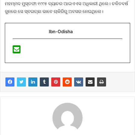
ମହମ୍ମଦ ମୁସ୍ତଫା ୧୯୯୫ ବ୍ୟାଚର ଆଇଏଏସ ଅଧିକାରୀ ଥିଲେ। ଚଳିତବର୍ଷ
ଜୁନରେ ସେ ସ୍ବଇଚ୍ଛା ଭାବେ ଚାକିରିରୁ ଅବସର ନେଇଥିଲେ।
Ibn-Odisha