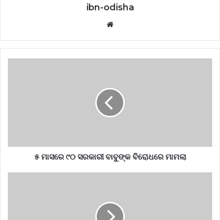
ibn-odisha
Website
୫ ମାସରେ ୯୦ ସରକାରୀ ବାବୁଙ୍କ ବିରୋଧରେ ମାମଲା