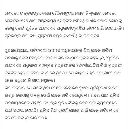
ନୋଏଡା: ଉତ୍ତରପ୍ରଦେଶର ଗୌତମବୁଦ୍ଧ ନଗର ଜିଲ୍ଲାରେ ନୋଏଡା
ସେକ୍ଟର-୧୨୬ ଥାନା ଅଞ୍ଚଳସ୍ଥ ସେକ୍ଟର ୧୨୮ସ୍ଥିତ ଏକ ବିଶାଳ କୋଠାରୁ
ତଳକୁ ଡେଇଁ ପୂର୍ବତନ ଆଇଏଏସ ଅଧିକାରୀଙ୍କ ଝିଅ ଜୀବନ ହାରି ଦେଇଛନ୍ତି।
ମୃତକଙ୍କ ନାମ ରିଧା ମୁସ୍ତଫା ବୟସ ୨୪ବର୍ଷ ଥିବା ଜଣାପଡ଼ିଛି।
ସୂଚନାଯୋଗ୍ୟ, ପୂର୍ବତନ ଆଇଏଏସ ଅଧିକାରୀଙ୍କ ଝିଅ ଜୀବନ ହାରିବା
ଘଟଣାକୁ ନେଇ ସେକ୍ଟର-୧୨୬ ଥାନାର ଇନ୍ସପେକ୍ଟର କହିଛନ୍ତି, ‘ପୂର୍ବତନ
ଆଇଏଏସ ଅଧିକାରୀ ମହମ୍ମଦ ମୁସ୍ତଫାଙ୍କ ୨୪ବର୍ଷୀୟ ଝିଅ ରିଧା ମୁସ୍ତଫା
କିଛିଦିନ ହେବ ମାନସିକ ଚିନ୍ତାରେ ଥିଲେ। ସେ କାହାରି ସହିତ ଠିକ ଭାବେ କଥା
ହେଉ ନଥି‌ଲେ କି ଖାଉ ନଥିଲେ।
ଗତ ରବିବାର ସେ ଘରେ ଥିବା ବେଳେ କେହି କିଛି ବୁଝିବା ପୂର୍ବରୁ ରିଧା ୨୯ତମ
ଉଚ୍ଚ କୋଠାରୁ ତଳକୁ ଡେଇଁ ଜୀବନ ହାରି ଦେଇଥିଲେ। ଖବର ପାଇ ପୁଲିସ
ଘଟଣାସ୍ଥଳରେ ପହଞ୍ଚି ରିଧାଙ୍କ ମୃତଶରୀରକୁ ଜବତ କରି ବ୍ୟବଚ୍ଛେଦ
ପାଇଁ ପଠାଇ ଦେଇଛି। ପୁଲିସ ରିଧା କେଉଁ କାରଣ ପାଇଁ ଜୀବନ ହାରିଲେ ସେ
ଦିଗରେ ତଦନ୍ତ ଜାରି ରଖିଛି।