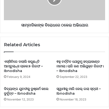
ସାମ୍ବାଦିକାଙ୍କ ବିରୋଧରେ ଠକେଇ ଅଭିଯୋଗ
Related Articles
ଏସ୍‌ସିବିରେ ଦଲାଲି କରୁଛନ୍ତି
ଵହୁ ଚର୍ଚ୍ଚିତ ଯୋଡୁମୁ ହତ୍ୟାକାଣ୍ଡ
ଆମ୍ବୁଲାନ୍ସ ଚାଳକ:୫ ଗିରଫ –
ମାମଲା। ଚାରି ଜଣ ଅଭିଯୁକ୍ତ ଗିରଫ।
Ibnodisha
– Ibnodisha
February 9, 2024
September 22, 2023
ଦିବ୍ୟାଙ୍ଗ ଯୁବତୀକୁ ଦୁଷ୍କର୍ମ କଲେ
ସ୍ୱାମୀକୁ ମାରି ଜେଲ୍ ଗଲା ସ୍ତ୍ରୀ –
ଦୁର୍ବୁତ୍ତ – Ibnodisha
Ibnodisha
November 12, 2023
November 18, 2023