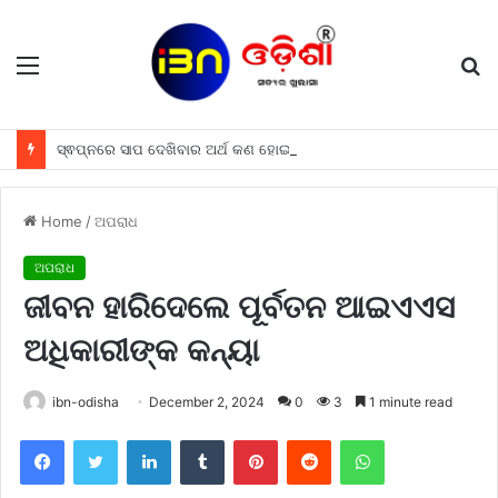
Menu
S
fo
ସ୍ଵପ୍ନରେ ସାପ ଦେଖିବାର ଅର୍ଥ କଣ ହୋଇଥାଏ, ଜାଣନ୍ତୁ
Home
/
ଅପରାଧ
ଅପରାଧ
ଜୀବନ ହାରିଦେଲେ ପୂର୍ବତନ ଆଇଏଏସ
ଅଧିକାରୀଙ୍କ କନ୍ୟା
ibn-odisha
December 2, 2024
0
3
1 minute read
Facebook
Twitter
LinkedIn
Tumblr
Pinterest
Reddit
WhatsApp