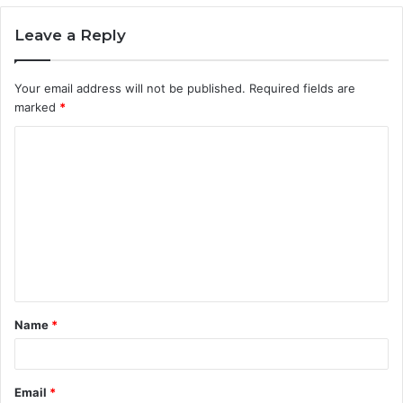
Leave a Reply
Your email address will not be published.
Required fields are
marked
*
C
o
m
m
e
n
t
Name
*
*
Email
*