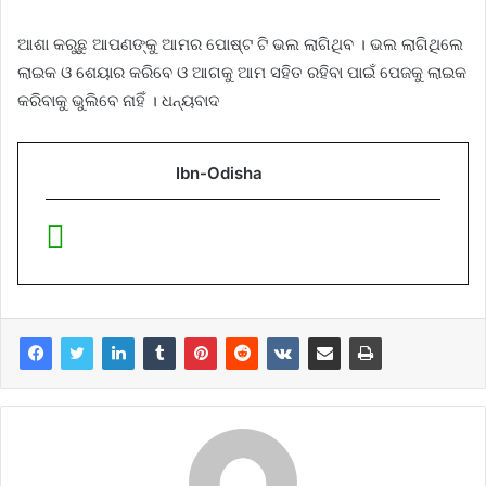
ଆଶା କରୁଛୁ ଆପଣଙ୍କୁ ଆମର ପୋଷ୍ଟ ଟି ଭଲ ଲାଗିଥିବ । ଭଲ ଲାଗିଥିଲେ
ଲାଇକ ଓ ଶେୟାର କରିବେ ଓ ଆଗକୁ ଆମ ସହିତ ରହିବା ପାଇଁ ପେଜକୁ ଲାଇକ
କରିବାକୁ ଭୁଲିବେ ନାହିଁ । ଧନ୍ୟବାଦ
Ibn-Odisha