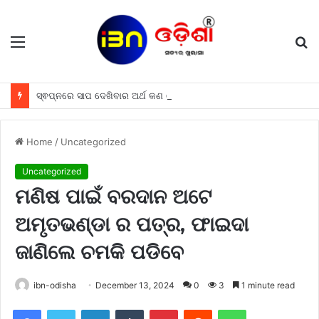
Menu
S
fo
ସ୍ଵପ୍ନରେ ସାପ ଦେଖିବାର ଅର୍ଥ କଣ ହୋଇଥାଏ, ଜାଣନ୍ତୁ
Home
/
Uncategorized
Uncategorized
ମଣିଷ ପାଇଁ ବରଦାନ ଅଟେ
ଅମୃତଭଣ୍ଡା ର ପତ୍ର, ଫାଇଦା
ଜାଣିଲେ ଚମକି ପଡିବେ
ibn-odisha
December 13, 2024
0
3
1 minute read
Facebook
Twitter
LinkedIn
Tumblr
Pinterest
Reddit
WhatsApp