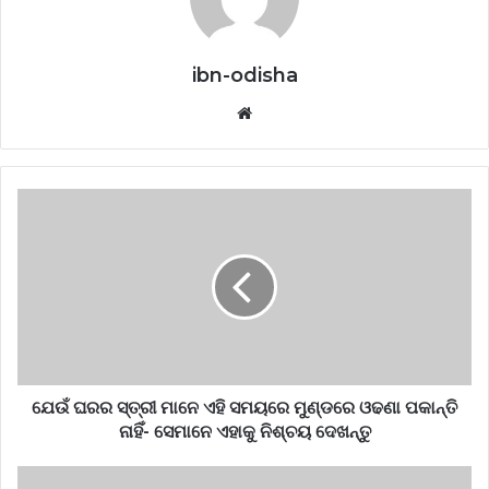
ibn-odisha
Website
ଯେଉଁ ଘରର ସ୍ତ୍ରୀ ମାନେ ଏହି ସମୟରେ ମୁଣ୍ଡରେ ଓଢଣା ପକାନ୍ତି
ନାହିଁ- ସେମାନେ ଏହାକୁ ନିଶ୍ଚୟ ଦେଖନ୍ତୁ