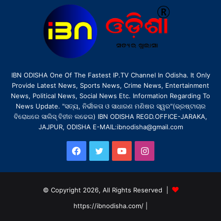
IBN ODISHA One Of The Fastest IP.TV Channel In Odisha. It Only
Provide Latest News, Sports News, Crime News, Entertainment
News, Political News, Social News Etc. Information Regarding To
News Update. "ସତ୍ୟ, ନିର୍ଭୀକତା ଓ ସାଧାରଣ ମଣିଷର ସ୍ୱର"(ଭ୍ରଷ୍ଟାଚାର
ବିରୋଧରେ ସାଲିସ୍ ବିହୀନ ଲଢେଇ) IBN ODISHA REGD.OFFICE-JARAKA,
JAJPUR, ODISHA E-MAIL:ibnodisha@gmail.com
Facebook
Twitter
YouTube
Instagram
© Copyright 2026, All Rights Reserved |
https://ibnodisha.com/
|