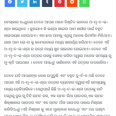
ନମସ୍କାର ବନ୍ଧୁଗଣ ତେବେ ଆପଣ ମାନେ ନିଶ୍ଚିତ ଭାବରେ ଅ-ମୃ-ତ-ଭ-
ଣ୍ଡା ଖାଇଥିବେ । କୁହାଯାଏ କି ଭଣ୍ଡା ଖାଇବା ଆମ ଶରୀର ପାଇଁ ବହୁତ
ଲାଭଦାୟକ ହୋଇଥାଏ। ଏହା ଛଡା ଆମକୁ ଏଥିରୁ ଅନେକ ଭିଟାମିନ ମିଳିଥାଏ।
ଯାହା ଆମ ରୋ-ଗ କୁ କମେଇବାରେ ମଧ୍ୟ ସାହାର୍ଯ୍ୟ କରିଥାଏ। ତେବେ ଏହି
ଅ-ମୃ-ତ-ଭ-ଣ୍ଡା ର ପତ୍ର ମଧ୍ୟ ଖୁବ ଲାଭବାନ ହୋଇଥାଏ। ତେବେ ଏହି
ଅ-ମୃ-ତ-ଭ-ଣ୍ଡା ପତ୍ରର ରସକୁ ସେଵନ କରିବା ଦ୍ୱାରା ଅନେକ ସମସ୍ୟା ରୁ
ମୁ-କ୍ତି ପାଇଥାଉ । ତେବେ ଆସନ୍ତୁ ଜାଣିନେବା ଏହି ପତ୍ରର ଉପକାରିତା।
ତେବେ ଯଦି ଆପଣଙ୍କ କେଶ ଉପୁଡୁଛି ଏବଂ ବହୁତ ଦୁ-ର୍ବ-ଳ ଅଛି ତେବେ
ଆପଣ ଏହି ଅ-ମୃ-ତ-ଭ-ଣ୍ଡା ପତ୍ରର ବ୍ୟବହାର ଦ୍ୱାରାଏହି ସମସ୍ୟାକୁ
ମଧ୍ୟ ରୋକିପାରିବେ। ସେଥିପାଇଁ କିଛି ଅ-ମୃ-ତ-ଭ-ଣ୍ଡା ପତ୍ରକୁ ବାଟି
ସେଥିରୁ ଦୁଇ ରୁ ତିନି ଚାମଚ ରସ, ଏକ ଚାମଚ ରିଥା ପାଉଡର,ଏକ ଚାମଚ
ଶିକ୍ଷାକାଇ ପାଉଡର ଏବଂ ଏକ ଚାମଚ ଅଁଳା ପାଉଡର ପକାଇ ମିଶ୍ରଣ
କରିଦିଅନ୍ତୁ।ଏହି ମିଶ୍ରଣ କୁ ଏବେ ମୁଣ୍ଡରେ ଲଗାନ୍ତୁ ଏବଂ ଅଧ ଘଣ୍ଟା
ପରେ ଧୋଇ ଦିଅନ୍ତୁ ଦେଖିବେ ଚୁଟି ଉ-ପୁ-ଡି-ବା ବନ୍ଦ ହୋଇଯିବ ଏବଂ କଳା