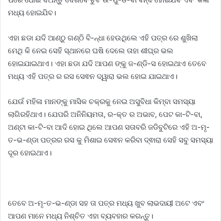
ମଧ୍ୟ ହୋଇଯିବ।
ଏହା ଛଡା ଯଦି ଆଣ୍ଠୁ ଗଣ୍ଠି ବି-ନ୍ଧା ହେଉଥିଲେ ଏହି ପତ୍ର ରେ ଶୁଖିଲା
ମେଥି କି ନେଇ ସେହି ସ୍ଥାନରେ ଘଷି ଦେଲେ ତାହା ଶୀଘ୍ର ଭଲ
ହୋଇଯାଇଥାଏ। ଏହା ଛଡା ଯଦି ଆପଣ ଙ୍କୁ ଜ-ଣ୍ଡି-ସ ହୋଇଥାଏ ତେବେ
ମଧ୍ୟ ଏହି ପତ୍ର ର ରସ ସେଵନ ଦ୍ୱାରା ଭଲ ହୋଇ ଯାଇଥାଏ।
ଯେଉଁ ମହିଳା ମାନଙ୍କୁ ମାସିକ ଚକ୍ରକୁ ନେଇ ଅସୁବିଧା କିମ୍ବା ସମସ୍ୟା
ଲାଗିରହିଥାଏ। ଯେପରି ଅନିନିୟମତା, ର-କ୍ତ ର ଅଭାବ, ପେଟ କା-ଟି-ବା,
ଅଣ୍ଟା କା-ଟି-ବା ଆଦି ହୋଇ ଥିଲେ ଆପଣ ସତାବରି ଜଡିବୁଟିରେ ଏହି ଅ-ମୃ-
ତ-ଭ-ଣ୍ଡା ପତ୍ରର ରସ କୁ ମିଶାଇ ସେଵନ କରିବା ଦ୍ଵାରା ସେହି ସବୁ ସମସ୍ୟା
ଦୂର ହୋଇଥାଏ।
ତେବେ ଅ-ମୃ-ତ-ଭ-ଣ୍ଡା ସହ ତା ପତ୍ର ମଧ୍ୟ ଖୁବ ଲାଭଦାୟୀ ଅଟେ ଏବଂ
ଆପଣ ମାନେ ମଧ୍ୟ ନିଶ୍ଚିତ ଏହା ବ୍ୟବହାର କରନ୍ତୁ।