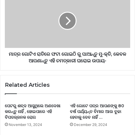
ମାତ୍ର ଗୋଟିଏ ରାତିରେ ଫଟା ଗୋଇଠି ରୁ ପାଆନ୍ତୁ ମୁ-କ୍ତି, କେବଳ
ଆପଣାନ୍ତୁ ଏହି ଚମତ୍କାରୀ ଘରୋଇ ଉପାୟ-
Related Articles
ପେଟରୁ ଶବ୍ଦ ଆସୁଥିଲେ ଅଣଦେଖା
ଏହି ଗୋଟେ ପତ୍ର ଆପଣଙ୍କୁ 80
କରନ୍ତୁ ନାହିଁ , ହୋଇପାରେ ଏହି
ବର୍ଷ ପର୍ଯ୍ୟନ୍ତ ବିମାର ଆଉ ବୁଢା
ବିପଦଜ୍ଜନକ ରୋଗ
ହେବାକୁ ଦେବ ନାହିଁ …
November 13, 2024
December 29, 2024