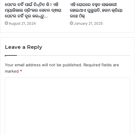
ପେଟର ଚର୍ବି ପାଇଁ ଚିନ୍ତିତ କି ! ଏହି
ଏହି ରୋଗରେ ବହୁତ ଲାଭକାରୀ
ମ୍ୟାଜିକାଲ ଡ୍ରିଂକର ସେବନ ଦ୍ଵାରା
ହୋଇଥାଏ ଗୁଜୁରାତି, ହଜମ କ୍ରିୟା
ପେଟର ଚର୍ବି ଦୂର କରନ୍ତୁ…
ରହେ ଠିକ୍
August 21, 2024
January 21, 2025
Leave a Reply
Your email address will not be published.
Required fields are
marked
*
C
o
m
m
e
n