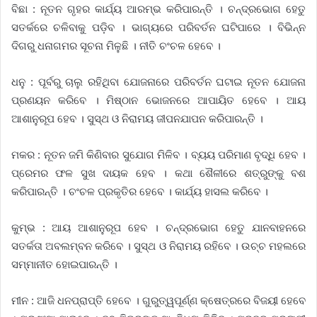
ବିଛା : ନୂତନ ଗୃହର କାର୍ଯ୍ୟ ଆରମ୍ଭ କରିପାରନ୍ତି । ଚନ୍ଦ୍ରଭୋଗ ହେତୁ
ସତର୍କରେ ଚଳିବାକୁ ପଡ଼ିବ । ଭାଗ୍ୟରେ ପରିବର୍ତନ ଘଟିପାରେ । ବିଭିନ୍ନ
ଦିଗରୁ ଧନାଗମର ସୂଚନା ମିଳୁଛି । ନୀତି ଚଂଚଳ ହେବେ ।
ଧନୁ : ପୂର୍ବରୁ ଚାଲୁ ରହିଥିବା ଯୋଜନାରେ ପରିବର୍ତନ ଘଟାଇ ନୂତନ ଯୋଜନା
ପ୍ରଣୟନ କରିବେ । ମିଷ୍ଠାନ ଭୋଜନରେ ଆପାୟିତ ହେବେ । ଆୟ
ଆଶାନୁରୂପ ହେବ । ସୁସ୍ଥ ଓ ନିରାମୟ ଜୀପନଯାପନ କରିପାରନ୍ତି ।
ମକର : ନୂତନ ଜମି କିଣିବାର ସୁଯୋଗ ମିଳିବ । ବ୍ୟୟ ପରିମାଣ ବୃଦ୍ଧି ହେବ ।
ପ୍ରେମର ଫଳ ସୁଖ ଦାୟକ ହେବ । କଥା ଶୈଳୀରେ ଶତ୍ରୁଙ୍କୁ ବଶ
କରିପାରନ୍ତି । ଚଂଚଳ ପ୍ରକୃତିର ହେବେ । କାର୍ଯ୍ୟ ହାସଲ କରିବେ ।
କୁମ୍ଭ : ଆୟ ଆଶାନୁରୂପ ହେବ । ଚନ୍ଦ୍ରଭୋଗ ହେତୁ ଯାନବାହନରେ
ସତର୍କତା ଅବଲମ୍ବନ କରିବେ । ସୁସ୍ଥ ଓ ନିରାମୟ ରହିବେ । ଉଚ୍ଚ ମହଲରେ
ସମ୍ମାନୀତ ହୋଇପାରନ୍ତି ।
ମୀନ : ଆଜି ଧନପ୍ରାପ୍ତି ହେବେ । ଗୁରୁତ୍ୱପୂର୍ଣ୍ଣ କ୍ଷେତ୍ରରେ ବିଜୟୀ ହେବେ