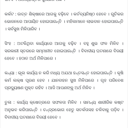
କର୍କଟ : ଉଚ୍ଚ ଶିକ୍ଷାରେ ଆଗକୁ ବଢ଼ିବେ । କର୍ତବ୍ୟନିଷ୍ଠ ହେବେ । ରୁଚିକର
ଭୋଜନରେ ଆପାୟିତ ହୋଇପାରନ୍ତି । ମହିଳାମାନେ ଲାଭବାନ ହୋଇପାରନ୍ତି
। ସର୍ବସୁଖ ମିଳିପାରିବ ।
ସିଂହ : ଅଟକିଥିବା କାର୍ଯ୍ୟରେ ଆଗକୁ ବଢ଼ିବ । ବହୁ ଶୁଭ ଫଳ ମିଳିବ ।
ସରକାରୀ ସ୍ତରରେ ସମ୍ମାନୀତ ହୋଇପାରନ୍ତି । ବିବାଦୀୟ ଘଟଣାରେ ବିଜୟୀ
ହେବେ । ହଠାତ ଅର୍ଥ ମିଳିପାରେ ।
କନ୍ୟା : ଭୂଲ କାର୍ଯ୍ୟ ନ କରି ମଧ୍ୟ ଅଯଥା ହନ୍ତସନ୍ତ ହୋଇପାରନ୍ତି । କୃଷି
କର୍ମ ଲକ୍ଷ ପୂରଣ ହେବ । ଯାନବାହନ ସୁଖ ମିଳିପାରେ । ଗୃହ ପରିବେଶ
ପ୍ରଦ୍ୟୁଷଣ ମୁକ୍ତ ରହିବ । ଆଜି ଆପଣଙ୍କୁ ଅର୍ଥ ମିଳିବ ।
ତୁଳା : କାର୍ଯ୍ୟ କ୍ଷେତ୍ରରେ ସଫଳତା ମିଳିବ । ସାମନ୍ୟ ଶାରୀରିକ କଷ୍ଟ
ଅନୁଭବ କରିପାରନ୍ତି । ଚନ୍ଦ୍ରଭୋଗ ହେତୁ ସତର୍କତାସହ ଚଳିବାକୁ ପଡ଼ିବ ।
ବିବାଦୀୟ ଘଟଣାରେ ବିଜୟୀ ହେବେ ।