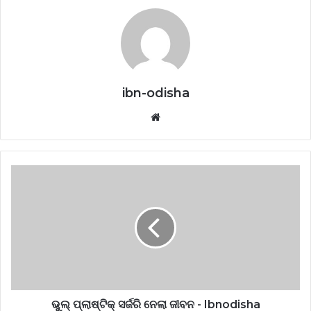
ibn-odisha
Website
ଭୁଲ୍‌ ପ୍ଲାଷ୍ଟିକ୍‌ ସର୍ଜରି ନେଲା ଜୀବନ - Ibnodisha