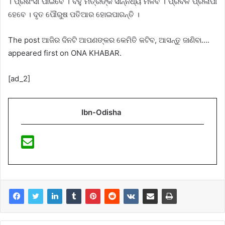
। ପ୍ରଶଂସା ପାଇବେ । ବହୁ ମିତ୍ରଙ୍କ ସାନ୍ନିଧ୍ୟ ମିଳିବ । ପ୍ରବଳ ପ୍ରଳାପୀ
ହେବେ । ଦୃତ ପୌରୁଷ ପତିଆର ହୋଇପାରନ୍ତି ।
The post ଆଜିର ଦିନଟି ଆପଣଙ୍କର କେମିତି କଟିବ, ଆସନ୍ତୁ ଜାଣିବା….
appeared first on ONA KHABAR.
[ad_2]
Ibn-Odisha