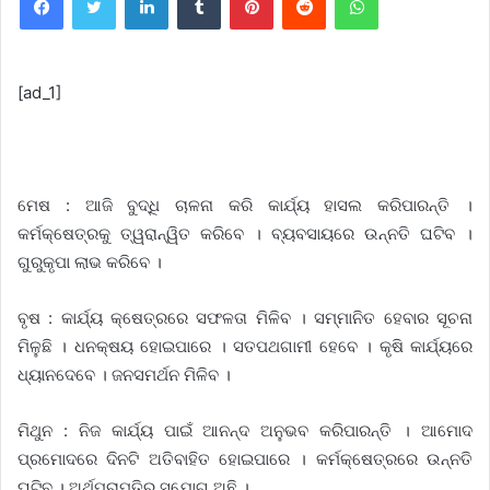
[ad_1]
ମେଷ : ଆଜି ବୁଦ୍ଧି ଚାଳନା କରି କାର୍ଯ୍ୟ ହାସଲ କରିପାରନ୍ତି ।
କର୍ମକ୍ଷେତ୍ରକୁ ତ୍ୱରାନ୍ୱିତ କରିବେ । ବ୍ୟବସାୟରେ ଉନ୍ନତି ଘଟିବ ।
ଗୁରୁକୃପା ଲାଭ କରିବେ ।
ବୃଷ : କାର୍ଯ୍ୟ କ୍ଷେତ୍ରରେ ସଫଳତା ମିଳିବ । ସମ୍ମାନିତ ହେବାର ସୂଚନା
ମିଳୁଛି । ଧନକ୍ଷୟ ହୋଇପାରେ । ସତପଥଗାମୀ ହେବେ । କୃଷି କାର୍ଯ୍ୟରେ
ଧ୍ୟାନଦେବେ । ଜନସମର୍ଥନ ମିଳିବ ।
ମିଥୁନ : ନିଜ କାର୍ଯ୍ୟ ପାଇଁ ଆନନ୍ଦ ଅନୁଭବ କରିପାରନ୍ତି । ଆମୋଦ
ପ୍ରମୋଦରେ ଦିନଟି ଅତିବାହିତ ହୋଇପାରେ । କର୍ମକ୍ଷେତ୍ରରେ ଉନ୍ନତି
ଘଟିବ । ଅର୍ଥପ୍ରାପ୍ତିର ସୁଯୋଗ ଅଛି ।