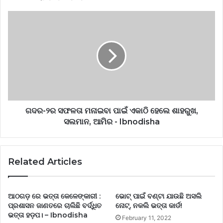
ଗଦର-୨ର ସଫଳତା ମନାଇବା ପାଇଁ ଏକାଠି ହେଲେ ଶାହରୁଖ,
ସଲମାନ, ଆମିର - Ibnodisha
Related Articles
ଆଠଗଡ଼ ରେ ଭତ୍ତା କେଳେଙ୍କାରୀ :
ଭୋଟ୍‌ ପାଇଁ ବଣ୍ଟା ଯାଉଛି ଅସଲି
ପ୍ରଶାସନ ଜାଣତରେ ଚାଲିଛି ବର୍ଦ୍ଧିତ
ନୋଟ୍‌, ନକଲି ଭତ୍ତା କାର୍ଡ!
ଭତ୍ତା ହଡ଼ପ। – Ibnodisha
February 11, 2022