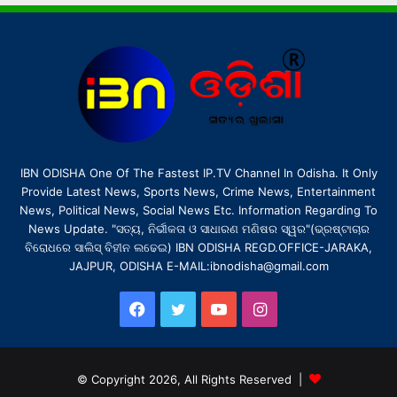
IBN ODISHA One Of The Fastest IP.TV Channel In Odisha. It Only
Provide Latest News, Sports News, Crime News, Entertainment
News, Political News, Social News Etc. Information Regarding To
News Update. "ସତ୍ୟ, ନିର୍ଭୀକତା ଓ ସାଧାରଣ ମଣିଷର ସ୍ୱର"(ଭ୍ରଷ୍ଟାଚାର
ବିରୋଧରେ ସାଲିସ୍ ବିହୀନ ଲଢେଇ) IBN ODISHA REGD.OFFICE-JARAKA,
JAJPUR, ODISHA E-MAIL:ibnodisha@gmail.com
Facebook
Twitter
YouTube
Instagram
© Copyright 2026, All Rights Reserved |