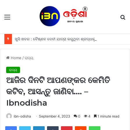
Menu
S
fo
ଖୁସି ଖବର : ବୈଷ୍ଣବ ଦେବୀ ଯାତ୍ରା କରୁଥିବା ଶ୍ରଦ୍ଧାଳୁମାନଙ୍କୁ ଫ୍ରୀରେ ମିଳିବ ଏହି ସବୁ ଖାସ ସୁବିଧା ଗୁଡିକ
Home
/
ରାଜ୍ୟ
ରାଜ୍ୟ
ଆଜିର ଦିନଟି ଆପଣଙ୍କର କେମିତି
କଟିବ, ଆସନ୍ତୁ ଜାଣିବା…. –
Ibnodisha
ibn-odisha
September 4, 2023
0
4
1 minute read
Facebook
Twitter
LinkedIn
Tumblr
Pinterest
Reddit
WhatsApp