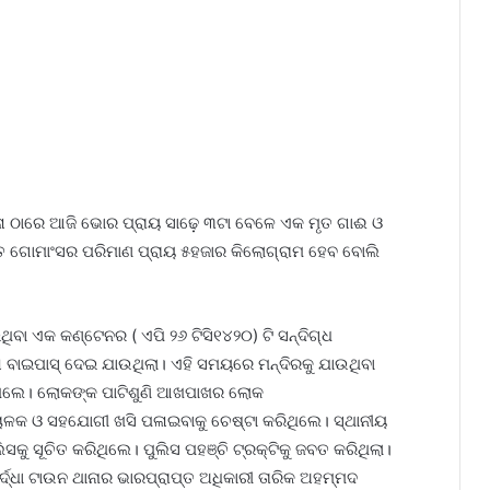
୍ଗଳା ଠାରେ ଆଜି ଭୋର ପ୍ରାୟ ସାଢ଼େ ୩ଟା ବେଳେ ଏକ ମୃତ ଗାଈ ଓ
ତ ଗୋମାଂସର ପରିମାଣ ପ୍ରାୟ ୫ହଜାର କିଲୋଗ୍ରାମ ହେବ ବୋଲି
ବା ଏକ କଣ୍ଟେନର ( ଏପି ୨୬ ଟିସି୧୪୨୦) ଟି ସନ୍ଦିଗ୍ଧ
ାଇପାସ୍‌ ଦେଇ ଯାଉଥିଲା। ଏହି ସମୟରେ ମନ୍ଦିରକୁ ଯାଉଥିବା
ଯାଇଥିଲେ। ଲୋକଙ୍କ ପାଟିଶୁଣି ଆଖପାଖର ଲୋକ
ଚାଳକ ଓ ସହଯୋଗୀ ଖସି ପଳାଇବାକୁ ଚେଷ୍ଟା କରିଥିଲେ। ସ୍ଥାନୀୟ
ିସକୁ ସୂଚିତ କରିଥିଲେ। ପୁଲିସ ପହଞ୍ଚି ଟ୍ରକ୍‌ଟିକୁ ଜବତ କରିଥିଲା।
ାର୍ଦ୍ଧା ଟାଉନ ଥାନାର ଭାରପ୍ରାପ୍ତ ଅଧିକାରୀ ତାରିକ ଅହମ୍ମଦ