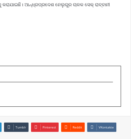
କରାଯାଇଛି। ଆନ୍ଧ୍ରପ୍ରଦେଶ ନେଲୁରୁର ଚାଳକ ସେକ୍‌ ରାବ୍ବାନୀ
Tumblr
Pinterest
Reddit
VKontakte