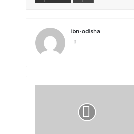
ibn-odisha
Website