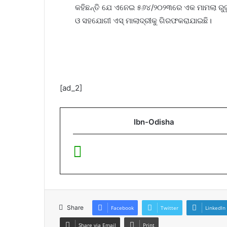
କହିଛନ୍ତି ଯେ ଏନେଇ ୫୬୪/୨୦୨୩ରେ ଏକ ମାମଲା ରୁଜୁ 
ଓ ସହଯୋଗୀ ଏସ୍‌ ମାଲାଦ୍ରୀକୁ ଗିରଫକରାଯାଇଛି।
[ad_2]
Ibn-Odisha
Share
Facebook
Twitter
LinkedIn
Share via Email
Print