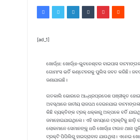
Facebook
Twitter
LinkedIn
Tumblr
Pinterest
Reddit
[ad_1]
ଖୋର୍ଦ୍ଧା: ଖୋର୍ଦ୍ଧା-ଭୁବନେଶ୍ବର ବାଇପାସ ବାଟମଙ
ଗୋମାଂସ ଭର୍ତି କଣ୍ଟେନରକୁ ପୁଲିସ ଜବତ କରିଛି। ଜବ
ଜଣାଯାଇଛି।
ଗତକାଲି ଭୋରରେ ଆନ୍ଧ୍ରପ୍ରଦେଶ ପଞ୍ଜୀକୃତ ହୋଇଥି
ଅବସ୍ଥାରେ ଜାତୀୟ ରାଜପଥ ଦେଇନଯାଇ ବାଟମଙ୍ଗଳା ବ
କିଛି ବ୍ୟକ୍ତିଙ୍କ ଟ୍ରକ୍‌ ଧକ୍କାରୁ ଅଳ୍ପକେ ବର୍ତି 
ଜମାହୋଇଯାଇଥିଲେ। ଏହି ସମୟରେ ଟ୍ରକ୍‌ଟିକୁ ଛାଡ଼ି 
ଲୋକମାନେ ସେମାନଙ୍କୁ ଧରି ଖୋର୍ଦ୍ଧା ଟାଉନ ଥାନା ପୁଲ
ଟ୍ରକ୍‌ଟି ପିପିଲିରୁ ହାଇଦ୍ରାବାଦ ଯାଉଥିଲା। ଏନେଇ ଖେ