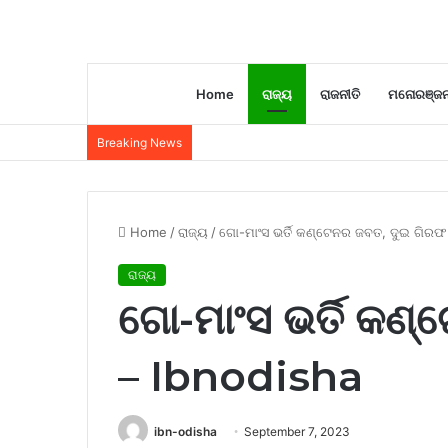
Home
ରାଜ୍ୟ
ରାଜନୀତି
ମନୋରଞ୍ଜ
Breaking News
Home
/
ରାଜ୍ୟ
/
ଗୋ-ମାଂସ ଭର୍ତି କଣ୍ଟେନର ଜବତ, ଦୁଇ ଗିରଫ
ରାଜ୍ୟ
ଗୋ-ମାଂସ ଭର୍ତି କଣ
– Ibnodisha
ibn-odisha
September 7, 2023