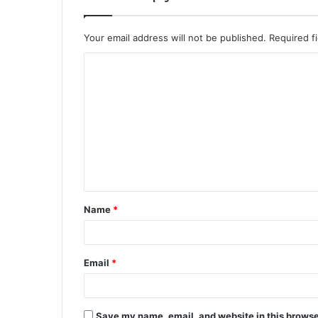
Your email address will not be published.
Required f
C
o
m
m
e
n
t
Name
*
*
Email
*
Save my name, email, and website in this browse