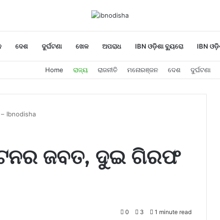
ନ
ଦେଶ
ଦୁର୍ଘଟଣା
ଖେଳ
ଅପରାଧ
IBN ଓଡ଼ିଶା ବ୍ୟୁରୋ
IBN ଓଡ଼ି
Home
ରାଜ୍ୟ
ରାଜନୀତି
ମନୋରଞ୍ଜନ
ଦେଶ
ଦୁର୍ଘଟଣା
 – Ibnodisha
୍ଟେନର ଜବତ, ଦୁଇ ଗିରଫ
0
3
1 minute read