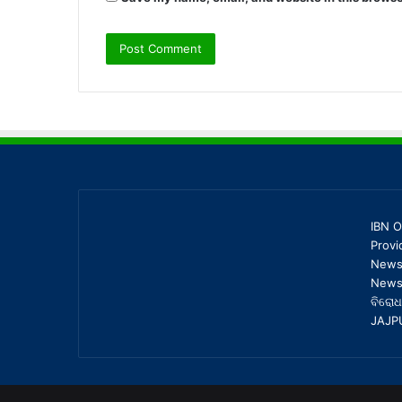
IBN O
Provi
News,
News 
ବିରୋଧ
JAJP