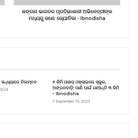
କଙ୍ଗନା ଭାରତର ପ୍ରତିଭାଶାଳୀ ଅଭିନେତ୍ରୀଙ୍କ
ମଧ୍ୟରୁ ଜଣେ: ଜ୍ୟୋତିକା - Ibnodisha
, ସନ୍ଧ୍ୟାରେ ନିଲମ୍ବନ
୭ କିମି ପାହାଡ଼ ଓହ୍ଲାଇଲେ ସ୍କୁଲ,
ଅଙ୍ଗନବାଡ଼ି; ପାଣି ପାଇଁ ଯାଆନ୍ତି ୩ କିମି
 2024
– Ibnodisha
September 15, 2023