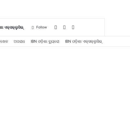
Log
Sidebar
Search
ଶା ଏକ୍ସକ୍ଲୁସିଭ୍
Follow
ଖେଳ
ଅପରାଧ
IBN ଓଡ଼ିଶା ବ୍ୟୁରୋ
IBN ଓଡ଼ିଶା ଏକ୍ସକ୍ଲୁସିଭ୍
In
for