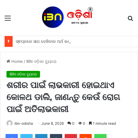
Menu
S
fo
ସ୍ଵପ୍ନରେ ସାପ ଦେଖିବାର ଅର୍ଥ କଣ ହୋଇଥାଏ, ଜାଣନ୍ତୁ
Home
/
IBN ଓଡ଼ିଶା ବ୍ୟୁରୋ
IBN ଓଡ଼ିଶା ବ୍ୟୁରୋ
ଶରୀର ପାଇଁ ଲାଭକାରୀ ହୋଇଥାଏ
କୋଳଥ ଡାଲି, ଜାଣନ୍ତୁ କେଉଁ ରୋଗ
ପାଇଁ ଅତିଲାଭକାରୀ
ibn-odisha
June 8, 2026
0
0
1 minute read
Facebook
Twitter
LinkedIn
Tumblr
Pinterest
Reddit
WhatsApp