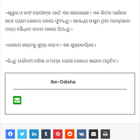
-ଶ୍ୱାସ ଓ କଫ ରୋଗୀଙ୍କ ପାଇଁ ଏହା ଲାଭଦାୟକ। ଏକ ଲିଟର ପାଣିରେ
ଶହେ ଗ୍ରାମ କୋଳଥ ପକାଇ ଫୁଟାନ୍ତୁ। ସାମାନ୍ୟ ଉଷୁମ ଥିବା ଅବସ୍ଥାରେ
ଅଳ୍ପ ସୈନ୍ଧବ ଲବଣ ପକାଇ ପିଅନ୍ତୁ।
-କୋଳଥ ରକ୍ତକୁ ଶୁଦ୍ଧ କରାଏ। ଏହା ଶୁକ୍ରବର୍ଦ୍ଧକ।
-କିନ୍ତୁ ଗର୍ଭବତୀ ମହିଳା ଓ ଅମ୍ଳ ରୋଗୀ କୋଳଥ ଖାଇବା ଅନୁଚିତ।
Ibn-Odisha