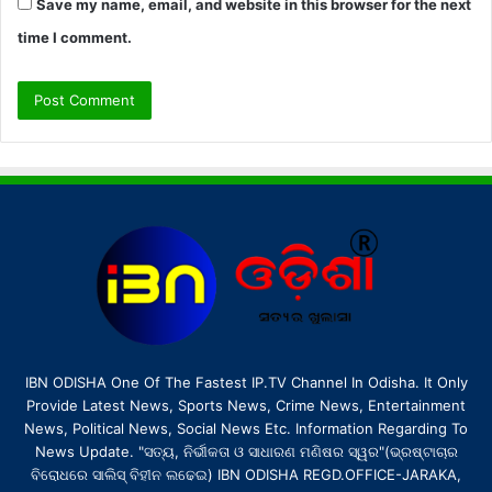
Save my name, email, and website in this browser for the next
time I comment.
IBN ODISHA One Of The Fastest IP.TV Channel In Odisha. It Only
Provide Latest News, Sports News, Crime News, Entertainment
News, Political News, Social News Etc. Information Regarding To
News Update. "ସତ୍ୟ, ନିର୍ଭୀକତା ଓ ସାଧାରଣ ମଣିଷର ସ୍ୱର"(ଭ୍ରଷ୍ଟାଚାର
ବିରୋଧରେ ସାଲିସ୍ ବିହୀନ ଲଢେଇ) IBN ODISHA REGD.OFFICE-JARAKA,