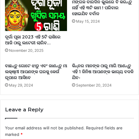
ମଙ୍ଗଳ ବାରଦିନ ଭୁଲରେ ବି କରନ୍ତୁ
ନାହିଁ ଏହି ୩ଟି କାମ ! ପରିବାର
ହୋଇଯିବ ବର୍ବାଦ
May 15, 2024
ଦୂର୍ଗା ପୂଜା 2023 ଏହି 5ଟି ରାଶିରେ
ଆଜି ଠାରୁ ଲଟେରୀ ଲାଗିବ…
November 20, 2025
ବାଛନ୍ତୁ ଗୋଟେ ଝାଡୁ ଏବଂ ଜାଣନ୍ତୁ ମା
କିନ୍ନର ମାନଙ୍କ ଠାରୁ ମାଗି ଆଣନ୍ତୁ
ଲକ୍ଷ୍ମୀ ଆପଣଙ୍କ ଘରକୁ କେଉଁ
ଏହି 1 ଜିନିଷ ଆପଣଙ୍କ ଭାଗ୍ୟ ବଦଳି
ରୂପରେ ଆସିବେ
ଯିବ-
May 29, 2024
September 20, 2024
Leave a Reply
Your email address will not be published.
Required fields are
marked
*