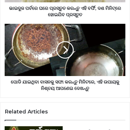
ଭାଇଦୁଜ ପର୍ବରେ ଘରେ ପ୍ରସ୍ତୁତ କରନ୍ତୁ ଏହି ବର୍ଫି, ଦଶ ମିନିଟ୍‌ରେ
ହୋଇଯିବ ପ୍ରସ୍ତୁତ
ପୋଡି ଯାଇଥିବା ବାସନକୁ ସଫା କରନ୍ତୁ ମିନିଟରେ, ଏହି ଉପାୟକୁ
ନିଶ୍ଚୟ ଆପଣେଇ ଦେଖନ୍ତୁ
Related Articles