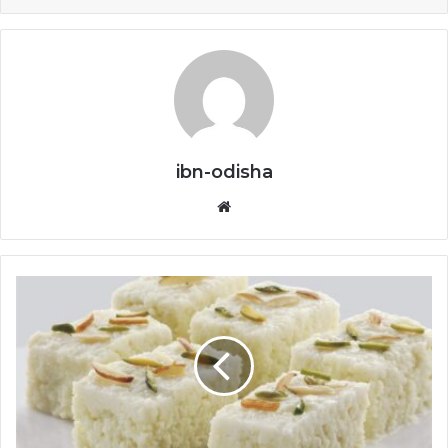
ibn-odisha
Website