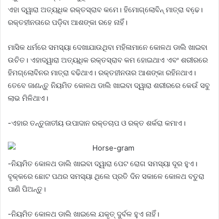
ଏହା ଦ୍ୱାରା ଅତ୍ୟଧିକ ରକ୍ତସ୍ରାବ କମେ। ହିମୋଗ୍ଲୋବିନ୍ ମାତ୍ରା ବଢେ଼।
ରକ୍ତହୀନତାରେ ପଡ଼ିବା ଆଶଙ୍କା ରହେ ନାହିଁ।
ମାସିକ ଧର୍ମରେ ସମସ୍ୟା ଦେଖାଯାଉଥିବା ମହିଳାମାନେ କୋଳଥ ଡାଲି ଖାଇବା
ଉଚିତ। ଏହାଦ୍ୱାରା ଅତ୍ୟଧିକ ରକ୍ତସ୍ରାବ କମ ହୋଇଥାଏ ଏବଂ ଶରୀରରେ
ହିମଗ୍ଲୋବିନର ମାତ୍ରା ବଢିଥାଏ। ରକ୍ତହୀନତାର ଆଶଙ୍କା ରହିନଥାଏ।
ତେବେ ଜାଣନ୍ତୁ ନିୟମିତ କୋଳଥ ଡାଲି ଖାଇବା ଦ୍ୱାରା ଶରୀରରେ କେଉଁ ସବୁ
ଲାଭ ମିଳିଥାଏ।
-ଏହାର ତନ୍ତୁଜାତୀୟ ଉପାଦାନ ରକ୍ତଚାପ ଓ ରକ୍ତ ଶର୍କରା କମାଏ।
-ନିୟମିତ କୋଳଥ ଡାଲି ଖାଇବା ଦ୍ୱାରା ପେଟ ରୋଗ ସମସ୍ୟା ଦୂର ହୁଏ।
ବୃକ୍କରେ ଛୋଟ ପଥର ସମସ୍ୟା ଥିଲେ ପ୍ରତି ଦିନ ସକାଳେ କୋଳଥ ବତୁରା
ପାଣି ପିଅନ୍ତୁ।
-ନିୟମିତ କୋଳଥ ଡାଲି ଖାଇଲେ ଯକୃତ୍ ଦୁର୍ବଳ ହୁଏ ନାହିଁ।