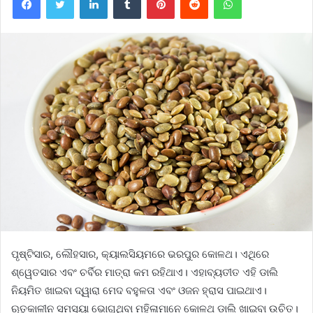
ପୃଷ୍ଟିସାର, ଲୌହସାର, କ୍ୟାଲସିୟମରେ ଭରପୁର କୋଳଥ। ଏଥିରେ
ଶ୍ୱେତସାର ଏବଂ ଚର୍ବିର ମାତ୍ରା କମ ରହିଥାଏ। ଏହାବ୍ୟତୀତ ଏହି ଡାଲି
ନିୟମିତ ଖାଇବା ଦ୍ୱାରା ମେଦ ବହୁଳତା ଏବଂ ଓଜନ ହ୍ରାସ ପାଇଥାଏ।
ଋତୁକାଳୀନ ସମସ୍ୟା ଭୋଗୁଥିବା ମହିଳାମାନେ କୋଳଥ ଡାଲି ଖାଇବା ଉଚିତ।