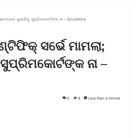
 ଆବେଦନର ଶୁଣାଣିକୁ ସୁପ୍ରିମକୋର୍ଟଙ୍କ ନା – Ibnodisha
୍ଟିଫିକ୍ ସର୍ଭେ ମାମଲା;
ୁପ୍ରିମକୋର୍ଟଙ୍କ ନା –
0
4
Less than a minute