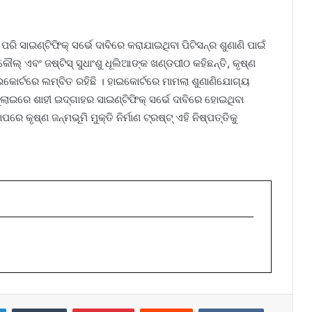
ରି ସାଇଣ୍ଟିଫିକ୍ ସର୍ଭେ ଦାବିରେ କରାଯାଇଥିବା ପିଟିସନ୍‌ର ଶୁଣାଣି ପାଇଁ
 କୌଲ୍ ଏବଂ ଜଷ୍ଟିସ୍ ସୁଧାଂଶୁ ଧୂଲିଆଙ୍କ ଖଣ୍ଡପୀଠ କହିଛନ୍ତି, କୃଷ୍ଣ
ହାଇକୋର୍ଟରେ ଲମ୍ବିତ ରହିଛି । ହାଇକୋର୍ଟରେ ମାମଲା ଶୁଣାଣିଯୋଗ୍ୟ
ଲାଇରେ ଶାହୀ ଇଦ୍‌ଗାହର ସାଇଣ୍ଟିଫିକ୍ ସର୍ଭେ ଦାବିରେ ହୋଇଥିବା
 କୃଷ୍ଣ ଜନ୍ମଭୂମି ମୁକ୍ତି ନିର୍ମାଣ ଟ୍ରଷ୍ଟ୍ ଏହି ନିଷ୍ପତ୍ତିକୁ