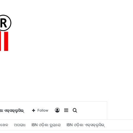
Log
Sidebar
Search
ଶା ଏକ୍ସକ୍ଲୁସିଭ୍
Follow
ଖେଳ
ଅପରାଧ
IBN ଓଡ଼ିଶା ବ୍ୟୁରୋ
IBN ଓଡ଼ିଶା ଏକ୍ସକ୍ଲୁସିଭ୍
In
for