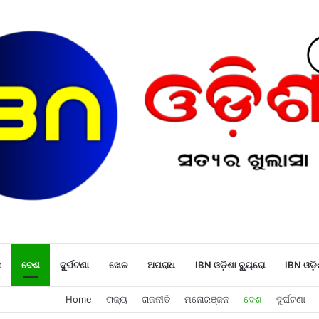
ନ
ଦେଶ
ଦୁର୍ଘଟଣା
ଖେଳ
ଅପରାଧ
IBN ଓଡ଼ିଶା ବ୍ୟୁରୋ
IBN ଓଡ଼ି
Home
ରାଜ୍ୟ
ରାଜନୀତି
ମନୋରଞ୍ଜନ
ଦେଶ
ଦୁର୍ଘଟଣା