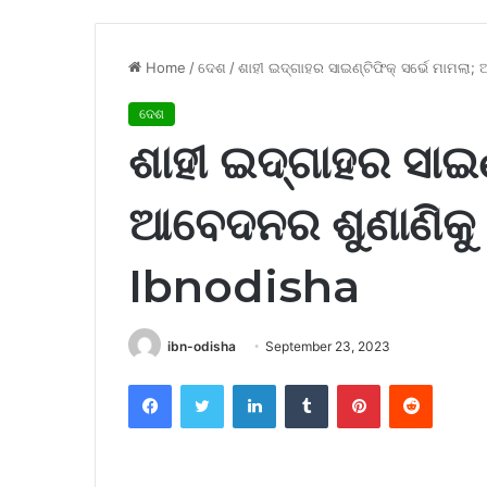
Home
/
ଦେଶ
/
ଶାହୀ ଇଦ୍‌ଗାହର ସାଇଣ୍ଟିଫିକ୍ ସର୍ଭେ ମାମଲା;
ଦେଶ
ଶାହୀ ଇଦ୍‌ଗାହର ସାଇଣ
ଆବେଦନର ଶୁଣାଣିକୁ ସ
Ibnodisha
ibn-odisha
September 23, 2023
Facebook
Twitter
LinkedIn
Tumblr
Pinterest
Reddit