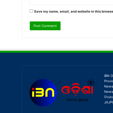
Save my name, email, and website in this browse
IBN O
Provi
News,
News 
ବିରୋଧ
JAJP