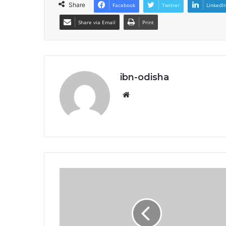
Share
Facebook
Twitter
LinkedI
Share via Email
Print
ibn-odisha
Website