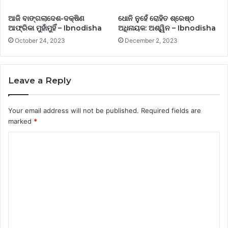
ଆଜି ବାଙ୍ଗଲାଦେଶ-ଦକ୍ଷିଣ
ଧୋନି ନୁହେଁ ରୋହିତ ଶ୍ରେଷ୍ଠ
ଆଫ୍ରିକା ମୁହାଁମୁହିଁ – Ibnodisha
ଅଧିନାୟକ: ଅଶ୍ୱିନ – Ibnodisha
October 24, 2023
December 2, 2023
Leave a Reply
Your email address will not be published.
Required fields are
marked
*
C
o
m
m
e
n