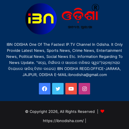
IBN ODISHA One Of The Fastest IP.TV Channel In Odisha. It Only
Provide Latest News, Sports News, Crime News, Entertainment
News, Political News, Social News Etc. Information Regarding To
News Update. "ସତ୍ୟ, ନିର୍ଭୀକତା ଓ ସାଧାରଣ ମଣିଷର ସ୍ୱର"(ଭ୍ରଷ୍ଟାଚାର
ବିରୋଧରେ ସାଲିସ୍ ବିହୀନ ଲଢେଇ) IBN ODISHA REGD.OFFICE-JARAKA,
JAJPUR, ODISHA E-MAIL:ibnodisha@gmail.com
Facebook
Twitter
YouTube
Instagram
© Copyright 2026, All Rights Reserved |
https://ibnodisha.com/
|