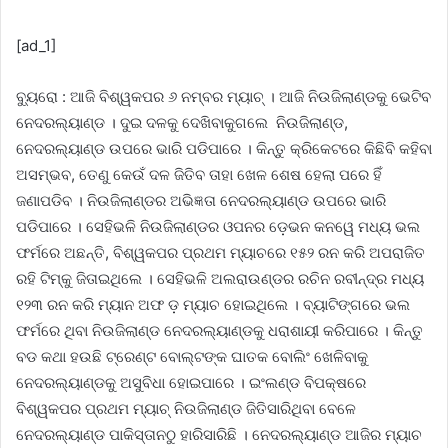
[ad_1]
ବ୍ୟୁରୋ : ଆଜି ବିଶ୍ୱକପର ୬ ନମ୍ବର ମ୍ୟାଚ୍ । ଆଜି ନିଉଜିଲାଣ୍ଡକୁ ଭେଟିବ
ନେଦରଲ୍ୟାଣ୍ଡ । ଦୁଇ ଦଳକୁ ଦେଖିବାକୁଗଲେ ନିଉଜିଲାଣ୍ଡ,
ନେଦରଲ୍ୟାଣ୍ଡ ଉପରେ ଭାରି ପଡିପାରେ । କିନ୍ତୁ କ୍ରିକେଟରେ କିଛିବି କହିବା
ଅସମ୍ଭବ, ତେଣୁ କେଉଁ ଦଳ ଜିତିବ ତାହା ଖେଳ ଶେଷ ହେଲା ପରେ ହିଁ
ଜଣାପଡିବ । ନିଉଜିଲାଣ୍ଡର ଅଭିଜ୍ଞତା ନେଦରଲ୍ୟାଣ୍ଡ ଉପରେ ଭାରି
ପଡିପାରେ । ସେହିଭଳି ନିଉଜିଲାଣ୍ଡର ଓପନର ଡ଼େଭନ କନୱେ ମଧ୍ୟ ଭଲ
ଫର୍ମରେ ଅଛନ୍ତି, ବିଶ୍ୱକପର ପ୍ରଥମ ମ୍ୟାଚରେ ୧୫୨ ରନ କରି ଅପରାଜିତ
ରହି ଟିମ୍କୁ ଜିତାଇଥିଲେ । ସେହିଭଳି ଅଲରାଉଣ୍ଡର ରଚିନ ରବୀନ୍ଦ୍ର ମଧ୍ୟ
୧୨୩ ରନ କରି ମ୍ୟାନ ଅଫ ଡ଼ ମ୍ୟାଚ ହୋଇଥିଲେ । ବ୍ୟାଟିଙ୍ଗରେ ଭଲ
ଫର୍ମରେ ଥିବା ନିଉଜିଲାଣ୍ଡ ନେଦରଲ୍ୟାଣ୍ଡକୁ ଧରାଶାୟୀ କରିପାରେ । କିନ୍ତୁ
ବଡ କଥା ହଉଛି ଟ୍ରେଣ୍ଟ ବୋଲ୍ଟଙ୍କ ଘାତକ ବୋଲିଂ ଖେଳିବାକୁ
ନେଦରଲ୍ୟାଣ୍ଡକୁ ଅସୁବିଧା ହୋଇପାରେ । ଇଂଲଣ୍ଡ ବିପକ୍ଷରେ
ବିଶ୍ୱକପର ପ୍ରଥମ ମ୍ୟାଚ୍ ନିଉଜିଲାଣ୍ଡ ଜିତିସାରିଥିବା ବେଳେ
ନେଦରଲ୍ୟାଣ୍ଡ ପାକିସ୍ତାନଠୁ ହାରିସାରିଛି । ନେଦରଲ୍ୟାଣ୍ଡ ଆଜିର ମ୍ୟାଚ