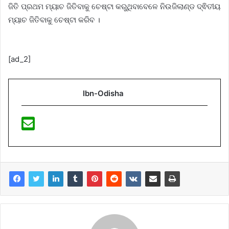
ଜିତି ପ୍ରଥମ ମ୍ୟାଚ ଜିତିବାକୁ ଚେଷ୍ଟା କରୁଥିବାବେଳେ ନିଉଜିଲାଣ୍ଡ ଦ୍ଵିତୀୟ
ମ୍ୟାଚ ଜିତିବାକୁ ଚେଷ୍ଟା କରିବ ।
[ad_2]
Ibn-Odisha