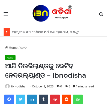
Menu
S
fo
ସ୍ଵପ୍ନରେ ସାପ ଦେଖିବାର ଅର୍ଥ କଣ ହୋଇଥାଏ, ଜାଣନ୍ତୁ
Home
/
ଖେଳ
ଖେଳ
ଆଜି ନିଉଜିଲାଣ୍ଡକୁ ଭେଟିବ
ନେଦରଲ୍ୟାଣ୍ଡ – Ibnodisha
ibn-odisha
October 9, 2023
0
5
1 minute read
Facebook
Twitter
LinkedIn
Tumblr
Pinterest
Reddit
WhatsApp