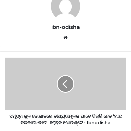
ibn-odisha
Website
ସମୁଦ୍ର କୂଳ ଦୋକାନରେ ବାଧ୍ୟତାମୂଳକ ଭାବେ ବିକ୍ରି ହେବ ‘ମାଛ
ତରକାରୀ-ଭାତ’: ରୋହନ ଖୋଉଣ୍ଟେ - Ibnodisha