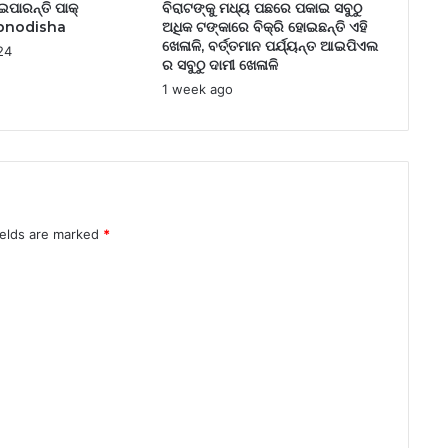
ଇପାରନ୍ତି ପାକ୍
ବିରାଟଙ୍କୁ ମଧ୍ୟ ପଛରେ ପକାଇ ସବୁଠୁ
– Ibnodisha
ଅଧିକ ଟଙ୍କାରେ ବିକ୍ରି ହୋଇଛନ୍ତି ଏହି
ଖେଳାଳି, ବର୍ତ୍ତମାନ ପର୍ଯ୍ୟନ୍ତ ଆଇପିଏଲ
24
ର ସବୁଠୁ ଦାମୀ ଖେଳାଳି
1 week ago
ields are marked
*