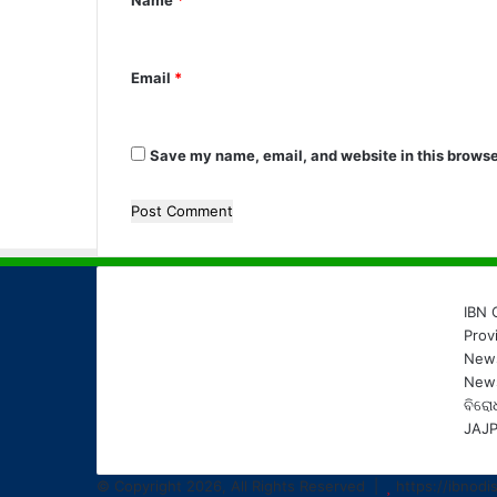
Name
*
t
*
Email
*
Save my name, email, and website in this browse
IBN 
Prov
News
News
ବିରୋ
JAJP
© Copyright 2026, All Rights Reserved |
https://ibnodi