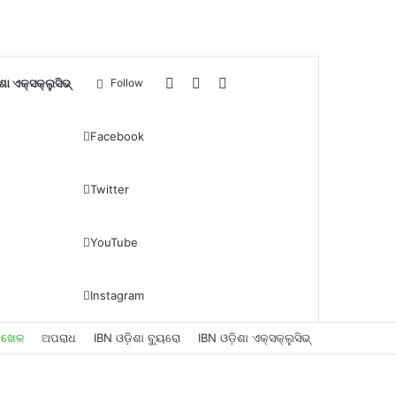
Log
Sidebar
Search
ଶା ଏକ୍ସକ୍ଲୁସିଭ୍
Follow
In
for
Facebook
Twitter
YouTube
Instagram
ଖେଳ
ଅପରାଧ
IBN ଓଡ଼ିଶା ବ୍ୟୁରୋ
IBN ଓଡ଼ିଶା ଏକ୍ସକ୍ଲୁସିଭ୍