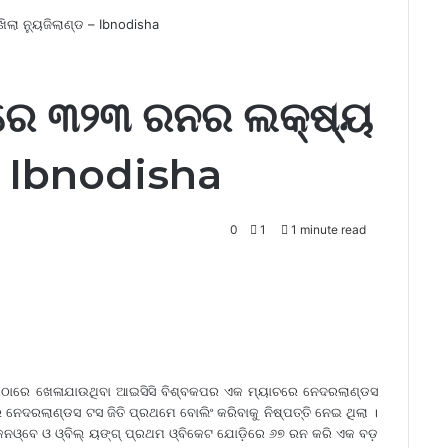
 ନ୍ୟୁଜିଲାଣ୍ଡ – Ibnodisha
େ ୩୨୩ ରନର ଲକ୍ଷ୍ୟ
 – Ibnodisha
0
1
1 minute read
ାଡିୟମଠାରେ ଖେଳାଯାଉଥିବା ଆଇସିସି ବିଶ୍ବକପର ଏକ ମ୍ୟାଚରେ ନେଦରଲାଣ୍ଡସ
ନେଦରଲାଣ୍ଡସ ଟସ ଜିତି ପ୍ରଥମେ ବୋଲିଂ କରିବାକୁ ନିଷ୍ପତ୍ତି ନେଇ ଥିଲା ।
କନଓ୍ବେ ଓ ଓ୍ବିଲ୍ ୟଙ୍ଗ୍ ପ୍ରଥମ ଓ୍ବିକେଟ ଯୋଡ଼ିରେ ୬୭ ରନ କରି ଏକ ବଡ଼