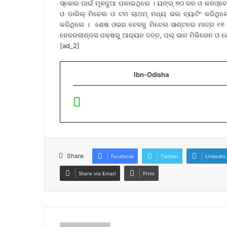
ସ୍କୋର ପାଇଁ ମୂଳଦୁଆ ପକାଇଥିଲେ । ୟଙ୍ଗ୍ ୭୦ ରନ ଓ କନଓ୍ବେ ୩
ଓ ଡାରିଲ୍ ମିଚେଲ ଓ ଟମ ଲାଥମ୍ ମଧ୍ୟ ଭଲ ବ୍ୟାଟିଂ କରିଥିଲ
କରିଥିଲେ । ଶେଷ ଓଭର ବେଳକୁ ମିଚେଲ ସାଣ୍ଟନର ମାତ୍ର ୧୭ 
ନେଦରଲାଣ୍ଡସ ପକ୍ଷରୁ ଆର‌୍ୟନ ଦତ୍ତ, ପଲ୍ ଭାନ ମିକିରେନ ଓ 
[ad_2]
Ibn-Odisha
Share
Facebook
Twitter
LinkedIn
Share via Email
Print