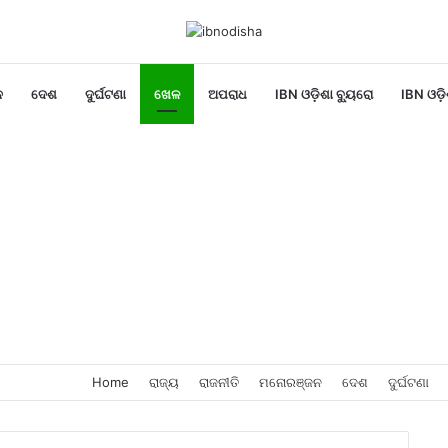
ନ
ଦେଶ
ଦୁର୍ଘଟଣା
ଖେଳ
ଅପରାଧ
IBN ଓଡ଼ିଶା ବ୍ୟୁରୋ
IBN ଓଡ଼ି
Home
ରାଜ୍ୟ
ରାଜନୀତି
ମନୋରଞ୍ଜନ
ଦେଶ
ଦୁର୍ଘଟଣା