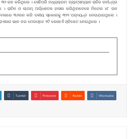
୨ ରନ କରିଥିଲେ । ସେହିପରି ମଧ୍ୟକ୍ରମ ବ୍ୟାଟ୍ସମ୍ୟାନ ରାଚିନ ରବୀନ୍ଦ୍ର
େ । ରାଚିନ ଓ ଲାଥମ୍ ଅର୍ଦ୍ଧଶତକ ହାସଲ କରିଥିବାବେଳେ ମିଚେଲ ୪୮ ରନ
ବଲରେ ୩୬ରନ କରି ଦଳୀୟ ସ୍କୋରକୁ ୩୨୨ ପର‌୍ୟ୍ୟନ୍ତ ନେଇଯାଇଥିଲେ ।
ରୋଏଲର ଭାନ ଡର ମେରଓ୍ବେ ୨ଟି ଲେଖାଏଁ ଓ୍ବିକେଟ ନେଇଥିଲେ ।
Tumblr
Pinterest
Reddit
VKontakte