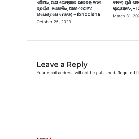
ଏସିଆନ୍ ପାରା ଗେମ୍ସରେ ଭାରତକୁ ୧୦ମ
ବାବର୍ ପୁଣି ହୋ
ସ୍ବର୍ଣ୍ଣ; ଜାଭେଲିନ୍ ଥ୍ରୋ-ଏଫ୬୪
କ୍ୟାପ୍‌ଟେନ୍ 
ଇଭେଣ୍ଟରେ ମେଡାଲ୍ – Ibnodisha
March 31, 20
October 25, 2023
Leave a Reply
Your email address will not be published.
Required f
C
o
m
m
e
n