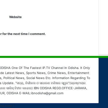
Website
r for the next time I comment.
ODISHA One Of The Fastest IP.TV Channel In Odisha. It Only
ide Latest News, Sports News, Crime News, Entertainment
, Political News, Social News Etc. Information Regarding To
 Update. "ସତ୍ୟ, ନିର୍ଭୀକତା ଓ ସାଧାରଣ ମଣିଷର ସ୍ୱର"(ଭ୍ରଷ୍ଟାଚାର
ଧରେ ସାଲିସ୍ ବିହୀନ ଲଢେଇ) IBN ODISHA REGD.OFFICE-JARAKA,
UR, ODISHA E-MAIL:ibnodisha@gmail.com
sha.com/
|