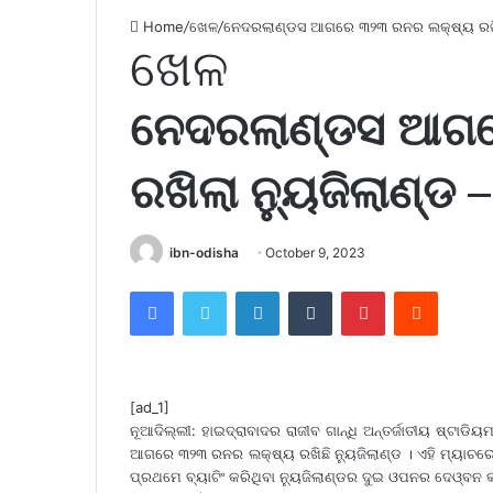
Home
/
ଖେଳ
/
ନେଦରଲାଣ୍ଡସ ଆଗରେ ୩୨୩ ରନର ଲକ୍ଷ୍ୟ ରଖିଲା
ଖେଳ
ନେଦରଲାଣ୍ଡସ ଆଗର
ରଖିଲା ନ୍ୟୁଜିଲାଣ୍ଡ
ibn-odisha
October 9, 2023
Facebook
Twitter
LinkedIn
Tumblr
Pinterest
Reddit
[ad_1]
ନୂଆଦିଲ୍ଲୀ: ହାଇଦ୍ରାବାଦର ରାଜୀବ ଗାନ୍ଧି ଅନ୍ତର୍ଜାତୀୟ ଷ୍ଟ
ଆଗରେ ୩୨୩ ରନର ଲକ୍ଷ୍ୟ ରଖିଛି ନ୍ୟୁଜିଲାଣ୍ଡ । ଏହି ମ୍ୟାଚରେ 
ପ୍ରଥମେ ବ୍ୟାଟିଂ କରିଥିବା ନ୍ୟୁଜିଲାଣ୍ଡର ଦୁଇ ଓପନର ଦେଓ୍ବନ 