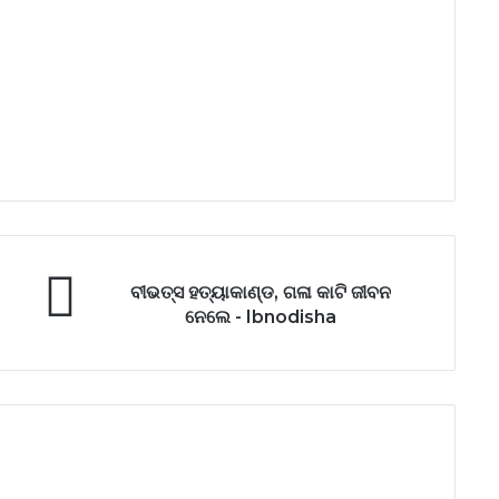
ବୀଭତ୍ସ ହତ୍ୟାକାଣ୍ଡ, ଗଳା କାଟି ଜୀବନ
ନେଲେ - Ibnodisha