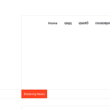
Home
ରାଜ୍ୟ
ରାଜନୀତି
ମନୋରଞ୍ଜ
Breaking News