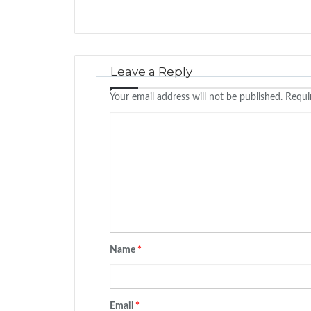
Leave a Reply
Your email address will not be published.
Requi
C
o
m
m
e
n
t
Name
*
*
Email
*