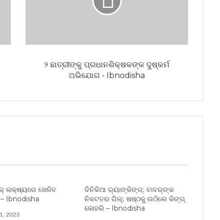
୨ ଛାତ୍ରୀଙ୍କୁ ପ୍ରଧାନଶିକ୍ଷକଙ୍କ ଦୁଷ୍କର୍ମ
ଅଭିଯୋଗ - Ibnodisha
ଲ୍ ଲକ୍ଷ୍ୟରେ ଖେଳିବ
ଦିନିକିଆ ର‌୍ୟାଙ୍କିଙ୍ଗ୍‌: ବାବର୍‌ଙ୍କ
 – Ibnodisha
ନିକଟତର ଗିଲ୍‌; ଷଷ୍ଠକୁ ଉଠିଲେ କିଙ୍ଗ୍
କୋହଲି – Ibnodisha
1, 2023