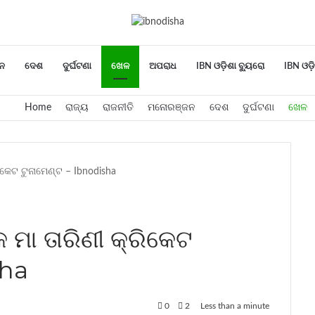
ନ
ଦେଶ
ଦୁର୍ଘଟଣା
ଖେଳ
ଅପରାଧ
IBN ଓଡ଼ିଶା ବ୍ୟୁରୋ
IBN ଓଡ଼ି
Home
ରାଜ୍ୟ
ରାଜନୀତି
ମନୋରଞ୍ଜନ
ଦେଶ
ଦୁର୍ଘଟଣା
ଖେଳ
ରିକେଟ ଟୁନାମେଣ୍ଟ – Ibnodisha
କ ମା ତାରିଣୀ କ୍ରିକେଟ
sha
0
2
Less than a minute