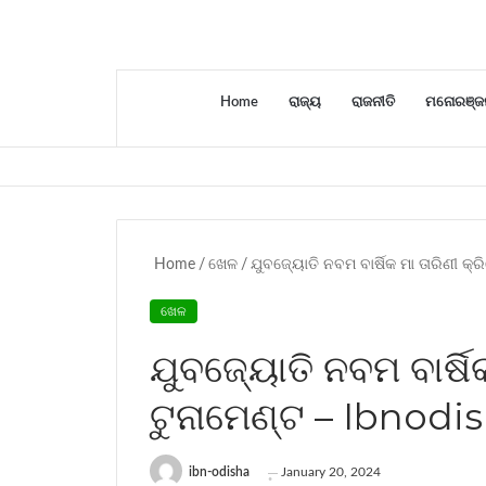
Home
ରାଜ୍ୟ
ରାଜନୀତି
ମନୋରଞ୍ଜ
Home
/
ଖେଳ
/
ଯୁବଜ୍ୟୋତି ନବମ ବାର୍ଷିକ ମା ତାରିଣୀ କ୍
ଖେଳ
ଯୁବଜ୍ୟୋତି ନବମ ବାର୍ଷି
ଟୁନାମେଣ୍ଟ – Ibnodi
ibn-odisha
January 20, 2024