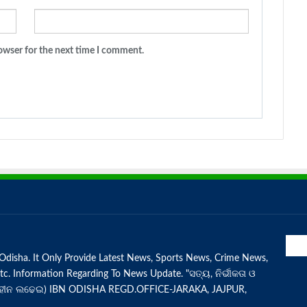
owser for the next time I comment.
disha. It Only Provide Latest News, Sports News, Crime News,
tc. Information Regarding To News Update. "ସତ୍ୟ, ନିର୍ଭୀକତା ଓ
 ବିହୀନ ଲଢେଇ) IBN ODISHA REGD.OFFICE-JARAKA, JAJPUR,