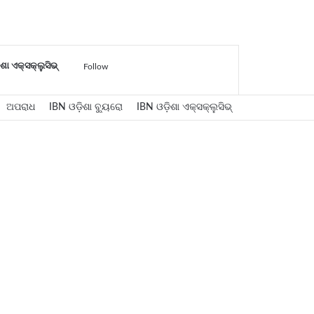
Log
Sidebar
Search
ଶା ଏକ୍ସକ୍ଲୁସିଭ୍
Follow
ଅପରାଧ
IBN ଓଡ଼ିଶା ବ୍ୟୁରୋ
In
IBN ଓଡ଼ିଶା ଏକ୍ସକ୍ଲୁସିଭ୍
for