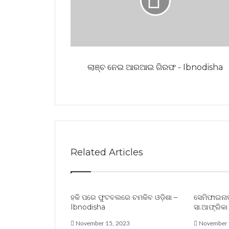
ଲାଞ୍ଚ ନେଇ ଆରଆଇ ଗିରଫ - Ibnodisha
Related Articles
ହକି ପରେ ଫୁଟବଲରେ ଚମକିବ ଓଡ଼ିଶା –
ସେମିଫାଇନା
Ibnodisha
ସା.ଆଫ୍ରିକା
November 15, 2023
November 