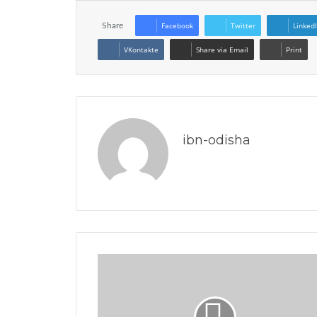
Facebook
Twitter
Linked
Share
VKontakte
Share via Email
Print
ibn-odisha
Website