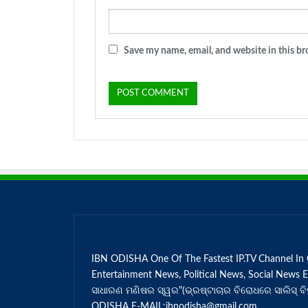
Save my name, email, and website in this br
IBN ODISHA One Of The Fastest IP.TV Channel In O
Entertainment News, Political News, Social News E
ସାଧାରଣ ମଣିଷର ସ୍ୱର"(ଭ୍ରଷ୍ଟାଚାର ବିରୋଧରେ ସାଲିସ୍
ODISHA E-MAIL:ibnodisha@gmail.com