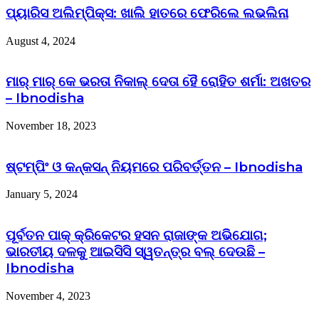
ପ୍ୟାରିସ ଅଲିମ୍ପିକ୍ସ: ଖାଲି ହାତରେ ଫେରିଲେ ଲଭଲିନା
August 4, 2024
ମାର୍ ମାର୍ କେ ଭରତା ନିକାଲ୍ ଦେତା ହୈ ରୋହିତ ଶର୍ମା: ଅଖତର
– Ibnodisha
November 18, 2023
ଷ୍ଟମ୍ପିଂ ଓ କନ୍‌କସନ୍ ନିୟମରେ ପରିବର୍ତ୍ତନ – Ibnodisha
January 5, 2024
ପୂର୍ବତନ ପାକ୍ କ୍ରିକେଟର ହସନ ରାଜାଙ୍କ ଅଭିଯୋଗ;
ଭାରତୀୟ ଦଳକୁ ଆଇସିସି ସ୍ୱତନ୍ତ୍ର ବଲ୍ ଦେଉଛି –
Ibnodisha
November 4, 2023