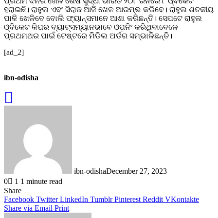
ପ୍ରଥମ ଦିନର ଖେଳ ଶେଷ ସୁଦ୍ଧା ଭାରତ ୨୦୮ ରନରେ ୮ ଓ୍ବିକେଟ
ହରାଇଛି। ରାହୁଲ ଏବଂ ସିରାଜ ଆଜି ଖେଳ ଆରମ୍ଭ କରିବେ। ରାହୁଲ ଶତକୀୟ
ପାଳି ଖେଳିବେ ବୋଲି ଫ୍ୟାନ୍ସମାନେ ଆଶା କରିଛନ୍ତି। ସେପଟେ ରାହୁଲ
ଓ୍ବିକେଟ କିପର ବ୍ୟାଟ୍ସମ୍ୟାନଭାବେ ଓପନିଂ କରିଥିବାବେଳେ
ପ୍ରଥମଥର ପାଇଁ ଟେଷ୍ଟରେ ମିଡିଲ ଅର୍ଡର ସମ୍ଭାଳିଛନ୍ତି।
[ad_2]
ibn-odisha
ibn-odisha
December 27, 2023
0
1
1 minute read
Facebook
Twitter
LinkedIn
Tumblr
Pinterest
Reddit
WhatsApp
Share
Facebook
Twitter
LinkedIn
Tumblr
Pinterest
Reddit
VKontakte
Share via Email
Print