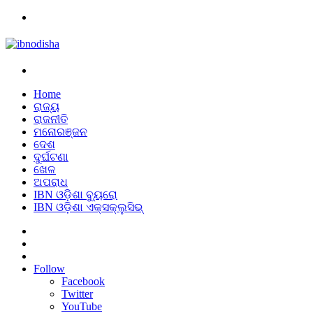
Menu
Search
for
Home
ରାଜ୍ୟ
ରାଜନୀତି
ମନୋରଞ୍ଜନ
ଦେଶ
ଦୁର୍ଘଟଣା
ଖେଳ
ଅପରାଧ
IBN ଓଡ଼ିଶା ବ୍ୟୁରୋ
IBN ଓଡ଼ିଶା ଏକ୍ସକ୍ଲୁସିଭ୍
Search
for
Sidebar
Log
In
Follow
Facebook
Twitter
YouTube