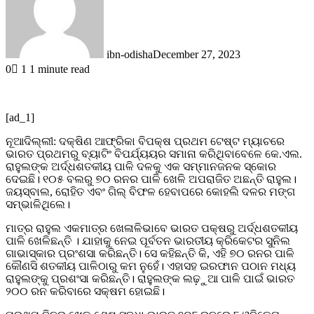
ibn-odisha
December 27, 2023
0
1
1 minute read
Facebook
Twitter
LinkedIn
Tumblr
Pinterest
Reddit
WhatsApp
[ad_1]
ନୂଆଦିଲ୍ଲୀ: ଦକ୍ଷିଣ ଆଫ୍ରିକା ବିପକ୍ଷ ପ୍ରଥମ ଟେଷ୍ଟ ମ୍ୟାଚରେ
ଭାରତ ପ୍ରଥମରୁ ବ୍ୟାଟିଂ ବିପର୍ଯ୍ୟୟର ସମାନା କରିଥିବାବେଳେ କେ.ଏଲ.
ରାହୁଲଙ୍କ ଅର୍ଦ୍ଧଶତକୀୟ ପାଳି ଦଳକୁ ଏକ ସମ୍ମାନଜନକ ସ୍କୋର
ଦେଇଛି। ୧୦୫ ବଲରୁ ୭୦ ରନର ପାଳି ଖେଳି ଅପରାଜିତ ଅଛନ୍ତି ରାହୁଲ।
ଜୟସ୍ବାଲ, ରୋହିତ ଏବଂ ଗିଲ୍ ବିଫଳ ହେବାପରେ କୋହଲି ଦଳର ମଙ୍ଗ
ସମ୍ଭାଳିଥିଲେ।
ମାତ୍ର ରାହୁଲ ଏକମାତ୍ର ଖେଳାଳିଭାବେ ଭାରତ ପକ୍ଷରୁ ଅର୍ଦ୍ଧଶତକୀୟ
ପାଳି ଖେଳିଛନ୍ତି । ଯାହାକୁ ନେଇ ପୂର୍ବତନ ଭାରତୀୟ କ୍ରିକେଟର ସୁନିଲ
ଗାଭାସ୍କାର ପ୍ରଂଶସା କରିଛନ୍ତି। ସେ କହିଛନ୍ତି କି, ଏହି ୭୦ ରନର ପାଳି
କୌଣସି ଶତକୀୟ ପାଳିଠାରୁ କମ ନୁହେଁ। ଏହାସହ ଇରଫାନ ପଠାନ ମଧ୍ୟ
ରାହୁଲଙ୍କୁ ପ୍ରଶଂସା କରିଛନ୍ତି। ରାହୁଲଙ୍କ ଲଢ଼ୁଆ ପାଳି ପାଇଁ ଭାରତ
୨୦୦ ରନ କରିବାରେ ସକ୍ଷମ ହୋଇଛି।