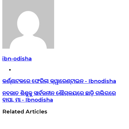
ibn-odisha
Website
କର୍ଣ୍ଣାଟକରେ ଫେରିଲା କ୍ୱାରେଣ୍ଟାଇନ - Ibnodisha
ନବଜାତ ଶିଶୁକୁ ସାର୍ବଜନୀନ ଶୌଚାଳୟରେ ଛାଡ଼ି ଚାଲିଗରେ
ବାପା, ମା - Ibnodisha
Related Articles