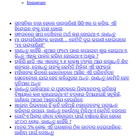
Instagram
Breaking News
ସତସତିକା ବାହା ହେଲେ ତାରାତାରିଣୀ ସିରିଏଲ ର କ୍ରିସ, ଏହି
ହିରୋଇନ ଙ୍କୁ ବାହା ହେଲେ
ସ୍ଵପ୍ନରେ ସାପ ଦେଖିବାର ଅର୍ଥ କଣ ହୋଇଥାଏ, ଜାଣନ୍ତୁ
ମା ତାରାତାରିଣୀଙ୍କ କାହାଣୀ… କେମିତି ଦୁଇ ଭଉଣୀ ହୋଇଗଲେ
“ମା ତାରାତାରିଣୀ”
ଜାଣନ୍ତୁ କାହିଁକି, ଶୁଆର ଫଟୋ ଘରେ ଲଗାଇବା ଶୁଭ ହୋଇଥାଏ,
କିନ୍ତୁ ଏହାକୁ ପାଳନ କରିବା ହୋଇଥାଏ ଅଶୁଭ ?
ଚାକିରି ଛାଡି ଏକ ଏକରରୁ ୨.୫ ଲକ୍ଷ ଟଙ୍କା ଆୟ କରୁଛନ୍ତି ଶିବ
ଶଙ୍କର, ଦେଖନ୍ତୁ ତାଙ୍କୁ କେମିତି ମିଳିଲା ଏହି ସଫଳତା
ମହିଳାଙ୍କ ଭିତରେ ଯେତେବେଳେ ଆସିବ ଏହି ପରିବର୍ତ୍ତନ
ସେତେବେଳେ ଯାଇ ହେବ କଳିଯୁଗର ଅନ୍ତ, ଜାଣନ୍ତୁ କେମିତି ହେବ
ଦୁନିଆର ଅନ୍ତ
ଜାଣନ୍ତୁ ପାକିସ୍ଥାନ ର ପୁସ୍ତକରେ ପିଲାମାନଙ୍କୁ ଇତିହାସ
ବିଷୟରେ କଣ କୁହାଯାଇଥାଏ? ବଦଳାଇ ଦିଆଯାଇଛି ସବୁକିଛି,
ଜାଣିଲେ ଆପଣ ଆଶ୍ଚର୍ଯ୍ୟ ହେଇଯିବେ
ଖାଇବା ପିଇବାରେ ହିଁ ଲୁଚି ରହିଅଛି ମହାଦେବଙ୍କୁ ପ୍ରସନ୍ନ
କରିବାର ଉପାୟ, ଜାଣନ୍ତୁ କେଉଁଥିରୁ ମିଳିଥାଏ କେମିତି ବରଦାନ
ଗୋଟିଏ ପିଲାର ଜୀବନ ବଞ୍ଚାଇବା ପାଇଁ ବର୍ଷାରେ ଛିଡା ହେଲେ
୪୮୦୦ ଲୋକ, ଜାଣନ୍ତୁ କାହିଁକି ?
ମାତ୍ର 5% ଲୋକ ଏହି ପ୍ରଶ୍ନର ଠିକ୍ ଉତ୍ତର ଦେଇପାରିବେ,
ଜାଣିବା ପାଇଁ ଦେଖନ୍ତୁ