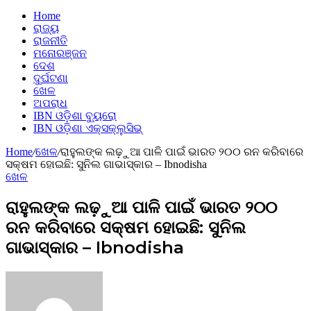
Home
ରାଜ୍ୟ
ରାଜନୀତି
ମନୋରଞ୍ଜନ
ଦେଶ
ଦୁର୍ଘଟଣା
ଖେଳ
ଅପରାଧ
IBN ଓଡ଼ିଶା ବ୍ୟୁରୋ
IBN ଓଡ଼ିଶା ଏକ୍ସକ୍ଲୁସିଭ୍
Home
/
ଖେଳ
/
ରାହୁଲଙ୍କ ଲଢ଼ୁଆ ପାଳି ପାଇଁ ଭାରତ ୨୦୦ ରନ କରିବାରେ
ସକ୍ଷମ ହୋଇଛି: ସୁନିଲ ଗାଭାସ୍କାର – Ibnodisha
ଖେଳ
ରାହୁଲଙ୍କ ଲଢ଼ୁଆ ପାଳି ପାଇଁ ଭାରତ ୨୦୦
ରନ କରିବାରେ ସକ୍ଷମ ହୋଇଛି: ସୁନିଲ
ଗାଭାସ୍କାର – Ibnodisha