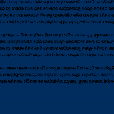
 ମହିଳା ଓ ସମ୍ବେଦନଶୀଳ ବର୍ଗର ଲୋକେ ସଶକ୍ତ ହୋଇପାରିବେ ବୋଲି ସେ କହିଛନ୍ତି
ରେ ବହୁ ସଂଖ୍ୟକ ମିଶନ ଶକ୍ତି ଗୋଷ୍ଠୀର କାର୍ଯ୍ୟକଳାପକୁ ମଜଭୂତ କରିବାରେ ସହା
ର ପଦକ୍ଷେପ ତଥା ଉଦ୍ୟୋଗୀ ବିକାଶକୁ ପ୍ରୋତ୍ସାହିତ କରିବା ଆବଶ୍ୟକ । ମିଶନ ଶକ୍ତି
ବ । ଏହି ନିଷ୍ପତ୍ତି ପୌର ସଂସ୍ଥାଗୁଡିକ ଦ୍ୱାରା ବହୁ ପ୍ରଂଶସିତ ହୋଇଛି । ଏହାଦ୍
୍ଷେତ୍ରରେ ମିଶନ ଶକ୍ତିର ମହିଳା ଗୋଷ୍ଠୀ ସାମିଲ ଉପରେ ଗୁରୁତ୍ୱଆରୋପ କରିଛନ
 ମହିଳା ଓ ସମ୍ବେଦନଶୀଳ ବର୍ଗର ଲୋକେ ସଶକ୍ତ ହୋଇପାରିବେ ବୋଲି ସେ କହିଛନ୍ତି
୍ଚଳରେ ବହୁ ସଂଖ୍ୟକ ମିଶନ ଶକ୍ତି ଗୋଷ୍ଠୀର କାର୍ଯ୍ୟକଳାପକୁ ମଜଭୂତ କରିବାରେ
ପସ୍ଥାପନ କରିଛନ୍ତି ରାଜ୍ୟ ପୌର ନିର୍ଦ୍ଦେଶକ ସଂଗ୍ରାମଜିତ ନାୟକ । ପୌରସଂସ୍ଥ
ଦେଶକ ଶାରଦା ପ୍ରସାଦ ପଣ୍ଡା ପୌର ସଂସ୍ଥାମାନଙ୍କରେ ମିଶନ ଶକ୍ତି ଏସଏଚଜିଗୁ
ୟକ ଗୋଷ୍ଠୀଗୁଡିକୁ ଅଂଶଗ୍ରହଣ ଓ ସୁଯୋଗ ପ୍ରଦାନ କରୁଛି । ସ୍ଥାନୀୟ ଅଞ୍ଚଳରେ
ାଲ କମିଶନର, ପୌରାଞ୍ଚଳର କାର୍ଯ୍ୟନିର୍ବାହୀ ଅଧିକାରୀ, ଡୁଡାର ପ୍ରକଳ୍ପ ନିର୍ଦ୍ଦ