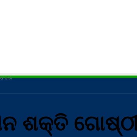
କ୍ଷ ଋଣ
ଶନ ଶକ୍ତି ଗୋଷ୍ଠୀ