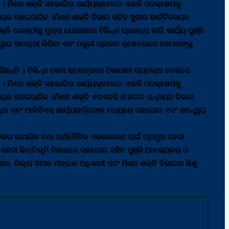
 । ମିଶନ ଶକ୍ତି ସହଭାଗିତା କାର୍ଯ୍ୟକ୍ରମରେ ଏଭଳି ପଦକ୍ଷେପକୁ
ୟକ ହୋଇପାରିବ ।ମିଶନ ଶକ୍ତି ବିଭାଗ ସଚିବ ସୁଜାତା କାର୍ତ୍ତିକେୟନ
 ଗୋଷ୍ଠୀକୁ ମୁକ୍ତା ଯୋଜନାରେ ବିଭିନ୍ନ ପ୍ରକଳ୍ପ ଲାଗି କାର୍ଯ୍ୟ ପୁଞ୍ଜି
ୱାରା ସାମଗ୍ରୀ କିଣିବା ଏବଂ ମଜୁରୀ ପ୍ରଦାନ କ୍ଷେତ୍ରରେ ସେମାନଙ୍କୁ
୍ତି । ବିଭିନ୍ନ ସେବା କ୍ଷେତ୍ରରେ ଠିକାଦାରୀ ବ୍ୟବସ୍ଥା ବଦଳରେ
 । ମିଶନ ଶକ୍ତି ସହଭାଗିତା କାର୍ଯ୍ୟକ୍ରମରେ ଏଭଳି ପଦକ୍ଷେପକୁ
 ସହାୟକ ହୋଇପାରିବ ।ମିଶନ ଶକ୍ତି ଏସଏଚଜି ଓ ନଗର ଉନ୍ନୟନ ବିଭାଗ
ା ଏବଂ ଆସିଡିଏସ୍‍ କାର୍ଯ୍ୟକର୍ତ୍ତାଙ୍କ ମଧ୍ୟରେ ସହଯୋଗ ଏବଂ ସମନ୍ୱୟ
ଡିକର ସାମାଜିକ ତଥା ଅର୍ଥନୈତିକ ଏକକୀକରଣ ପାଇଁ ପ୍ରମୁଖ ସହରୀ
 ସହରୀ ଭିତ୍ତିଭୂମି ବିକାଶରେ ସହଯୋଗ ସହିତ ପୁଞ୍ଜି ଆବଶ୍ୟକତା ଓ
େଶକ, ଜିଲ୍ଲା ସମାଜ ମଙ୍ଗଳ ଅଧିକାରୀ ଏବଂ ମିଶନ ଶକ୍ତି ବିଭାଗର ଶିଶୁ