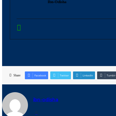
Ibn-Odisha
Share
Facebook
Twitter
LinkedIn
Tumblr
ibn-odisha
Website