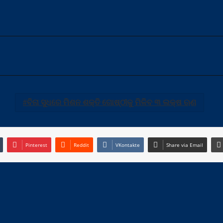
ବିନା ସୁଧରେ ମିଶନ ଶକ୍ତି ଗୋଷ୍ଠୀକୁ ମିଳିବ ୩ ଲକ୍ଷ ଋଣ
Pinterest
Reddit
VKontakte
Share via Email