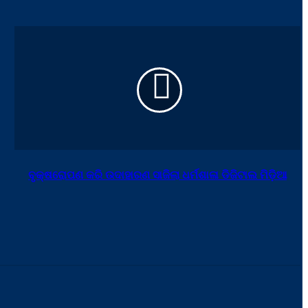
ବୃକ୍ଷରୋପଣ କରି ଉଦାହାରଣ ସାଜିଲା ଧର୍ମଶାଳା ଡିଜିଟାଲ ମିଡ଼ିଆ