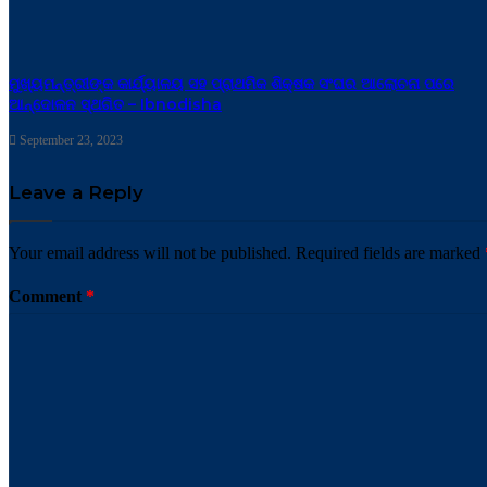
ମୁଖ୍ୟମନ୍ତ୍ରୀଙ୍କ କାର୍ଯ୍ୟାଳୟ ସହ ପ୍ରାଥମିକ ଶିକ୍ଷକ ସଂଘର ଆଲୋଚନା ପରେ
ଆନ୍ଦୋଳନ ସ୍ଥଗିତ – Ibnodisha
September 23, 2023
Leave a Reply
Your email address will not be published.
Required fields are marked
Comment
*