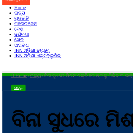
Home
ରାଜ୍ୟ
ରାଜନୀତି
ମନୋରଞ୍ଜନ
ଦେଶ
ଦୁର୍ଘଟଣା
ଖେଳ
ଅପରାଧ
IBN ଓଡ଼ିଶା ବ୍ୟୁରୋ
IBN ଓଡ଼ିଶା ଏକ୍ସକ୍ଲୁସିଭ୍
Home
/
ରାଜ୍ୟ
/
ବିନା ସୁଧରେ ମିଶନ ଶକ୍ତି ଗୋଷ୍ଠୀକୁ ମିଳିବ ୩ ଲ
ରାଜ୍ୟ
ବିନା ସୁଧରେ ମି