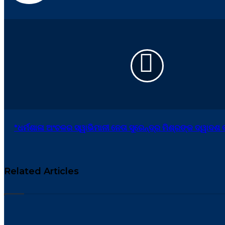
*ଧର୍ମଶାଳା ଅଂଚଳର ସ୍ୱାଭିମାନୀ ନେତା ସୁରେନ୍ଦ୍ର ମିଶ୍ରଙ୍କ ଦ୍ୱାଦଶ କ
Related Articles