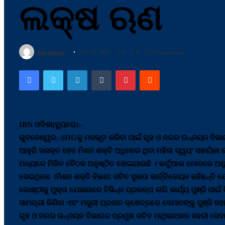
ଲକ୍ଷ ଋଣ
ibn-odisha
July 16, 2021
0
0
2 minutes read
Facebook
Twitter
LinkedIn
Tumblr
Pinterest
Reddit
IBN ଓଡିଶା(ବ୍ୟୁରୋ):-
ଭୁବନେଶ୍ୱର:-SHGକୁ ମଜଭୂତ କରିବା ପାଇଁ ଗୃହ ଓ ନଗର ଉନ୍ନୟନ ବିଭାଗ
ଆହୁରି ସଶକ୍ତ ହେବ ମିଶନ ଶକ୍ତି ଅଧିନରେ ଥିବା ମହିଳା ସ୍ୱୟଂ ସହାୟିକା
ମଧ୍ୟରେ ମିଳିତ ବୈଠକ ଅନୁଷ୍ଠିତ ହୋଇଯାଇଛି । ଭର୍ଚୁଆଲ ମୋଡରେ ଅନୁଷ
ଦେଇଥିଲେ ।ମିଶନ ଶକ୍ତି ବିଭାଗ ସଚିବ ସୁଜାତା କାର୍ତ୍ତିକେୟନ କହିଛନ୍ତି 
ଗୋଷ୍ଠୀକୁ ମୁକ୍ତା ଯୋଜନାରେ ବିଭିନ୍ନ ପ୍ରକଳ୍ପ ଲାଗି କାର୍ଯ୍ୟ ପୁଞ୍ଜି ପା
ସାମଗ୍ରୀ କିଣିବା ଏବଂ ମଜୁରୀ ପ୍ରଦାନ କ୍ଷେତ୍ରରେ ସେମାନଙ୍କୁ ପୁଞ୍ଜି 
ଗୃହ ଓ ନଗର ଉନ୍ନୟନ ବିଭାଗର ପ୍ରମୁଖ ସଚିବ ମାଥିଭାଥନନ ସହରୀ ସେବା କ