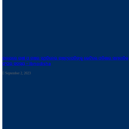
ରାଜ୍ୟରେ ଚାଷୀ ଓ ଚାଷର ସ୍ଥିତିନେଇ ରାଷ୍ଟ୍ରପତିଙ୍କୁ ଭେଟିଲେ ଓଡ଼ିଶାର ସାମ୍ବାଦିକ
ସଂଘର ସଦସ୍ୟ – Ibnodisha
September 2, 2023