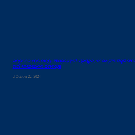
ଭଦ୍ରକରେ ୧୦୫ ବାତ୍ୟା ଆଶ୍ରୟସ୍ଥଳୀ ପ୍ରସ୍ତୁତ, ୨୪ ଘଣ୍ଟିଆ ବିଜୁଳି ସଂ
ପାଇଁ ଜେନେରେଟର ବ୍ୟବସ୍ଥା
October 22, 2024