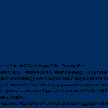
 ଏବଂ ମିଶନ ଶକ୍ତି ବିଭାଗ ମଧ୍ୟରେ ମିଳିତ ବୈଠକ ଅନୁଷ୍ଠିତ।
 ଗୋଷ୍ଠୀ (SHG) । ସହରାଞ୍ଚଳରେ SHG ସହଭାଗିତାକୁ ଗୁରୁତ୍ୱ । SHGକୁ ମଜଭୂତ
୍ଠିତ ଏହି ବୈଠକରେ ଗୃହ ଓ ନଗର ଉନ୍ନୟନ ବିଭାଗର ପ୍ରମୁଖ ଶାସନ ସଚିବ ଜି ମା
ଯେ, ‘ବିକାଶଶୀଳ ଅର୍ଥନୀତି ପାଇଁ ମହିଳା ନେତୃତ୍ୱାଧିନ ଗୋଷ୍ଠୀର ପଦକ୍ଷେପ ତଥା
ଇଁ ବିନା ସୁଧରେ ୩ ଲକ୍ଷ ଟଙ୍କା ପର୍ଯ୍ୟନ୍ତ ଋଣ ସହାୟତା ଯୋଗାଇ ଦିଆଯିବ । ଏହି ନି
ସହାୟକ ହୋଇପାରିବ।
୍ଷେତ୍ରରେ ମିଶନ ଶକ୍ତିର ମହିଳା ଗୋଷ୍ଠୀ ସାମିଲ ଉପରେ ଗୁରୁତ୍ୱଆରୋପ କରିଛନ