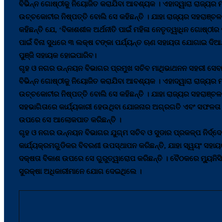
ବିଭିନ୍ନ ଗୋଷ୍ଠୀକୁ ନିୟୋଜିତ କରାଯିବା ଆବଶ୍ୟକ । ଏହାଦ୍ୱାରା ରାଜ୍ୟର
ଉଚ୍ଚକୋଟୀର ନିଷ୍ପତ୍ତି ବୋଲି ସେ କହିଛନ୍ତି । ଯାହା ରାଜ୍ୟର ସହରାଞ୍ଚଳ
କହିଛନ୍ତି ଯେ, ‘ବିକାଶଶୀଳ ଅର୍ଥନୀତି ପାଇଁ ମହିଳା ନେତୃତ୍ୱାଧିନ ଗୋଷ୍ଠୀ
ପାଇଁ ବିନା ସୁଧରେ ୩ ଲକ୍ଷ ଟଙ୍କା ପର୍ଯ୍ୟନ୍ତ ଋଣ ସହାୟତା ଯୋଗାଇ ଦିଆଯି
ପୁଞ୍ଜି ସହାୟକ ହୋଇପାରିବ।
ଗୃହ ଓ ନଗର ଉନ୍ନୟନ ବିଭାଗର ପ୍ରମୁଖ ସଚିବ ମାଥିଭାଥନନ ସହରୀ ସେବା କ
ବିଭିନ୍ନ ଗୋଷ୍ଠୀକୁ ନିୟୋଜିତ କରାଯିବା ଆବଶ୍ୟକ । ଏହାଦ୍ୱାରା ରାଜ୍ୟର
ଉଚ୍ଚକୋଟୀର ନିଷ୍ପତ୍ତି ବୋଲି ସେ କହିଛନ୍ତି । ଯାହା ରାଜ୍ୟର ସହରାଞ
ସହଭାଗିତାରେ କାର୍ଯ୍ୟକାରୀ ହେଉଥିବା ଯୋଜନାର ଅଗ୍ରଗତି ଏବଂ ସଫଳତା ଉ
ଉପରେ ସେ ଆଲୋକପାତ କରିଛନ୍ତି ।
ଗୃହ ଓ ନଗର ଉନ୍ନୟନ ବିଭାଗର ଯୁଗ୍ମ ସଚିବ ଓ ସୁଡାର ପ୍ରକଳ୍ପ ନିର୍ଦ୍
କାର୍ଯ୍ୟକ୍ରମଗୁଡିକର ବିବରଣୀ ଉପସ୍ଥାପନ କରିଛନ୍ତି, ଯାହା ସ୍ୱୟଂ ସହା
ଦକ୍ଷତା ବିକାଶ ଉପରେ ସେ ଗୁରୁତ୍ୱାରୋପ କରିଛନ୍ତି । ବୈଠକରେ ମ୍ୟୁନିସିପ
ସୁରକ୍ଷା ଅଧିକାରୀମାନେ ଯୋଗ ଦେଇଥିଲେ ।