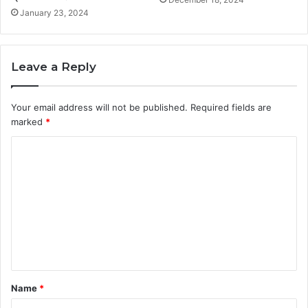
January 23, 2024
Leave a Reply
Your email address will not be published.
Required fields are
marked
*
C
o
m
m
e
n
t
Name
*
*