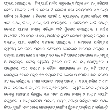
ଫ୍ଲପ୍ ହୋଇଥିଲେ । ଟିମ୍ ପାଇଁ ମାର୍ନସ ଲାବୁଶେନ୍ ସର୍ବାଧିକ ୬୩ ରନ୍ କରିଥିବା
ବେଳେ ମିଚେଲ୍ ମାର୍ଶ ୬ ଚୌକା ଓ ଗୋଟିଏ ଛକା ସହାୟତାରେ ୪୬ ରନ୍‌ର
ଇନିଂସ୍ ଖେଳିଥିଲେ । ମିଚେଲ୍ ଷ୍ଟାର୍କ ୯, କ୍ୟାପ୍‌ଟେନ୍ ପ୍ୟାଟ୍ କମିନ୍ସ ୧୩
ଏବଂ ନାଥନ୍ ଲିଅନ୍ ୯ ରନ୍ କରି ଫେରିଥିଲେ । ପାକିସ୍ତାନ ପାଇଁ ଫାଷ୍ଟ୍
ବୋଲର୍ ଆମୀର ଜମାଲ୍ ସର୍ବାଧିକ ୩ଟି ୱିକେଟ୍ ନେଇଥିଲେ । ଶାହିନ
ଆଫ୍ରିଦି, ମୀର ହମ୍‌ଜା ଓ ହସନ୍ ଅଲୀଙ୍କୁ ଦୁଇଟି ଲେଖାଏଁ ୱିକେଟ୍ ମିଳିଥିଲା ।
ସଲମାନ୍ ଆଗା ଗୋଟିଏ ସଫଳତା ପାଇଥିଲେ । ଜବାବରେ ପାକିସ୍ତାନ
ଦ୍ୱିତୀୟ ଦିନ ନିଜର ପ୍ରଥମ ଇନିଂସ୍‌ରେ ଜୋରଦାର ଆରମ୍ଭ କରିଥିଲା ।
ଓପ୍ନର୍ ଇମାମ୍ ଉଲ୍ ହକ୍ ମାତ୍ର ୧୦ ରନ୍ କରି ଆଉଟ୍ ହେବାପରେ ଶାନ୍ ମସୁଦ୍
ଓ ଅବ୍‌ଦିଲ୍ଲା ଶଫିକ୍ ଦ୍ୱିତୀୟ ୱିକେଟ୍ ପାଇଁ ୯୦ ରନ୍ ଯୋଡ଼ିଥିଲେ ।
ଅବ୍‌ଦୁଲ୍ଲା ୧୦୯ ବଲ୍‌ରେ ୫ ଚୌକା ସହାୟତାରେ ୬୨ ରନ୍ କରି ଆଉଟ୍
ହୋଇଥିବା ବେଳେ ମସୁଦ୍ ୭୬ ବଲ୍‌ରେ ତିନି ଚୌକା ଓ ଗୋଟିଏ ଛକା ବଳରେ
୫୪ ରନ୍ କରିଥିଲେ । ଏହା ବ୍ୟତୀତ ବାବର୍ ଆଜମ୍ ୧, ସଉଦ୍ ଶକିଲ୍ ୯ ଏବଂ
ଆଗା ସଲ୍‌ମାନ୍ ୫ ରନ୍ କରି ଆଉଟ୍ ହୋଇଥିଲେ । ଦ୍ୱିତୀୟ ଦିନର ଷ୍ଟମ୍ପ୍‌ସ
ବେଳକୁ ମହମ୍ମଦ ରିଜ୍‌ୱାନ୍ ୩୪ ଏବଂ ଆମୀର ଜମାଲ୍ ୨ ରନ୍‌ରେ ବ୍ୟାଟିଂ
କରୁଥିଲେ । ଅଷ୍ଟ୍ରେଲିଆ ପକ୍ଷରୁ ପ୍ୟାଟ୍ କମିନ୍ସ ସର୍ବାଧିକ ୩ଟି, ନାଥନ୍
ଲିଅନ୍ ଦୁଇଟି ଏବଂ ଜୋଶ୍ ହେଜଲ୍‌ଉଡ୍ ଗୋଟିଏ ୱିକେଟ୍ ଅକ୍ତିଆର କରିଛନ୍ତି