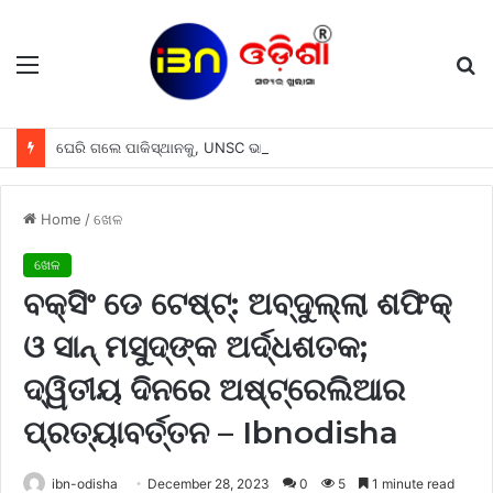
Menu
S
fo
ଘେରି ଗଲେ ପାକିସ୍ଥାନକୁ, UNSC ଭାରତ କୁ ପୁଲବାମା ଆକ୍ରମଣର ପ୍ରତିଶୋଧ ନେବାକୁ ଦେଲା ପୁରା ସ୍ଵାଧୀନତା, ଜାଣନ୍ତୁ ପୁରା ଘଟଣା
Home
/
ଖେଳ
ଖେଳ
ବକ୍ସିିଂ ଡେ ଟେଷ୍ଟ୍‌: ଅବ୍‌ଦୁଲ୍ଲା ଶଫିକ୍
ଓ ସାନ୍ ମସୁଦ୍‌ଙ୍କ ଅର୍ଦ୍ଧଶତକ;
ଦ୍ୱିତୀୟ ଦିନରେ ଅଷ୍ଟ୍ରେଲିଆର
ପ୍ରତ୍ୟାବର୍ତ୍ତନ – Ibnodisha
ibn-odisha
December 28, 2023
0
5
1 minute read