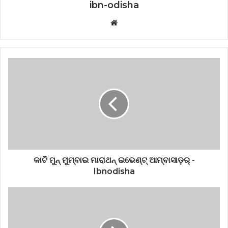
ibn-odisha
Website
କାଟି ମୁନ୍ ମୁମ୍ବାଇ ମାରାଥନ୍ ଇଭେଣ୍ଟ୍ ଆମ୍ବାସାଡ଼ର୍ -
Ibnodisha