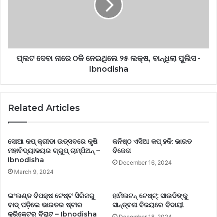
ପ୍ଲଟ ଦେବା ନାରେ ଠକି ନେଇଥିଲେ ୨୫ ଲକ୍ଷ, ବାନ୍ଧିଲା ପୁଲିସ -
Ibnodisha
Related Articles
ସୋଆ କପ୍ କ୍ରୀଡା ଉତ୍ସବରେ କୃଷି
କନିଷ୍ଠ ଏସିଆ କପ୍‌ ହକି: ଭାରତ
ମହାବିଦ୍ୟାଳୟର ଗ୍ରୁପ୍ ଚାମ୍ପିଅନ୍ –
ବିଜେତା
Ibnodisha
December 16, 2024
March 9, 2024
ଇଂଲଣ୍ଡ ବିପକ୍ଷ ଟେଷ୍ଟ ସିରିଜରୁ
ହାମିଲଟନ୍ ଟେଷ୍ଟ୍‌: ସାଉଦିଙ୍କୁ
ବାଦ୍ ପଡ଼ିଲେ ଭାରତର ଷ୍ଟାର
ସାନ୍ତ୍ବନା ବିଜୟରେ ବିଦାୟୀ
କ୍ରିକେଟର ବିରାଟ – Ibnodisha
December 18, 2024