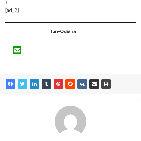
।
[ad_2]
Ibn-Odisha