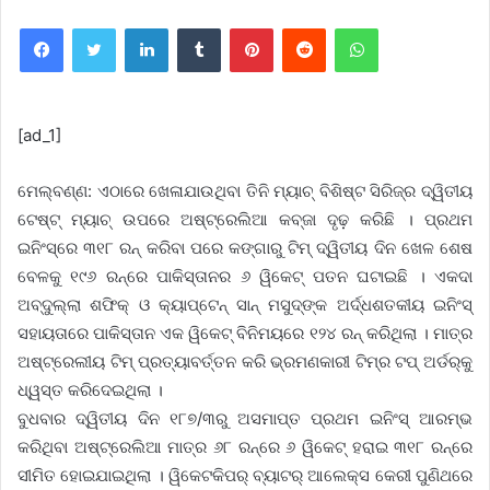
Facebook
Twitter
LinkedIn
Tumblr
Pinterest
Reddit
WhatsApp
[ad_1]
ମେଲ୍‌ବଣ୍ଣ: ଏଠାରେ ଖେଳାଯାଉଥିବା ତିନି ମ୍ୟାଚ୍ ବିଶିଷ୍ଟ ସିରିଜ୍‌ର ଦ୍ୱିତୀୟ
ଟେଷ୍ଟ୍ ମ୍ୟାଚ୍ ଉପରେ ଅଷ୍ଟ୍ରେଲିଆ କବ୍‌ଜା ଦୃଢ଼ କରିଛି । ପ୍ରଥମ
ଇନିଂସ୍‌ରେ ୩୧୮ ରନ୍ କରିବା ପରେ କଙ୍ଗାରୁ ଟିମ୍ ଦ୍ୱିତୀୟ ଦିନ ଖେଳ ଶେଷ
ବେଳକୁ ୧୯୬ ରନ୍‌ରେ ପାକିସ୍ତାନର ୬ ୱିକେଟ୍ ପତନ ଘଟାଇଛି । ଏକଦା
ଅବ୍‌ଦୁଲ୍ଲା ଶଫିକ୍ ଓ କ୍ୟାପ୍‌ଟେନ୍ ସାନ୍ ମସୁଦ୍‌ଙ୍କ ଅର୍ଦ୍ଧଶତକୀୟ ଇନିଂସ୍
ସହାୟତାରେ ପାକିସ୍ତାନ ଏକ ୱିକେଟ୍ ବିନିମୟରେ ୧୨୪ ରନ୍ କରିଥିଲା । ମାତ୍ର
ଅଷ୍ଟ୍ରେଲୀୟ ଟିମ୍ ପ୍ରତ୍ୟାବର୍ତ୍ତନ କରି ଭ୍ରମଣକାରୀ ଟିମ୍‌ର ଟପ୍ ଅର୍ଡର୍‌କୁ
ଧ୍ୱସ୍ତ କରିଦେଇଥିଲା ।
ବୁଧବାର ଦ୍ୱିତୀୟ ଦିନ ୧୮୭/୩ରୁ ଅସମାପ୍ତ ପ୍ରଥମ ଇନିଂସ୍ ଆରମ୍ଭ
କରିଥିବା ଅଷ୍ଟ୍ରେଲିଆ ମାତ୍ର ୬୮ ରନ୍‌ରେ ୬ ୱିକେଟ୍ ହରାଇ ୩୧୮ ରନ୍‌ରେ
ସୀମିତ ହୋଇଯାଇଥିଲା । ୱିକେଟକିପର୍ ବ୍ୟାଟର୍ ଆଲେକ୍ସ କେରୀ ପୁଣିଥରେ