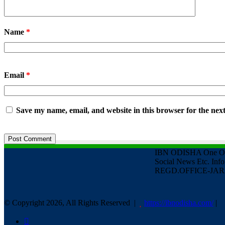
Name
*
Email
*
Save my name, email, and website in this browser for the nex
IBN ODISHA One Of Th
Social News Etc. In
REGD.OFFICE-JARA
© Copyright 2026, All Rights Reserved |
https://ibnodisha.com/
|
Facebook