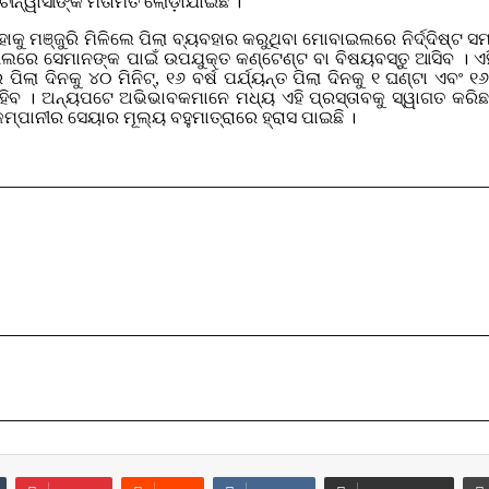
 ଚୀନ୍ୱାସୀଙ୍କ ମତାମତ ଲୋଡ଼ାଯାଇଛି ।
କୁ ମଞ୍ଜୁରି ମିଳିଲେ ପିଲା ବ୍ୟବହାର କରୁଥିବା ମୋବାଇଲରେ ନିର୍ଦ୍ଦିଷ୍ଟ
ସେମାନଙ୍କ ପାଇଁ ଉପଯୁକ୍ତ କଣ୍ଟେଣ୍ଟ ବା ବିଷୟବସ୍ତୁ ଆସିବ । ଏହି ପ୍
 ଦିନକୁ ୪୦ ମିନିଟ୍‌, ୧୬ ବର୍ଷ ପର୍ଯ୍ୟନ୍ତ ପିଲା ଦିନକୁ ୧ ଘଣ୍ଟା ଏବଂ ୧
ବ । ଅନ୍ୟପଟେ ଅଭିଭାବକମାନେ ମଧ୍ୟ ଏହି ପ୍ରସ୍ତାବକୁ ସ୍ୱାଗତ କରିଛ
୍ପାନୀର ସେୟାର ମୂଲ୍ୟ ବହୁମାତ୍ରାରେ ହ୍ରାସ ପାଇଛି ।