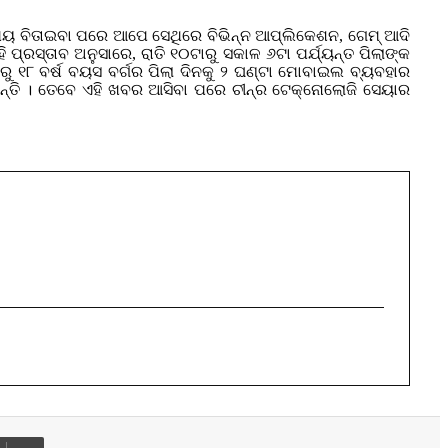
 ସମୟ ବିତାଇବା ପରେ ଆପେ ସେଥିରେ ବିଭିନ୍ନ ଆପ୍ଲିକେଶନ, ଗେମ୍ ଆଦି
ରସ୍ତାବ ଅନୁସାରେ, ରାତି ୧୦ଟାରୁ ସକାଳ ୬ଟା ପର୍ଯ୍ୟନ୍ତ ପିଲାଙ୍କ
୬ରୁ ୧୮ ବର୍ଷ ବୟସ ବର୍ଗର ପିଲା ଦିନକୁ ୨ ଘଣ୍ଟା ମୋବାଇଲ ବ୍ୟବହାର
ନ୍ତି । ତେବେ ଏହି ଖବର ଆସିବା ପରେ ଚୀନ୍ର ଟେକ୍ନୋଲୋଜି ସେୟାର