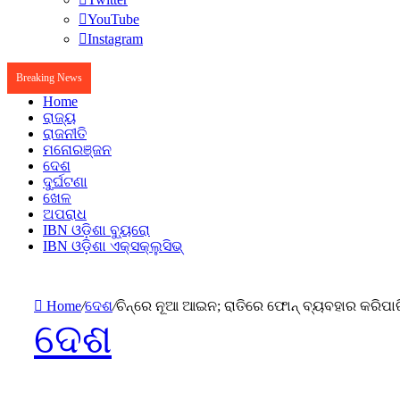
YouTube
Instagram
Breaking News
Home
ରାଜ୍ୟ
ରାଜନୀତି
ମନୋରଞ୍ଜନ
ଦେଶ
ଦୁର୍ଘଟଣା
ଖେଳ
ଅପରାଧ
IBN ଓଡ଼ିଶା ବ୍ୟୁରୋ
IBN ଓଡ଼ିଶା ଏକ୍ସକ୍ଲୁସିଭ୍
Home
/
ଦେଶ
/
ଚିନ୍‌ରେ ନୂଆ ଆଇନ; ରାତିରେ ଫୋନ୍ ବ୍ୟବହାର କରିପାରି
ଦେଶ