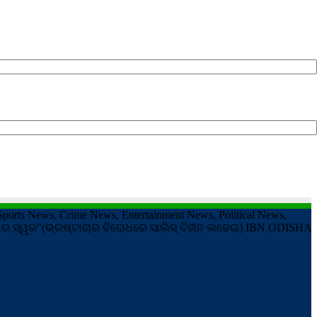
ports News, Crime News, Entertainment News, Political News,
 ମଣିଷର ସ୍ୱର"(ଭ୍ରଷ୍ଟାଚାର ବିରୋଧରେ ସାଲିସ୍ ବିହୀନ ଲଢେଇ) IBN ODISHA