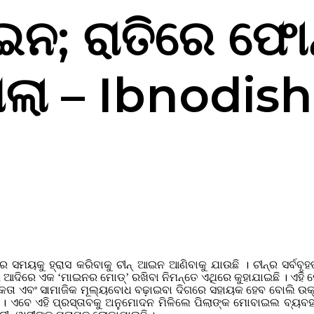
ଆଇନ; ରାତିରେ ଫୋ
ପିଲା – Ibnodis
 ସମୟକୁ ହ୍ରାସ କରିବାକୁ ଚୀନ୍ ଆଇନ ଆଣିବାକୁ ଯାଉଛି । ଚୀନ୍ର ସର୍ବବ
ଦିରେ ଏକ ‘ମାଇନର ମୋଡ୍‌’ ରଖିବା ନିମନ୍ତେ ଏଥିରେ କୁହାଯାଇଛି । ଏହି ମ
କତା ଏବଂ ସାମାଜିକ ମୂଲ୍ୟବୋଧ ବଢ଼ାଇବା ଦିଗରେ ସହାୟକ ହେବ ବୋଲି ଉକ୍ତ ସଂ
େ ଏହି ପ୍ରସ୍ତାବକୁ ଅନୁମୋଦନ ମିଳିଲେ ପିଲାଙ୍କ ମୋବାଇଲ ବ୍ୟବହାର ଏ