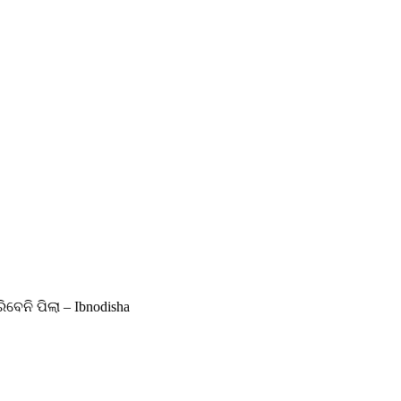
ବେନି ପିଲା – Ibnodisha