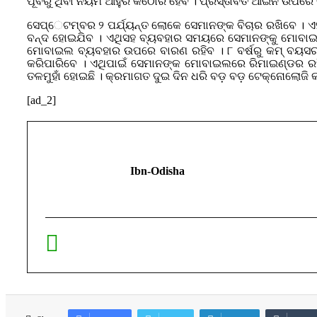
ପୂର୍ବରୁ ଥିବା ନିୟମ ଆହୁରି କଠୋର ହେବ । ପ୍ରସ୍ତାବିତ ଆଇନ ଉପରେ
ସେପ୍େଟମ୍ବର ୨ ପର୍ଯ୍ୟନ୍ତ ଲୋକେ ସେମାନଙ୍କ ବିଚାର ରଖିବେ । ଏହା
ବନ୍ଦ ହୋଇଯିବ । ଏଥିସହ ବ୍ୟବହାର ସମୟରେ ସେମାନଙ୍କୁ ମୋବାଇଲରେ 
ମୋବାଇଲ ବ୍ୟବହାର ଉପରେ ବାରଣ ରହିବ । ୮ ବର୍ଷରୁ କମ୍ ବୟସର ପିଲା
କରିପାରିବେ । ଏଥିପାଇଁ ସେମାନଙ୍କ ମୋବାଇଲରେ ରିମାଇଣ୍ଡର ରହି
ତଳମୁହାଁ ହୋଇଛି । କ୍ରମାଗତ ଦୁଇ ଦିନ ଧରି ବଡ଼ ବଡ଼ ଟେକ୍ନୋଲୋଜି କମ
[ad_2]
Ibn-Odisha