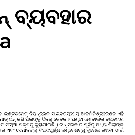
ନ୍ ବ୍ୟବହାର
ha
ୃହତ ଇଣ୍ଟରନେଟ୍ ନିୟନ୍ତ୍ରକ ସାଇବରସ୍ପେସ୍ ଆଡମିନିଷ୍ଟ୍ରେଶନ ଏହି
ୋଡ୍ ଅନ୍ କରି ପିଲାଙ୍କୁ ଦିନକୁ କେବଳ ୨ ଘଣ୍ଟା ମୋବାଇଲ ବ୍ୟବହାର
ସ୍ଥା ପକ୍ଷରୁ କୁହାଯାଇଛି । ଚୀନ୍ ସରକାର ପୂର୍ବରୁ ମଧ୍ୟ ପିଲାଙ୍କ
ବଂ ସେମାନଙ୍କୁ ବିପଦପୂର୍ଣ୍ଣ କଣ୍ଟେଣ୍ଟ୍ରୁ ଦୂରେଇ ରଖିବା ପାଇଁ