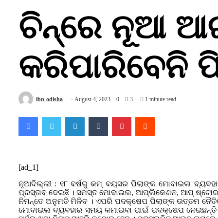
ଚିନ୍‌ରେ ନୂଆ 
କରିପାରିବେନି 
ibn-odisha
August 4, 2023
0
3
1 minute read
Facebook
Twitter
LinkedIn
Tumblr
Pinterest
Reddit
[ad_1]
ନୂଆଦିଲ୍ଲୀ : ୧୮ ବର୍ଷରୁ କମ୍ ବୟସର ପିଲାଙ୍କ ମୋବାଇଲ ବ୍ୟବହାର
ପ୍ରସ୍ତାବ ଦେଇଛି । ସମସ୍ତ ମୋବାଇଲ, ଆପ୍ଲିକେଶନ, ଆପ୍ ଷ୍ଟୋର ଆ
ନିମନ୍ତେ ଅନୁମତି ମିଳିବ । ଏପରି ପଦକ୍ଷେପ ପିଲାଙ୍କ ଉତ୍ତମ ନୈତି
ମୋବାଇଲ ବ୍ୟବହାର ସମୟ କମାଇବା ପାଇଁ ପଦକ୍ଷେପ ନେଇଛନ୍ତି । ଏବ