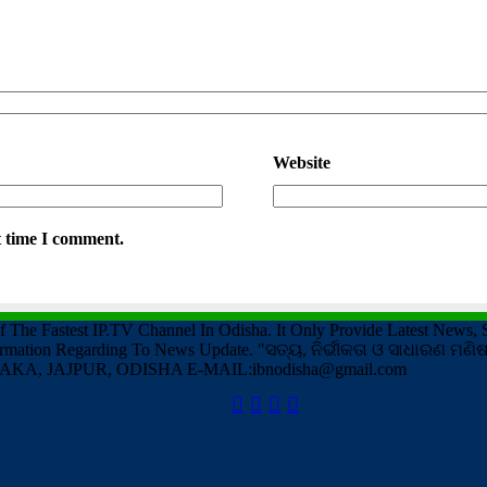
Website
t time I comment.
e Fastest IP.TV Channel In Odisha. It Only Provide Latest News, S
formation Regarding To News Update. "ସତ୍ୟ, ନିର୍ଭୀକତା ଓ ସାଧାରଣ
KA, JAJPUR, ODISHA E-MAIL:ibnodisha@gmail.com
Facebook
Twitter
YouTube
Instagram