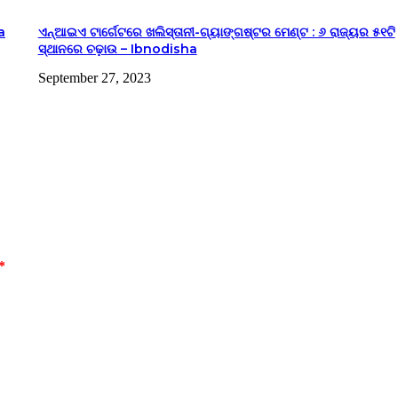
a
ଏନ୍‌ଆଇଏ ଟାର୍ଗେଟରେ ଖଲିସ୍ତାନୀ-ଗ୍ୟାଙ୍ଗଷ୍ଟର ମେଣ୍ଟ : ୬ ରାଜ୍ୟର ୫୧ଟି
ସ୍ଥାନରେ ଚଢ଼ାଉ – Ibnodisha
September 27, 2023
*