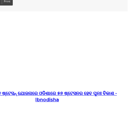
Print
 ଷ୍ଟେସନ୍ ଯୋଜନାରେ ଓଡିଶାରେ ୫୭ ଷ୍ଟେସନର ହେବ ପୁନଃ ବିକାଶ -
Ibnodisha