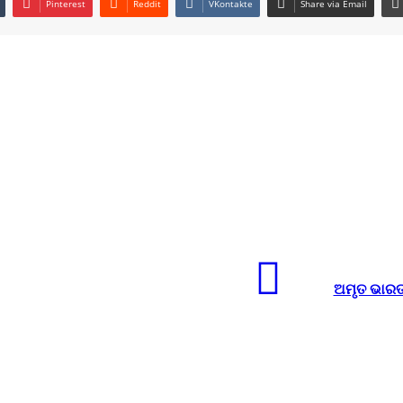
Pinterest
Reddit
VKontakte
Share via Email
ଅମୃତ ଭାରତ