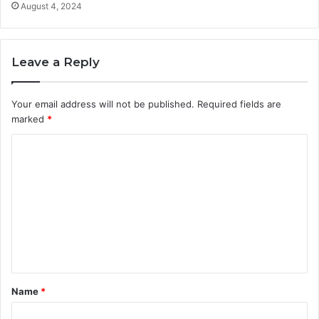
August 4, 2024
Leave a Reply
Your email address will not be published.
Required fields are
marked
*
C
o
m
m
e
n
t
Name
*
*