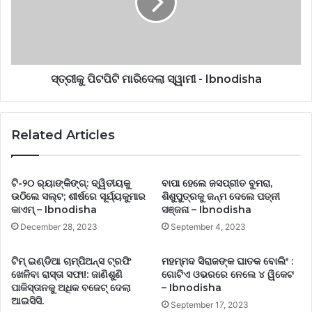
ସ୍ତ୍ରୀକୁ ପିଟପିଟି ମାରିଦେଲା ସ୍ୱାମୀ - Ibnodisha
Related Articles
ଟି-୨୦ ର‌୍ୟାଙ୍କିଙ୍ଗ୍‌: ଦ୍ୱିତୀୟକୁ
ବାପା ହେଲେ ଜସପ୍ରୀତ ବୁମରା,
ଉଠିଲେ ସଲ୍ଟ; ଶୀର୍ଷରେ ସୂର୍ଯ୍ୟକୁମାର
ଶିଶୁପୁତ୍ରକୁ ଜନ୍ମ ଦେଲେ ପତ୍ନୀ
କାଏମ୍‌ – Ibnodisha
ସଞ୍ଜନା – Ibnodisha
December 28, 2023
September 4, 2023
ଟିମ୍ ଇଣ୍ଡିଆ ଚାମ୍ପିଅନ୍ସ ଟ୍ରଫି
ମହମ୍ମଦ ସିରାଜଙ୍କ ଘାତକ ବୋଲିଂ :
ଖେଳିବା ରାସ୍ତା ସଫା!: ଜାଣିଶୁଣି
ଗୋଟିଏ ଓଭରରେ ନେଲେ ୪ ୱିକେଟ
ପାକିସ୍ତାନକୁ ଅଧିକ ବଜେଟ୍ ଦେଲା
– Ibnodisha
ଆଇସିସି.
September 17, 2023