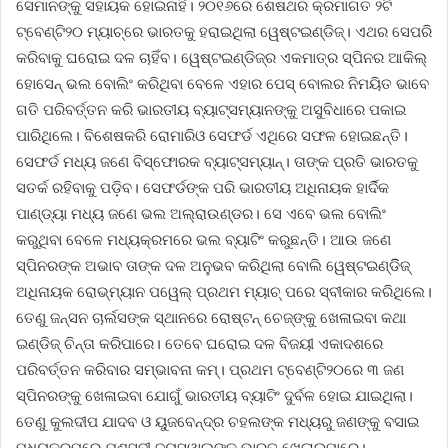
ସେମାନଙ୍କୁ ସହାୟକ ହୋଇନାହିଁ। ୨୦୧୬ରେ ଶେଷଥର କ୍ରମାଗତ ୨ଟି
ଟ୍ବେଣ୍ଟି୨୦ ମ୍ୟାଚ୍‌ରେ ଭାରତକୁ ହରାଇଥିଲା ୱେଷ୍ଟଇଣ୍ଡିଜ୍‌। ଏଥର ସେପରି
କରିବାକୁ ଘରୋଇ ଦଳ ଚାହିଁବ। ୱେଷ୍ଟଇଣ୍ଡିଜ୍‌ର ଏକମାତ୍ର ସ୍ପିନର ଆକିଲ୍‌
ହୋସେନ୍ ଭଲ ବୋଲିଂ କରିଥିବା ବେଳେ ଏହାର ପେସ୍‌ ବୋଲର ନିମୟିତ ଭାବେ
ଗତି ପରିବର୍ତ୍ତନ କରି ଭାରତୀୟ ବ୍ୟାଟ୍‌ସମ୍ୟାନଙ୍କୁ ଅସୁବିଧାରେ ପକାଇ
ପାରିଥିଲେ। ବିଶେଷକରି ରୋମାରିଓ ସେଫର୍ଡ ଏଥିରେ ସଫଳ ହୋଇଛନ୍ତି।
ସେଫର୍ଡ ମଧ୍ୟ ଜଣେ ବିସ୍ଫୋରକ ବ୍ୟାଟ୍‌ସମ୍ୟାନ୍। ତାଙ୍କ ପ୍ରତି ଭାରତକୁ
ସତର୍କ ରହିବାକୁ ପଡ଼ିବ। ସେଫର୍ଡଙ୍କ ପରି ଭାରତୀୟ ଅଧିନାୟକ ହାର୍ଦିକ
ପାଣ୍ଡ୍ୟା ମଧ୍ୟ ଜଣେ ଭଲ ଅଲ୍‌ରାଉଣ୍ଡର। ସେ ଏବେ ଭଲ ବୋଲିଂ
କରୁଥିବା ବେଳେ ମଧ୍ୟକ୍ରମରେ ଭଲ ବ୍ୟାଟିଂ କରୁଛନ୍ତି। ଆଉ ଜଣେ
ସ୍ପିନରଙ୍କ ଅଭାବ ତାଙ୍କ ଦଳ ଅନୁଭବ କରିଥିଲା ବୋଲି ୱେଷ୍ଟଇଣ୍ଡିିଜ୍‌
ଅଧିନାୟକ ରୋଭ୍‌ମ୍ୟାନ ପୱେଲ୍‌ ପ୍ରଥମ ମ୍ୟାଚ୍‌ ପରେ ସ୍ବୀକାର କରିଥିଲେ।
ତେଣୁ ଜନ୍‌ସନ ଚାର୍ଲସଙ୍କ ସ୍ଥାନରେ ରୋଷ୍ଟନ୍ ଚେଜ୍‌ଙ୍କୁ ଖେଳାଇବା କଥା
ଇଣ୍ଡିଜ୍‌ ଚିନ୍ତା କରିପାରେ। ତେବେ ଘରୋଇ ଦଳ ବିଜୟୀ ଏକାଦଶରେ
ପରିବର୍ତ୍ତନ କରିବାର ସମ୍ଭାବନା କମ୍‌। ପ୍ରଥମ ଟ୍ବେଣ୍ଟି୨୦ରେ ୩ ଜଣ
ସ୍ପିନରଙ୍କୁ ଖେଳାଇବା ଯୋଗୁଁ ଭାରତୀୟ ବ୍ୟାଟିଂ ଦୁର୍ବଳ ହୋଇ ଯାଇଥିଲା।
ତେଣୁ କୁଲଦୀପ ଯାଦବ ଓ ୟୁଜବେନ୍ଦ୍ର ଚହଲଙ୍କ ମଧ୍ୟରୁ ଜଣଙ୍କୁ ବସାଇ
ମଧ୍ୟକ୍ରମରେ ଯଶସ୍ବୀ ଜୟସୱାଲଙ୍କୁ ଭାରତ ଖେଳାଇପାରେ।