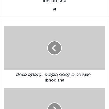
ibn-odisha
Website
ଚୀନରେ ଭୂମିକମ୍ପ: ଭାଙ୍ଗିଲା ଘରଦ୍ୱାର, ୧୦ ଆହତ -
Ibnodisha