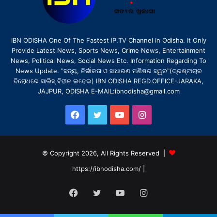
IBN ODISHA One Of The Fastest IP.TV Channel In Odisha. It Only
Provide Latest News, Sports News, Crime News, Entertainment
News, Political News, Social News Etc. Information Regarding To
News Update. "ସତ୍ୟ, ନିର୍ଭୀକତା ଓ ସାଧାରଣ ମଣିଷର ସ୍ୱର"(ଭ୍ରଷ୍ଟାଚାର
ବିରୋଧରେ ସାଲିସ୍ ବିହୀନ ଲଢେଇ) IBN ODISHA REGD.OFFICE-JARAKA,
JAJPUR, ODISHA E-MAIL:ibnodisha@gmail.com
Facebook
Twitter
YouTube
Instagram
© Copyright 2026, All Rights Reserved |
https://ibnodisha.com/
|
Facebook
Twitter
YouTube
Instagram