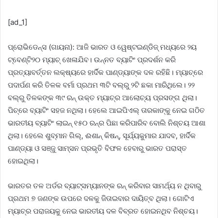
[ad_1]
ପ୍ରୋଭିଡେନ୍‌ସ (ଗାୟନା): ଆଜି ଭାରତ ଓ ୱେଷ୍ଟଇଣ୍ଡିଜ୍‌ ମଧ୍ୟରେ ୨ୟ
ଟ୍ବେଣ୍ଟି୨୦ ମ୍ୟାଚ୍‌ ଖେଳାଯିବ। ଉନ୍ନତ ବ୍ୟାଟିଂ ପ୍ରଦର୍ଶନ କରି
ପ୍ରତ୍ୟାବର୍ତ୍ତନ ଲକ୍ଷ୍ୟରେ ହାର୍ଦିକ ପାଣ୍ଡ୍ୟାଙ୍କ ଦଳ ରହିଛି। ମ୍ୟାଚ୍‌ରେ
ପଦାର୍ପଣ କରି ତିଳକ ବର୍ମା ପ୍ରଥମ ୩ଟି ବଲ୍‌ରୁ ୨ଟି ଛକା ମାରିଥିଲେ। ୨୨
ବଲ୍‌ରୁ ତିଳକଙ୍କ ୩୯ ରନ୍‌ ଉକ୍ତ ମ୍ୟାଚ୍‌ର ଆଲୋଚ୍ୟ ପ୍ରସଙ୍ଗ ଥିଲା।
ପିଚ୍‌ରେ ବ୍ୟାଟିଂ ସହଜ ନଥିଲା। ହେଲେ ଆଇପିଏଲ୍‌ ତାରକାଙ୍କୁ ନେଇ ଗଠିତ
ଭାରତୀୟ ବ୍ୟାଟିଂ ଲାଇନ୍‌ ୧୫୦ ରନ୍‌ର ପିଛା କରିପାରିବ ବୋଲି ନିଶ୍ଚୟ ଆଶା
ଥିଲା। ହେଲେ ଶୁବ୍‌ମାନ ଗିଲ୍‌, ଈଶାନ୍ କିଷନ୍, ସୂର୍ଯ୍ୟକୁମାର ଯାଦବ, ହାର୍ଦିକ
ପାଣ୍ଡ୍ୟା ଓ ସଞ୍ଜୁ ସାମ୍‌ସନ ପ୍ରଭୃତି ବିଫଳ ହେବାରୁ ଭାରତ ପରାସ୍ତ
ହୋଇଥିଲା।
ଭାରତର ତଳ ଅର୍ଡର ବ୍ୟାଟ୍‌ସମ୍ୟାନଙ୍କ ରନ୍ କରିବାର ସାମର୍ଥ୍ୟ ନ ଥିବାରୁ
ପ୍ରଥମ ୭ ଜଣଙ୍କ ଉପରେ ଦଳକୁ ଜିତାଇବାର ଦାୟିତ୍ବ ଥିଲା। ଗୋଟିଏ
ମ୍ୟାଚ୍‌ର ପରାଜୟକୁ ନେଇ ଭାରତୀୟ ଦଳ ବିବ୍ରତ ହୋଇନଥିବ ନିଶ୍ଚୟ।