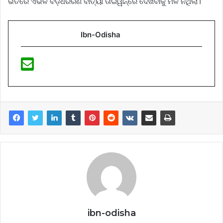
ଭିତରେ ଏଭଳି ବଡ଼ଧରରଣ ବାତ୍ୟା ତାଇୱାନ୍ରେ ଦେଖିବାକୁ ମିଳି ନଥିଲା।
Ibn-Odisha
ibn-odisha