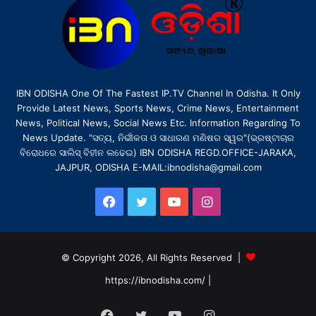
IBN ODISHA One Of The Fastest IP.TV Channel In Odisha. It Only
Provide Latest News, Sports News, Crime News, Entertainment
News, Political News, Social News Etc. Information Regarding To
News Update. "ସତ୍ୟ, ନିର୍ଭୀକତା ଓ ସାଧାରଣ ମଣିଷର ସ୍ୱର"(ଭ୍ରଷ୍ଟାଚାର
ବିରୋଧରେ ସାଲିସ୍ ବିହୀନ ଲଢେଇ) IBN ODISHA REGD.OFFICE-JARAKA,
JAJPUR, ODISHA E-MAIL:ibnodisha@gmail.com
Facebook
Twitter
YouTube
Instagram
© Copyright 2026, All Rights Reserved |
https://ibnodisha.com/
|
Facebook
Twitter
YouTube
Instagram