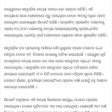
ତାଇୱାନରେ ସାମୁଦ୍ରିକ ବାତ୍ୟା ‘କଙ୍ଗ-ରେ’ ତାଣ୍ଡବ ରଚିଛି। ଏହି
ବାତ୍ୟାରେ ଜଣେ ଲୋକଙ୍କର ମୃତୁୃ ହୋଇଥିବା ବେଳେ ୨୫୦ରୁ ଅଧିକ ଆହତ
ହୋଇଥିବା ଗଣମାଧ୍ୟମ ରିପୋର୍ଟ କରିଛି। ସମ୍ଭାବିତ ପ୍ରଭାବିତ ଅଞ୍ଚଳରୁ
ପ୍ରାୟ ୧୦,୦୦୦ ଲୋକଙ୍କୁ ବାତ୍ୟା ଆଶ୍ରୟସ୍ଥଳୀକୁ ସ୍ଥାନାନ୍ତରିତ
କରାଯାଇଥିଲା, ଯେଉଁଥି ପାଇଁ ଲୋକଙ୍କର ବ୍ୟାପକ ଜୀବନ ସୁରକ୍ଷିତ ରହିଛି।
ସାମୁଦ୍ରିକ ଝଡ ପ୍ରଭାବକୁ ଆଖିରେ ରଖି ଗୁରୁବାର ଟ୍ରେନ ଚଳାଚଳ ବନ୍ଦ
ରହିଥିବା ବେଳେ ୨୯୮ ବିମାନର ଉଡାଣକୁ ବାତିଲ କରାଯାଇଛି । ତାଇୱାନ ପୂର୍ବ
ଉପକୂଳରେ ବାତ୍ୟା କଙ୍ଗ-ରେ ମାଡ଼ ହୋଇ ତାଇତୁଙ୍ଗ ପ୍ରାନ୍ତ ଆଡକୁ
ଆଗେଇଥିଲା । ସାମୁଦ୍ରିକ ଝଡ ତାଇତୁଙ୍ଗ ପ୍ରାନ୍ତ ଅତିକ୍ରମ କରିବା
ସମୟରେ ଘଣ୍ଟାପ୍ରତି ୧୮୦ କିମି ବେଗରେ ପବନ ବହିଥିବା ସୂଚନା ମିଳିଛି।
ସେପଟେ ୟିଲାନ, ହୁଆଲିୟମ କାଉଣ୍ଟିଂରେ ପ୍ରବଳ ବର୍ଷା ଯୋଗୁଁ ବହୁ ଅଞ୍ଚଳ
ଜଳମଗ୍ନ ହୋଇପଡିଛି ।
ରିପୋର୍ଟ ଅନୁସାରେ ଏହି ବାତ୍ୟା ସିଧାସଳଖ ତାଇୱାନ୍ ଉପରେ ପ୍ରଭାବ
ପକାଇଥିଲା। ଦେଶର ପୂର୍ବତଟରେ ଏହା ମାଡ଼ ହୋଇଥିଲା। ପାଖାପାଖି ୩୦ ବର୍ଷ