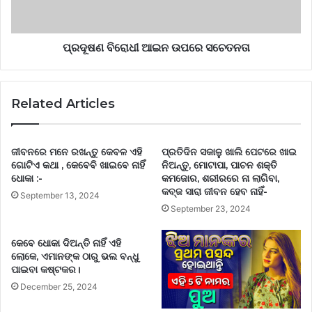
ପ୍ରଦୂଷଣ ବିରୋଧୀ ଆଇନ ଉପରେ ସଚେତନତା
Related Articles
ଜୀବନରେ ମନେ ରଖନ୍ତୁ କେବଳ ଏହି
ପ୍ରତିଦିନ ସକାଳୁ ଖାଲି ପେଟରେ ଖାଇ
ଗୋଟିଏ କଥା , କେବେବି ଖାଇବେ ନାହିଁ
ନିଅନ୍ତୁ, ମୋଟାପା, ପାଚନ ଶକ୍ତି
ଧୋକା :-
କମଜୋର, ଶରୀରରେ ନା ଲାଗିବା,
କବ୍ଜ ସାରା ଜୀବନ ହେବ ନାହିଁ-
September 13, 2024
September 23, 2024
କେବେ ଧୋକା ଦିଅନ୍ତି ନାହିଁ ଏହି
ଲୋକେ, ଏମାନଙ୍କ ଠାରୁ ଭଲ ବନ୍ଧୁ
ପାଇବା କଷ୍ଟକର।
December 25, 2024