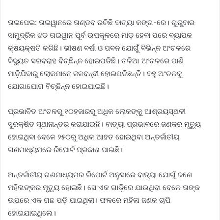
ତାଇପେଇ: ତାଇୱାନରେ ତାଣ୍ଡବ ରଚିଛି ବାତ୍ୟା କଙ୍ଗ-ରେ। ଗୁରୁବାର
ସାମୁଦ୍ରିକ ଝଡ ତାଇୱାନ ପୂର୍ବ ଉପକୂଳରେ ମାଡ଼ ହେବା ପରେ ବ୍ୟାପକ
କ୍ଷୟକ୍ଷତି କରିଛି। ଭୀଷଣ ବର୍ଷା ଓ ପବନ ଯୋଗୁଁ ବିଭିନ୍ନ ଅଂଚଳରେ
ବିଦ୍ୟୁତ ସରବରାହ ବିଚ୍ଛିନ୍ନ ହୋଇପଡିଛି। ତଳିଆ ଅଂଚଳରେ ପାଣି
ମାଡ଼ିଯିବାରୁ ଲୋକମାନେ ଜଳବନ୍ଦୀ ହୋଇପଡିଛନ୍ତି। ବହୁ ଅଂଚଳକୁ
ଯୋଗାଯୋଗ ବିଚ୍ଛିନ୍ନ ହୋଇଯାଇଛି।
ପ୍ରଭାବିତ ଅଂଚଳରୁ ୧୦ହଜାରରୁ ଅଧିକ ଲୋକଙ୍କୁ ଆଶ୍ରୟସ୍ଥଳୀ
ସୁରକ୍ଷିତ ସ୍ଥାନାନ୍ତର କରାଯାଇଛି। ବାତ୍ୟା ପ୍ରଭାବରେ ଜଣକର ମୃତ୍ୟୁ
ହୋଇଥିବା ବେଳେ ୨୫୦ରୁ ଅଧିକ ଆହତ ହୋଇଥିବା ଅନ୍ତର୍ଜାତୀୟ
ଗଣମାଧ୍ୟମରେ ରିପୋର୍ଟ ପ୍ରକାଶ ପାଇଛି।
ଅନ୍ତର୍ଜାତୀୟ ଗଣମାଧ୍ୟମର ରିପୋର୍ଟ ଅନୁସାରେ ବାତ୍ୟା ଯୋଗୁଁ ଜଣେ
ମହିଳାଙ୍କର ମୃତ୍ୟୁ ହୋଇଛି। ସେ ଏକ ଗାଡ଼ିରେ ଯାଉଥିବା ବେଳେ ତାଙ୍କ
ଉପରେ ଏକ ଗଛ ପଡ଼ି ଯାଇଥିଲା। ଫଳରେ ମହିଳା ଜଣକ ଚାପି
ହୋଇଯାଇଥିଲେ।