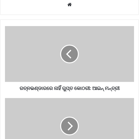
Website
ରତ୍ନଭଣ୍ଡାରରେ ନାହିଁ ଗୁପ୍ତ କୋଠରୀ: ଆଇନ୍‌ ମନ୍ତ୍ରୀ