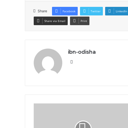
Share
Facebook
Twitter
LinkedIn
Share via Email
Print
ibn-odisha
Website