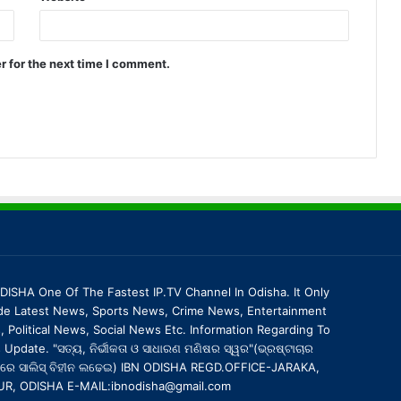
r for the next time I comment.
DISHA One Of The Fastest IP.TV Channel In Odisha. It Only
de Latest News, Sports News, Crime News, Entertainment
 Political News, Social News Etc. Information Regarding To
Update. "ସତ୍ୟ, ନିର୍ଭୀକତା ଓ ସାଧାରଣ ମଣିଷର ସ୍ୱର"(ଭ୍ରଷ୍ଟାଚାର
ରେ ସାଲିସ୍ ବିହୀନ ଲଢେଇ) IBN ODISHA REGD.OFFICE-JARAKA,
UR, ODISHA E-MAIL:ibnodisha@gmail.com