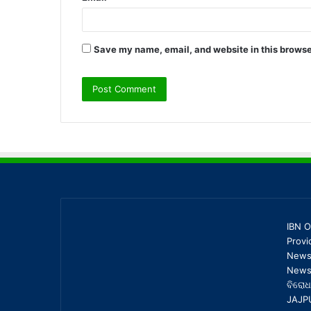
Save my name, email, and website in this browse
IBN O
Provi
News,
News 
ବିରୋଧ
JAJP