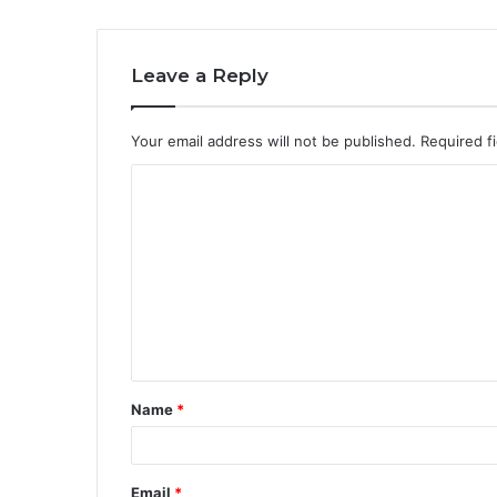
Leave a Reply
Your email address will not be published.
Required f
C
o
m
m
e
n
t
Name
*
*
Email
*