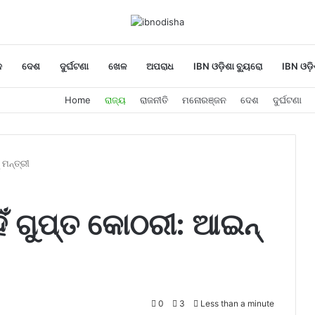
ନ
ଦେଶ
ଦୁର୍ଘଟଣା
ଖେଳ
ଅପରାଧ
IBN ଓଡ଼ିଶା ବ୍ୟୁରୋ
IBN ଓଡ଼ି
Home
ରାଜ୍ୟ
ରାଜନୀତି
ମନୋରଞ୍ଜନ
ଦେଶ
ଦୁର୍ଘଟଣା
ମନ୍ତ୍ରୀ
ଁ ଗୁପ୍ତ କୋଠରୀ: ଆଇନ୍‌
0
3
Less than a minute