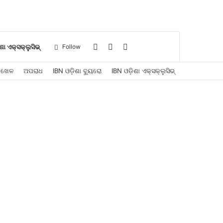
Log
Sidebar
Search
ଶା ଏକ୍ସକ୍ଲୁସିଭ୍
Follow
ଖେଳ
ଅପରାଧ
IBN ଓଡ଼ିଶା ବ୍ୟୁରୋ
IBN ଓଡ଼ିଶା ଏକ୍ସକ୍ଲୁସିଭ୍
In
for