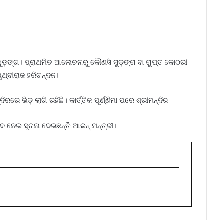
ା ସୁଡ଼ଙ୍ଗ। ପ୍ରାଥମିତ ଆଲୋଚନାରୁ କୌଣସି ସୁଡ଼ଙ୍ଗ ବା ଗୁପ୍ତ କୋଠରୀ
ପୃଥ୍ବୀରାଜ ହରିଚନ୍ଦନ।
୍ଦିରରେ ଭିଡ଼ ଲାଗି ରହିଛି। କାର୍ତ୍ତିକ ପୂର୍ଣ୍ଣିମା ପରେ ଶ୍ରୀମନ୍ଦିର
ବ ନେଇ ସୂଚନା ଦେଇଛନ୍ତି ଆଇନ୍‌ ମନ୍ତ୍ରୀ।