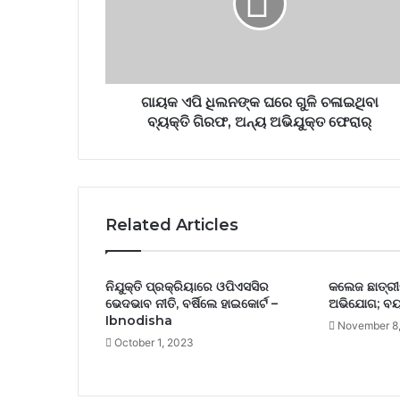
ଗାୟକ ଏପି ଧିଲନଙ୍କ ଘରେ ଗୁଳି ଚଳାଇଥିବା
ବ୍ୟକ୍ତି ଗିରଫ, ଅନ୍ୟ ଅଭିଯୁକ୍ତ ଫେରାର୍
Related Articles
ନିଯୁକ୍ତି ପ୍ରକ୍ରିୟାରେ ଓପିଏସସିର
କଲେଜ ଛାତ୍ରୀଙ
ଭେଦଭାବ ନୀତି, ବର୍ଷିଲେ ହାଇକୋର୍ଟ –
ଅଭିଯୋଗ; ବୟ
Ibnodisha
November 8
October 1, 2023