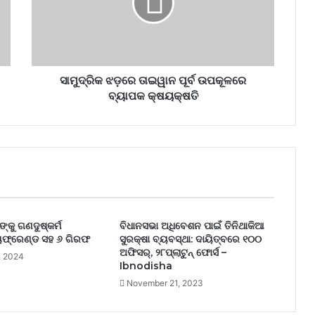
ସାମୁଦ୍ରିକ ଝଡ଼ରେ ତାଇୱାନ ପୂର୍ବ ଉପକୂଳରେ
ବ୍ୟାପକ କ୍ଷୟକ୍ଷତି
୍କୁ ଗଣଦୁଷ୍କର୍ମ
ବିଧାନସଭା ଅଧିବେଶନ ପାଇଁ ତିନିଥାକିଆ
ଫ୍ରେଣ୍ଡ ସହ ୬ ଗିରଫ
ସୁରକ୍ଷା ବ୍ୟବସ୍ଥା: ଦାୟିତ୍ବରେ ୧୦୦
ଅଫିସର୍‌, ୨୮ପ୍ଲାଟୁନ୍‌ ଫୋର୍ସ –
, 2024
Ibnodisha
November 21, 2023