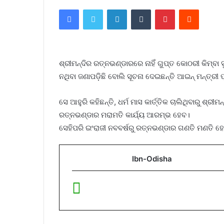
Facebook
Twitter
LinkedIn
Tumblr
Pinterest
Reddit
ଶ୍ରୀମନ୍ଦିର ରତ୍ନଭଣ୍ଡାରରେ ନାହିଁ ଗୁପ୍ତ କୋଠରୀ କିମ୍ବ
ନଥିବା ଜଣାପଡ଼ିଛି ବୋଲି ସୂଚନା ଦେଇଛନ୍ତି ଆଇନ୍‌ ମନ୍ତ୍ରୀ 
ସେ ଆହୁରି କହିଛନ୍ତି, ଧର୍ମ ମାସ କାର୍ତ୍ତିକ ଚାଲିଥିବାରୁ ଶ୍ରୀମନ
ରତ୍ନଭଣ୍ଡାର ମରାମତି କାର୍ଯ୍ୟ ଆରମ୍ଭ ହେବ।
ସେହିପରି ଇଂରାଜୀ ନବବର୍ଷରୁ ରତ୍ନଭଣ୍ଡାର ଗଣତି ମଣତି ହେ
Ibn-Odisha