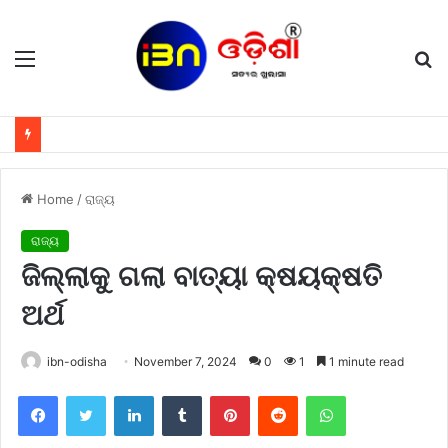
Menu
S
fo
Home
/
ରାଜ୍ୟ
ରାଜ୍ୟ
ଜିଲ୍ଲାକୁ ଗଲା ବାତ୍ୟା କ୍ଷୟକ୍ଷତି
ଅର୍ଥ
ibn-odisha
November 7, 2024
0
1
1 minute read
Facebook
Twitter
LinkedIn
Tumblr
Pinterest
Reddit
WhatsApp