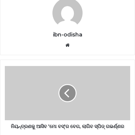
ibn-odisha
Website
ନିୟନ୍ତ୍ରଣକୁ ଆସିବ 'ମୋ ବସ୍‌'ର ବେଗ, ଲାଗିବ ସ୍ପିଡ୍‌ ଗଭର୍ଣ୍ଣର