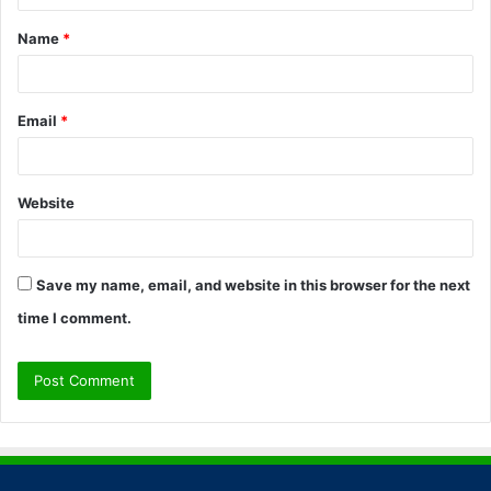
t
Name
*
*
Email
*
Website
Save my name, email, and website in this browser for the next
time I comment.