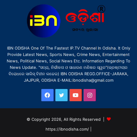
IBN ODISHA One Of The Fastest IP.TV Channel In Odisha. It Only
Provide Latest News, Sports News, Crime News, Entertainment
News, Political News, Social News Etc. Information Regarding To
News Update. "ସତ୍ୟ, ନିର୍ଭୀକତା ଓ ସାଧାରଣ ମଣିଷର ସ୍ୱର"(ଭ୍ରଷ୍ଟାଚାର
ବିରୋଧରେ ସାଲିସ୍ ବିହୀନ ଲଢେଇ) IBN ODISHA REGD.OFFICE-JARAKA,
JAJPUR, ODISHA E-MAIL:ibnodisha@gmail.com
Facebook
Twitter
YouTube
Instagram
© Copyright 2026, All Rights Reserved |
https://ibnodisha.com/
|