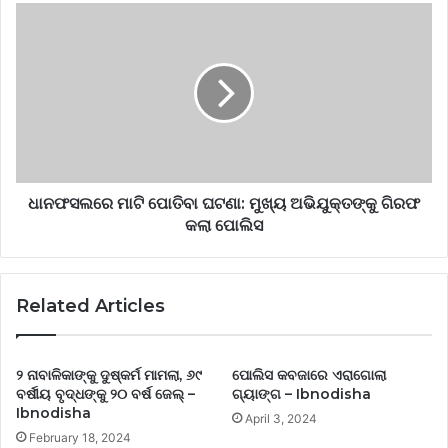
ଧାନଫସଲରେ ମାଟି ପୋତିବା ଘଟଣା: ମୁଖ୍ୟ ଅଭିଯୁକ୍ତଙ୍କୁ ଗିରଫ
କଲା ପୋଲିସ
Related Articles
୨ ନାବାଳିକାଙ୍କୁ ଦୁଷ୍କର୍ମ ମାମଲା, ୬୯
ପୋଲିସ କବଜାରେ ଏରାଗୋଲା
ବର୍ଷୀୟ ବୃଦ୍ଧଙ୍କୁ ୨୦ ବର୍ଷ ଜେଲ୍ –
ଗ୍ୟାଙ୍ଗ – Ibnodisha
Ibnodisha
April 3, 2024
February 18, 2024