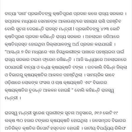
ବାତ୍ୟା ‘ଦାନା’ ପ୍ରଭାବିତଙ୍କୁ କ୍ଷତିପୂରଣ ପ୍ରଦାନ କଲେ ରାଜ୍ୟ ସରକାର ।
ସପ୍ତାହକ ମଧ୍ୟରେ ସେମାନଙ୍କ ଆକାଉଣ୍ଟରେ ସହାୟତା ରାଶି ପହଞ୍ଚିବ
ବୋଲି ସୂଚନା ଦେଇଛନ୍ତି ରାଜସ୍ବ ମନ୍ତ୍ରୀ l ପ୍ରଭାବିତଙ୍କୁ ୪୨୩ କୋଟି
କ୍ଷତିପୂରଣ ପ୍ରଦାନ କରିଛନ୍ତି ରାଜ୍ୟ ସରକାର । ଅନଲାଇନ ଜରିଆରେ
କ୍ଷତିଗ୍ରସ୍ତ ହୋଇଥିବା ଜିଲ୍ଲାପାଳଙ୍କୁ ଅର୍ଥ ପ୍ରଦାନ କରାଯାଇଛି ।
“ଆସନ୍ତା ୭ ଦିନ ମଧ୍ୟରେ ଏହା ହିତାଧିକାରୀଙ୍କ ପାଖରେ ପହଞ୍ଚାଇବା ପାଇଁ
ରାଜ୍ୟ ସରକାର ଟାଇମ ଫ୍ରେମ ରଖିଛନ୍ତି । ଆଜି ସନ୍ଧ୍ୟାରେ ଅନଲାଇନରେ
ପଠାଯାଇଛି ବାତ୍ୟା ଓ ବନ୍ୟା କ୍ଷୟକ୍ଷତି ଟଙ୍କା । ଗତକାଲି ବିଭିନ୍ନ ଜିଲ୍ଲା
ଓ ବିଭାଗରୁ କ୍ଷୟକ୍ଷତିର ଆକଳନ ପହଞ୍ଚିଥିଲା । ସାମଗ୍ରିକ ଭାବେ
ଓଡି଼ଶାରେ ଲୋକଙ୍କ ଫସଲ ଓ ଚାଷ କ୍ଷୟକ୍ଷତି ଏବଂ ବିଭାଗର
କ୍ଷୟକ୍ଷତିର ଚୂଡାନ୍ତ ଆକଳନ ହୋଇଛି ” ବୋଲି କହିଛନ୍ତି ରାଜସ୍ୱ
ମନ୍ତ୍ରୀ ।
ରାଜସ୍ୱ ମନ୍ତ୍ରୀ ସୁରେଶ ପୂଜାରୀଙ୍କ ସୂଚନା ଅନୁସାରେ, ୬୧୬ କୋଟି ୧୯
ଲକ୍ଷ ୩୦ ହଜାର ଟଙ୍କାର କ୍ଷୟକ୍ଷତି ହୋଇଥିଲା । ଜଳସମ୍ପଦ ବିଭାଗର
ଅତିରିକ୍ତ କ୍ଷତିର ରିପୋର୍ଟ ହସ୍ତଗତ ହୋଇଛି । ଜାତୀୟ ବିପର୍ଯ୍ୟୟ ରିଲିଫ