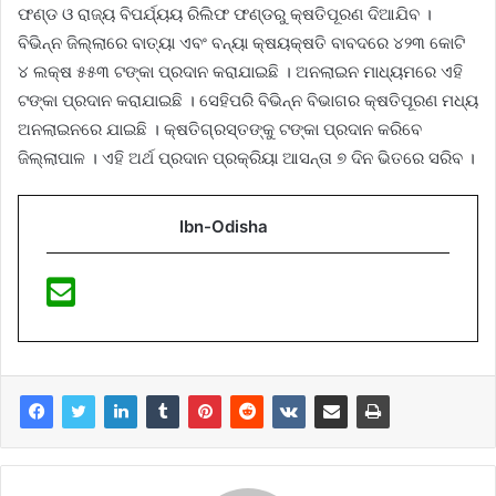
ଫଣ୍ଡ ଓ ରାଜ୍ୟ ବିପର୍ଯ୍ୟୟ ରିଲିଫ ଫଣ୍ଡରୁ କ୍ଷତିପୂରଣ ଦିଆଯିବ ।
ବିଭିନ୍ନ ଜିଲ୍ଲାରେ ବାତ୍ୟା ଏବଂ ବନ୍ୟା କ୍ଷୟକ୍ଷତି ବାବଦରେ ୪୨୩ କୋଟି
୪ ଲକ୍ଷ ୫୫୩ ଟଙ୍କା ପ୍ରଦାନ କରାଯାଇଛି । ଅନଲାଇନ ମାଧ୍ୟମରେ ଏହି
ଟଙ୍କା ପ୍ରଦାନ କରାଯାଇଛି । ସେହିପରି ବିଭିନ୍ନ ବିଭାଗର କ୍ଷତିପୂରଣ ମଧ୍ୟ
ଅନଲାଇନରେ ଯାଇଛି । କ୍ଷତିଗ୍ରସ୍ତଙ୍କୁ ଟଙ୍କା ପ୍ରଦାନ କରିବେ
ଜିଲ୍ଲାପାଳ । ଏହି ଅର୍ଥ ପ୍ରଦାନ ପ୍ରକ୍ରିୟା ଆସନ୍ତା ୭ ଦିନ ଭିତରେ ସରିବ ।
Ibn-Odisha