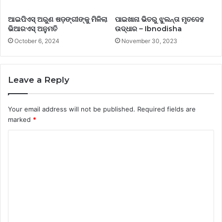
ଆଇପିଏସ୍ ଅରୁଣ ଷଡ଼ଙ୍ଗୀଙ୍କୁ ମିଳିଲା
ପାଇଖାନା ଭିତରୁ ଝୁଲନ୍ତା ମୃତଦେହ
ଭିଆରଏସ୍ ଅନୁମତି
ଉଦ୍ଧାର – Ibnodisha
October 6, 2024
November 30, 2023
Leave a Reply
Your email address will not be published.
Required fields are
marked
*
C
o
m
m
e
n