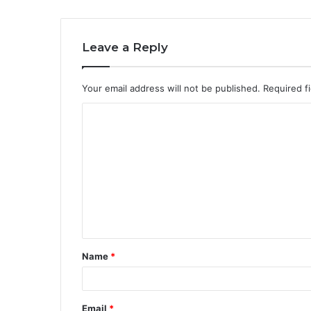
Leave a Reply
Your email address will not be published.
Required f
C
o
m
m
e
n
t
Name
*
*
Email
*