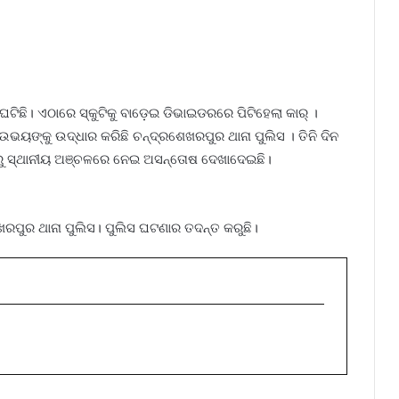
ଘଟିଛି। ଏଠାରେ ସ୍କୁଟିକୁ ବାଡ଼େଇ ଡିଭାଇଡରରେ ପିଟିହେଲା କାର୍ ।
ଭୟଙ୍କୁ ଉଦ୍ଧାର କରିଛି ଚନ୍ଦ୍ରଶେଖରପୁର ଥାନା ପୁଲିସ । ତିନି ଦିନ
ାରୁ ସ୍ଥାନୀୟ ଅଞ୍ଚଳରେ ନେଇ ଅସନ୍ତୋଷ ଦେଖାଦେଇଛି।
ପୁର ଥାନା ପୁଲିସ। ପୁଲିସ ଘଟଣାର ତଦନ୍ତ କରୁଛି।