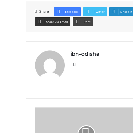
Share
Facebook
Twitter
LinkedIn
Share via Email
Print
ibn-odisha
Website