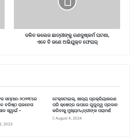
ଦଳିତ କଲେଜ ଛାତ୍ରୀଙ୍କୁ ଗଣଦୁଷ୍କର୍ମ ଘଟଣା,
ଏବେ ବି ଜଣେ ଅଭିଯୁକ୍ତ ଫେରାର୍‌
ଅଟଳ ସମ୍ମାନ-୨୦୨୩’ରେ
ଟେକ୍ସଟାଇଲ୍, ଖାଦ୍ୟ ପ୍ରକ୍ରିୟାକରଣ
ବେ ବରିଷ୍ଠ ରାଜନେତା
ପରି କ୍ଷେତ୍ର ଉପରେ ଗୁରୁତ୍ୱ ପ୍ରଦାନ
ାଦ ସ୍ୱାଇଁ –
କରିବାକୁ ମୁଖ୍ୟମନ୍ତ୍ରୀଙ୍କ ପରାମର୍ଶ
August 4, 2024
2, 2023