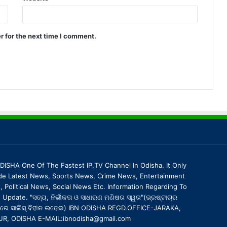
r for the next time I comment.
DISHA One Of The Fastest IP.TV Channel In Odisha. It Only
de Latest News, Sports News, Crime News, Entertainment
 Political News, Social News Etc. Information Regarding To
Update. "ସତ୍ୟ, ନିର୍ଭୀକତା ଓ ସାଧାରଣ ମଣିଷର ସ୍ୱର"(ଭ୍ରଷ୍ଟାଚାର
ରେ ସାଲିସ୍ ବିହୀନ ଲଢେଇ) IBN ODISHA REGD.OFFICE-JARAKA,
UR, ODISHA E-MAIL:ibnodisha@gmail.com