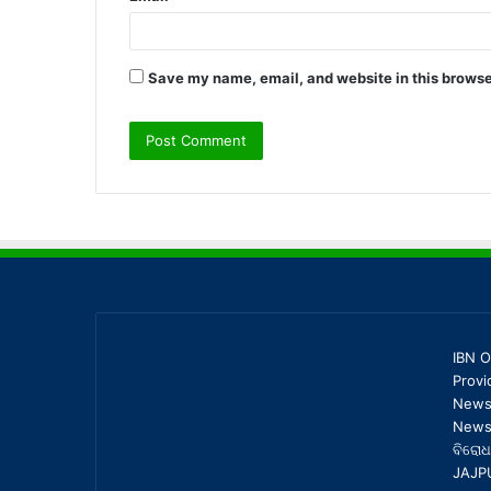
Save my name, email, and website in this browse
IBN O
Provi
News,
News 
ବିରୋଧ
JAJP