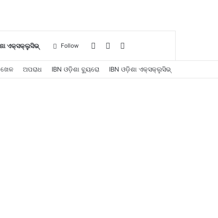
Log
Sidebar
Search
ଶା ଏକ୍ସକ୍ଲୁସିଭ୍
Follow
ଖେଳ
ଅପରାଧ
IBN ଓଡ଼ିଶା ବ୍ୟୁରୋ
IBN ଓଡ଼ିଶା ଏକ୍ସକ୍ଲୁସିଭ୍
In
for