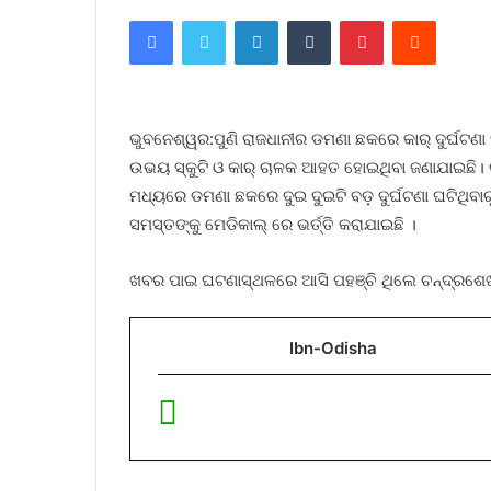
Facebook
Twitter
LinkedIn
Tumblr
Pinterest
Reddit
ଭୁ
ବନେଶ୍ୱର:ପୁଣି ରାଜଧାନୀର ଡମଣା ଛକରେ କାର୍ ଦୁର୍ଘଟଣା 
ଉଭୟ ସ୍କୁଟି ଓ କାର୍ ଚାଳକ ଆହତ ହୋଇଥିବା ଜଣାଯାଇଛି। ଉ
ମଧ୍ୟରେ ଡମଣା ଛକରେ ଦୁଇ ଦୁଇଟି ବଡ଼ ଦୁର୍ଘଟଣା ଘଟିଥିବ
ସମସ୍ତଙ୍କୁ ମେଡିକାଲ୍ ରେ ଭର୍ତ୍ତି କରାଯାଇଛି ।
ଖବର ପାଇ ଘଟଣାସ୍ଥଳରେ ଆସି ପହଞ୍ଚି ଥିଲେ ଚନ୍ଦ୍ରଶେଖର
Ibn-Odisha