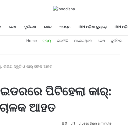
ନ
ଦେଶ
ଦୁର୍ଘଟଣା
ଖେଳ
ଅପରାଧ
IBN ଓଡ଼ିଶା ବ୍ୟୁରୋ
IBN ଓଡ଼ି
Home
ରାଜ୍ୟ
ରାଜନୀତି
ମନୋରଞ୍ଜନ
ଦେଶ
ଦୁର୍ଘଟଣା
ର୍: ଉଭୟ ସ୍କୁଟି ଓ କାର୍ ଚାଳକ ଆହତ
ଭାଇଡରରେ ପିଟିହେଲା କାର୍:
୍ ଚାଳକ ଆହତ
0
1
Less than a minute