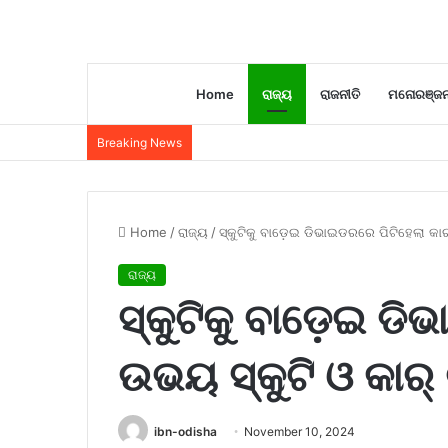
Home
ରାଜ୍ୟ
ରାଜନୀତି
ମନୋରଞ୍ଜ
Breaking News
Home
/
ରାଜ୍ୟ
/
ସ୍କୁଟିକୁ ବାଡ଼େଇ ଡିଭାଇଡରରେ ପିଟିହେଲା କା
ରାଜ୍ୟ
ସ୍କୁଟିକୁ ବାଡ଼େଇ ଡି
ଉଭୟ ସ୍କୁଟି ଓ କାର
ibn-odisha
November 10, 2024