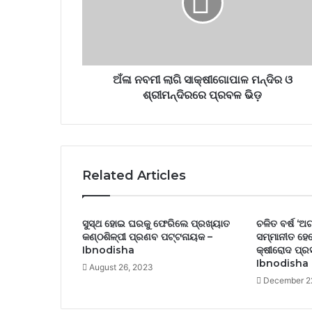
ଅଁଳା ନବମୀ ଲାଗି ସାକ୍ଷୀଗୋପାଳ ମନ୍ଦିର ଓ
ଶ୍ରୀମନ୍ଦିରରେ ପ୍ରବଳ ଭିଡ଼
Related Articles
ସୁସ୍ଥ ହୋଇ ଘରକୁ ଫେରିଲେ ପ୍ରଖ୍ୟାତ
ଚଳିତ ବର୍ଷ ‘
କଣ୍ଠଶିଳ୍ପୀ ପ୍ରଣବ ପଟ୍ଟନାୟକ –
ସମ୍ମାନୀତ ହେ
Ibnodisha
କ୍ଷୀରୋଦ ପ୍ରସ
Ibnodisha
August 26, 2023
December 2