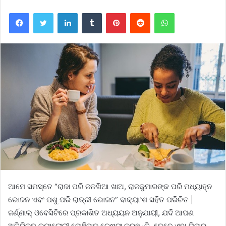
Facebook
Twitter
LinkedIn
Tumblr
Pinterest
Reddit
WhatsApp
ଆମେ ସମସ୍ତେ “ରାଜା ପରି ଜଳଖିଆ ଖାଅ, ରାଜକୁମାରଙ୍କ ପରି ମଧ୍ୟାହ୍ନ
ଭୋଜନ ଏବଂ ପଶୁ ପରି ରାତ୍ରୀ ଭୋଜନ” ବାକ୍ୟାଂଶ ସହିତ ପରିଚିତ |
ଜର୍ଣ୍ଣାଲ୍ ଓବେସିଟିରେ ପ୍ରକାଶିତ ଅଧ୍ୟୟନ ଅନୁଯାୟୀ, ଯଦି ଆପଣ
ଅତିରିକ୍ତ କ୍ୟାଲୋରୀ ବୋହିବାକୁ ଚେଷ୍ଟା କରୁଛନ୍ତି, ତେବେ ଏହା ଯିବାର