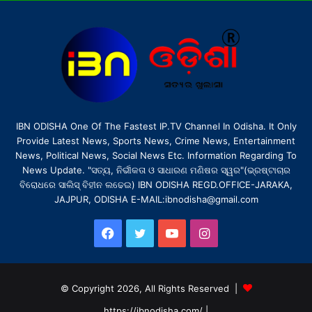
IBN ODISHA One Of The Fastest IP.TV Channel In Odisha. It Only
Provide Latest News, Sports News, Crime News, Entertainment
News, Political News, Social News Etc. Information Regarding To
News Update. "ସତ୍ୟ, ନିର୍ଭୀକତା ଓ ସାଧାରଣ ମଣିଷର ସ୍ୱର"(ଭ୍ରଷ୍ଟାଚାର
ବିରୋଧରେ ସାଲିସ୍ ବିହୀନ ଲଢେଇ) IBN ODISHA REGD.OFFICE-JARAKA,
JAJPUR, ODISHA E-MAIL:ibnodisha@gmail.com
Facebook
Twitter
YouTube
Instagram
© Copyright 2026, All Rights Reserved |
https://ibnodisha.com/
|