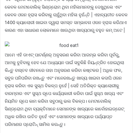
କେବଳ ମେଟାବୋଲିକ୍ ସିଣ୍ଡ୍ରୋମ ଥିବା ମହିଳାମାନଙ୍କୁ ଦେଖୁଥିଲେ ଏବଂ
କେବଳ ଓଜନ ହ୍ରାସ କରିବାକୁ ଚାହୁଁଥିବା ମହିଳା ନୁହଁନ୍ତି | ଏହାବ୍ୟତୀତ କେବଳ
1400 କ୍ୟାଲୋରୀ ଖାଇବା ଦ୍ୱାରା ସମସ୍ତ ସମ୍ଭାବନା ଓଜନ ହ୍ରାସ କରିଥାଏ
କାରଣ ଏହା ସାଧାରଣ ଲୋକମାନେ ଖାଉଥିବା ଖାଦ୍ୟଠାରୁ ବହୁତ କମ୍ ଅଟେ |
ଆମେ ଏହି ଡାଏଟ୍ ପାଟର୍ଣ୍ଣର୍ ଅନୁସରଣ କରିବା ଆରମ୍ଭ କରିବା ପୂର୍ବରୁ,
ଆମକୁ ବୁଝିବାକୁ ହେବ ଯେ ଅଧ୍ୟୟନ ପାଇଁ ସବୁକିଛି ନିୟନ୍ତ୍ରିତ ହୋଇଥିଲା
କିନ୍ତୁ ବାସ୍ତବ ଜୀବନରେ ତାହା ଅନୁସରଣ କରିବା କଷ୍ଟକର | ଅଧିକ ଫଳ,
ସବୁଜ ପନିପରିବା ରଖନ୍ତୁ ଏବଂ ମନେରଖନ୍ତୁ ଖାଦ୍ୟ ଖାଇବା କଦାପି ଓଜନ
ହ୍ରାସ କରିବା ଏକ ସୁସ୍ଥ ବିକଳ୍ପ ନୁହେଁ | ସେହି ଅତିରିକ୍ତ କ୍ୟାଲୋରୀକୁ
ବାରମ୍ବାର ଏବଂ ସୁସ୍ଥ ରୂପେ କାର୍ଯ୍ୟକାରୀ କରିବା ପାଇଁ ସୁସ୍ଥ ଖାଦ୍ୟ ଏବଂ
ନିୟମିତ ରୂପେ କାମ କରିବା ସବୁଠାରୁ ଭଲ ବିକଳ୍ପ। ମେଟାବୋଲିକ୍
ସିଣ୍ଡ୍ରୋମ ଥିବା ବ୍ୟକ୍ତିମାନେ ସେମାନଙ୍କ ଖାଦ୍ୟରେ କାର୍ବୋହାଇଡ୍ରେଟ୍
ଅଧିକ ରଖିବା ଉଚିତ ନୁହେଁ ଏବଂ ସେମାନଙ୍କ ଖାଦ୍ୟରେ ପର୍ଯ୍ୟାପ୍ତ
ପରିମାଣର ପ୍ରୋଟିନ୍ ସାମିଲ କରନ୍ତୁ।