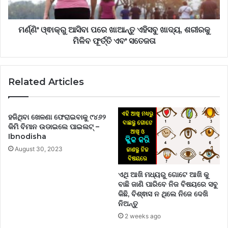
ମର୍ଣ୍ଣିଂ ଓ୍ଵାକ୍‌ରୁ ଆସିବା ପରେ ଖାଆନ୍ତୁ ଏହିସବୁ ଖାଦ୍ୟ, ଶରୀରକୁ
ମିଳିବ ଫୂର୍ତ୍ତି ଏବଂ ସତେଜତା
Related Articles
ହଜିଥିବା ଖେଳଣା ଫେରାଇବାକୁ ୯୪୬୨
କିମି ବିମାନ ଉଡାଇଲେ ପାଇଲଟ୍‌ –
Ibnodisha
August 30, 2023
ଏଥି ଆଖି ମଧ୍ୟରୁ ଗୋଟେ ଆଖି କୁ
ବାଛି ଜାଣି ପାରିବେ ନିଜ ବିଷୟରେ ସବୁ
କିଛି, ବିଶ୍ଵାସ ନ ଥିଲେ ନିଜେ ଦେଖି
ନିଅନ୍ତୁ
2 weeks ago