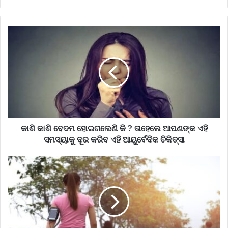
କାଶି କାଶି ବେଦମ ହୋଇଗଲେଣି କି ? ତାହେଲେ ଆପଣଙ୍କ ଏହି
ସମସ୍ୟାକୁ ଦୂର କରିବ ଏହି ଆୟୁର୍ବେଦିକ ଚିକିତ୍ସା