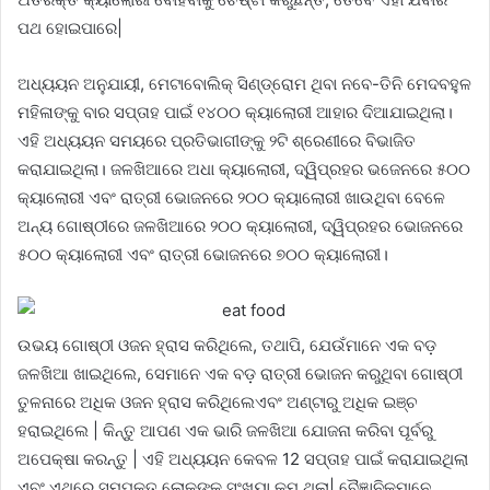
ପଥ ହୋଇପାରେ|
ଅଧ୍ୟୟନ ଅନୁଯାୟୀ, ମେଟାବୋଲିକ୍ ସିଣ୍ଡ୍ରୋମ ଥିବା ନବେ-ତିନି ମେଦବହୁଳ
ମହିଳାଙ୍କୁ ବାର ସପ୍ତାହ ପାଇଁ ୧୪୦୦ କ୍ୟାଲୋରୀ ଆହାର ଦିଆଯାଇଥିଲା।
ଏହି ଅଧ୍ୟୟନ ସମୟରେ ପ୍ରତିଭାଗୀଙ୍କୁ ୨ଟି ଶ୍ରେଣୀରେ ବିଭାଜିତ
କରାଯାଇଥିଲା। ଜଳଖିଆରେ ଅଧା କ୍ୟାଲୋରୀ, ଦ୍ୱିପ୍ରହର ଭଜେନରେ ୫୦୦
କ୍ୟାଲୋରୀ ଏବଂ ରାତ୍ରୀ ଭୋଜନରେ ୨୦୦ କ୍ୟାଲୋରୀ ଖାଉଥିବା ବେଳେ
ଅନ୍ୟ ଗୋଷ୍ଠୀରେ ଜଳଖିଆରେ ୨୦୦ କ୍ୟାଲୋରୀ, ଦ୍ୱିପ୍ରହର ଭୋଜନରେ
୫୦୦ କ୍ୟାଲୋରୀ ଏବଂ ରାତ୍ରୀ ଭୋଜନରେ ୭୦୦ କ୍ୟାଲୋରୀ।
ଉଭୟ ଗୋଷ୍ଠୀ ଓଜନ ହ୍ରାସ କରିଥିଲେ, ତଥାପି, ଯେଉଁମାନେ ଏକ ବଡ଼
ଜଳଖିଆ ଖାଇଥିଲେ, ସେମାନେ ଏକ ବଡ଼ ରାତ୍ରୀ ଭୋଜନ କରୁଥିବା ଗୋଷ୍ଠୀ
ତୁଳନାରେ ଅଧିକ ଓଜନ ହ୍ରାସ କରିଥିଲେଏବଂ ଅଣ୍ଟାରୁ ଅଧିକ ଇଞ୍ଚ
ହରାଇଥିଲେ | କିନ୍ତୁ ଆପଣ ଏକ ଭାରି ଜଳଖିଆ ଯୋଜନା କରିବା ପୂର୍ବରୁ
ଅପେକ୍ଷା କରନ୍ତୁ | ଏହି ଅଧ୍ୟୟନ କେବଳ 12 ସପ୍ତାହ ପାଇଁ କରାଯାଇଥିଲା
ଏବଂ ଏଥିରେ ସମ୍ପୃକ୍ତ ଲୋକଙ୍କ ସଂଖ୍ୟା କମ୍ ଥିଲା| ବୈଜ୍ଞାନିକମାନେ