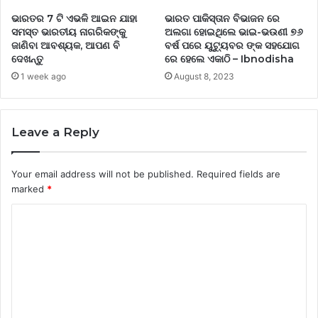
ଭାରତର 7 ଟି ଏଭଳି ଆଇନ ଯାହା
ଭାରତ ପାକିସ୍ତାନ ବିଭାଜନ ରେ
ସମସ୍ତ ଭାରତୀୟ ନାଗରିକଙ୍କୁ
ଅଲଗା ହୋଇଥିଲେ ଭାଇ-ଭଉଣୀ ୭୬
ଜାଣିବା ଆବଶ୍ୟକ, ଆପଣ ବି
ବର୍ଷ ପରେ ୟୁଟ୍ୟୁବର ଙ୍କ ସହଯୋଗ
ଦେଖନ୍ତୁ
ରେ ହେଲେ ଏକାଠି – Ibnodisha
1 week ago
August 8, 2023
Leave a Reply
Your email address will not be published.
Required fields are
marked
*
C
o
m
m
e