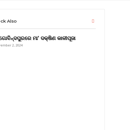
Close
ck Also
ଗୋବିନ୍ଦପୁରରେ ମା’ ଦକ୍ଷିଣ କାଳୀପୂଜା
ember 2, 2024