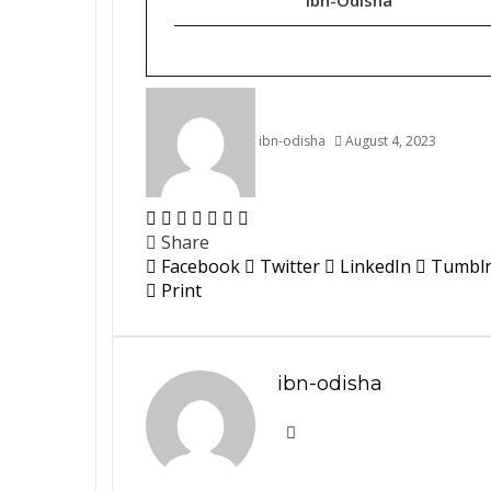
Ibn-Odisha
ibn-odisha
August 4, 2023
Facebook
Twitter
LinkedIn
Tumblr
Pinterest
Reddit
WhatsApp
Share
Facebook
Twitter
LinkedIn
Tumbl
Print
ibn-odisha
Website