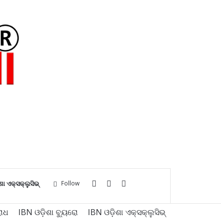
Log
Sidebar
Search
ଶା ଏକ୍ସକ୍ଲୁସିଭ୍
Follow
ାଧ
IBN ଓଡ଼ିଶା ବ୍ୟୁରୋ
IBN ଓଡ଼ିଶା ଏକ୍ସକ୍ଲୁସିଭ୍
In
for