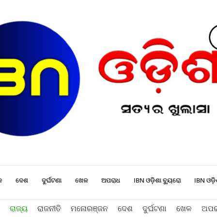
ନ
ଦେଶ
ଦୁର୍ଘଟଣା
ଖେଳ
ଅପରାଧ
IBN ଓଡ଼ିଶା ବ୍ୟୁରୋ
IBN ଓଡ଼ି
ରାଜ୍ୟ
ରାଜନୀତି
ମନୋରଞ୍ଜନ
ଦେଶ
ଦୁର୍ଘଟଣା
ଖେଳ
ଅପର