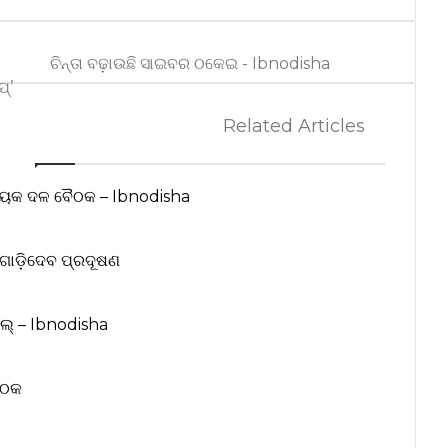
ଚିନ୍ତା ବଢ଼ାଉଛି ସାଇବର ଠକେଇ - Ibnodisha
୍’
Related Articles
ିଧାୟକ ଦଳ ବୈଠକ – Ibnodisha
ବିଗାଡ଼ିଦେବ ପ୍ରଦୂଷଣ
ିଏଲ୍ – Ibnodisha
ବୈଠକ