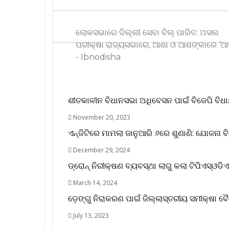
ଲୋକସଭାରେ ଦିଲ୍ଲୀ ସେବା ବିଲ୍ ପାରିତ: ଅସଲ
ପରୀକ୍ଷା ରାଜ୍ୟସଭାରେ, ଆଶା ଓ ଆଶଙ୍କାରେ ‘ଆପ
- Ibnodisha
ଶୀତକାଳୀନ ବିଧାନସଭା ଅଧିବେସନ ପାଇଁ ବିଜେପି ବ
November 20, 2023
ଏନ୍‌ଜିଟିରେ ମାମଲା ଜାନୁଆରି ୬ରେ ଶୁଣାଣି: ଯୋଜନା 
December 29, 2024
ଡ୍ରୋନ୍ ନିରୀକ୍ଷଣ ବ୍ୟବସ୍ଥା ଲାଗୁ କଲା ଟିପିଏସ୍ଓଡ
March 14, 2024
ଡ଼େଙ୍ଗୁ ନିରାକରଣ ପାଇଁ ଜିଲ୍ଲାସ୍ତରୀୟ ସମୀକ୍ଷା 
July 13, 2023