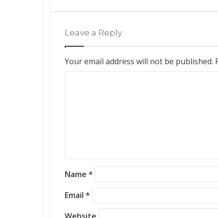
Leave a Reply
Your email address will not be published.
C
o
m
m
e
n
t
*
Name
*
Email
*
Website