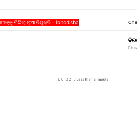
ଙ୍କୁ ମିଳିଲା ନୂଆ ନିଯୁକ୍ତି – Ibnodisha
Che
ବିର
Nov
ସୁବ୍ରତ ବାଗଚୀଙ୍କୁ
ତି – Ibnodisha
0
2
Less than a minute