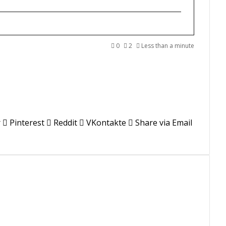
0
2
Less than a minute
r
Pinterest
Reddit
VKontakte
Share via Email