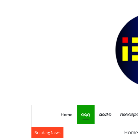
Home
ରାଜ୍ୟ
ରାଜନୀତି
ମନୋରଞ୍ଜ
Home
Breaking News