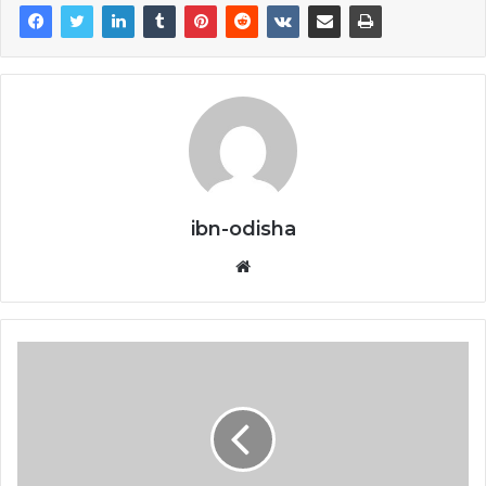
ibn-odisha
Website