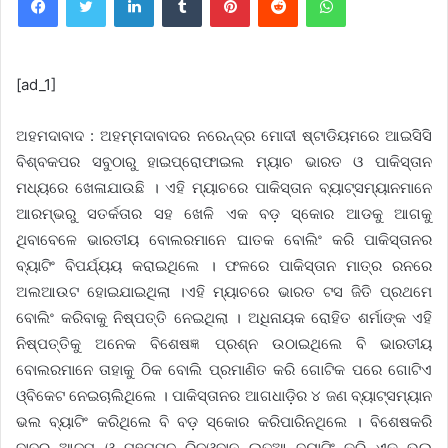
[ad_1]
ଅହମଦାବାଦ : ଅହମ୍ମଦାବାଦର ନରେନ୍ଦ୍ର ମୋଦୀ ଷ୍ଟାଡିୟମରେ ଆଇସିସି
ବିଶ୍ବକପର ସବୁଠାରୁ ହାଇପ୍ରୋଫାଇଲ ମ୍ୟାଚ ଭାରତ ଓ ପାକିସ୍ତାନ
ମଧ୍ୟରେ ଖେଳାଯାଉଛି । ଏହି ମ୍ୟାଚରେ ପାକିସ୍ତାନ ବ୍ୟାଟ୍ସମ୍ୟାନମାନେ
ଆରମ୍ଭରୁ ସତର୍କତାର ସହ ଖେଳି ଏକ ବଡ଼ ସ୍କୋର ଆଡକୁ ଆଗକୁ
ଥିବାବେଳେ ଭାରତୀୟ ବୋଲରମାନେ ଘାତକ ବୋଲିଂ କରି ପାକିସ୍ତାନର
ବ୍ୟାଟିଂ ବିପର୍ଯ୍ୟୟ କରାଇଥିଲେ । ଫଳରେ ପାକିସ୍ତାନ ମାତ୍ର ରନରେ
ଅଲଆଉଟ ହୋଇଯାଇଥିଲା ।ଏହି ମ୍ୟାଚରେ ଭାରତ ଟସ ଜିତି ପ୍ରଥମେ
ବୋଲିଂ କରିବାକୁ ନିଷ୍ପତ୍ତି ନେଇଥିଲା । ଅଧିନାୟକ ରୋହିତ ଶର୍ମାଙ୍କ ଏହି
ନିଷ୍ପତ୍ତିକୁ ଅନେକ ବିଶେଷଜ୍ଞ ପ୍ରଶ୍ନ ଉଠାଇଥିଲେ ବି ଭାରତୀୟ
ବୋଲରମାନେ ତାହାକୁ ଠିକ ବୋଲି ପ୍ରମାଣିତ କରି ଗୋଟିକ ପରେ ଗୋଟିଏ
ଓ୍ବିକେଟ ନେଇଚାଲିଥିଲେ । ପାକିସ୍ତାନର ଆଗଧାଡ଼ିର ୪ ଜଣ ବ୍ୟାଟ୍ସମ୍ୟାନ
ଭଲ ବ୍ୟାଟିଂ କରିଥିଲେ ବି ବଡ଼ ସ୍କୋର କରିପାରିନଥିଲେ । ବିଶେଷକରି
ବାବର ଆଜମ୍ ଓ ମହମ୍ମଦ ରିଜଓ୍ବାନ ଲଢୁଆ ବ୍ୟାଟିଂ କରି ଏକ ଭଲ