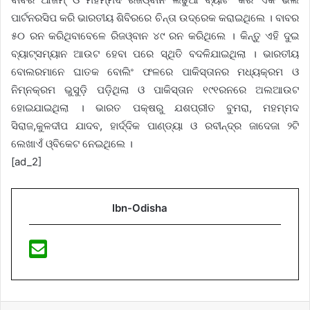
ପାର୍ଟନରସିପ କରି ଭାରତୀୟ ଶିବିରରେ ଚିନ୍ତା ଉଦ୍ରେକ କରାଇଥିଲେ । ବାବର
୫୦ ରନ କରିଥିବାବେଳେ ରିଜଓ୍ବାନ ୪୯ ରନ କରିଥିଲେ । କିନ୍ତୁ ଏହି ଦୁଇ
ବ୍ୟାଟ୍ସମ୍ୟାନ ଆଉଟ ହେବା ପରେ ସ୍ଥିତି ବଦଳିଯାଇଥିଲା । ଭାରତୀୟ
ବୋଲରମାନେ ଘାତକ ବୋଲିଂ ଫଳରେ ପାକିସ୍ତାନର ମଧ୍ୟକ୍ରମ ଓ
ନିମ୍ନକ୍ରମ ଭୁସୁଡ଼ି ପଡ଼ିଥିଲା ଓ ପାକିସ୍ତାନ ୧୯୧ରନରେ ଅଲଆଉଟ
ହୋଇଯାଇଥିଲା । ଭାରତ ପକ୍ଷରୁ ଯଶପ୍ରୀତ ବୁମରା, ମହମ୍ମଦ
ସିରାଜ,କୁଳଦୀପ ଯାଦବ, ହାର୍ଦ୍ଦିକ ପାଣ୍ଡ୍ୟା ଓ ରବୀନ୍ଦ୍ର ଜାଦେଜା ୨ଟି
ଲେଖାଏଁ ଓ୍ବିକେଟ ନେଇଥିଲେ ।
[ad_2]
Ibn-Odisha