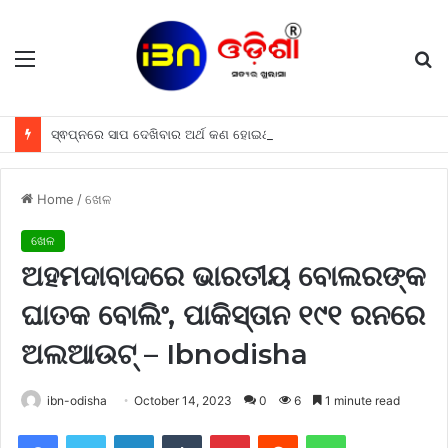
Menu
S
fo
ସ୍ଵପ୍ନରେ ସାପ ଦେଖିବାର ଅର୍ଥ କଣ ହୋଇଥାଏ, ଜାଣନ୍ତୁ
Home
/
ଖେଳ
ଖେଳ
ଅହମଦାବାଦରେ ଭାରତୀୟ ବୋଲରଙ୍କ
ଘାତକ ବୋଲିଂ, ପାକିସ୍ତାନ ୧୯୧ ରନରେ
ଅଲଆଉଟ୍ – Ibnodisha
ibn-odisha
October 14, 2023
0
6
1 minute read
Facebook
Twitter
LinkedIn
Tumblr
Pinterest
Reddit
WhatsApp