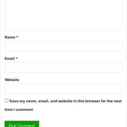
m
e
n
t
Name
*
*
Email
*
Website
Save my name, email, and website in this browser for the next
time I comment.