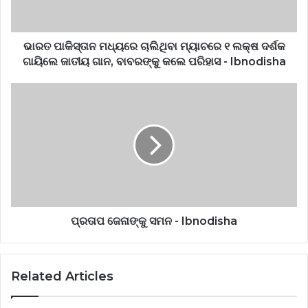
ଭାରତ ପାକିସ୍ତାନ ମଧ୍ୟରେ ଚାଲିଥିବା ମ୍ୟାଚରେ ୧ ଲକ୍ଷ ଦର୍ଶକ
ଗାୟିଲେ ଜାତୀୟ ଗାନ, ବାବରଙ୍କୁ କଲେ ପରିହାସ - Ibnodisha
ପ୍ରତାପ ଜେନାଙ୍କୁ ସମନ - Ibnodisha
Related Articles