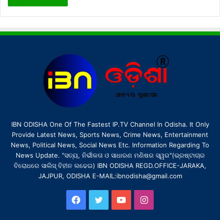
IBN ODISHA One Of The Fastest IP.TV Channel In Odisha. It Only
Provide Latest News, Sports News, Crime News, Entertainment
News, Political News, Social News Etc. Information Regarding To
News Update. "ସତ୍ୟ, ନିର୍ଭୀକତା ଓ ସାଧାରଣ ମଣିଷର ସ୍ୱର"(ଭ୍ରଷ୍ଟାଚାର
ବିରୋଧରେ ସାଲିସ୍ ବିହୀନ ଲଢେଇ) IBN ODISHA REGD.OFFICE-JARAKA,
JAJPUR, ODISHA E-MAIL:ibnodisha@gmail.com
Facebook
Twitter
YouTube
Instagram