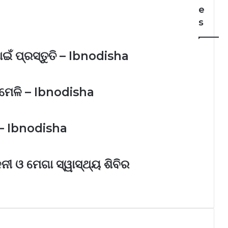
e
s
ପାଇଁ ପ୍ରସ୍ତୁତି – Ibnodisha
କ ମେଳି – Ibnodisha
 – Ibnodisha
ନୀ ଓ ମେଗା ସ୍ୱାସ୍ଥ୍ୟ ଶିବିର