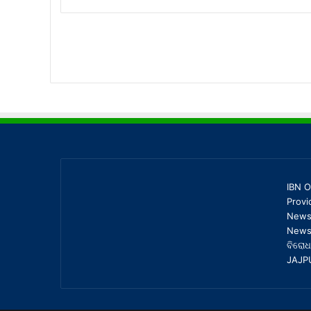
IBN O
Provi
News,
News 
ବିରୋଧ
JAJP