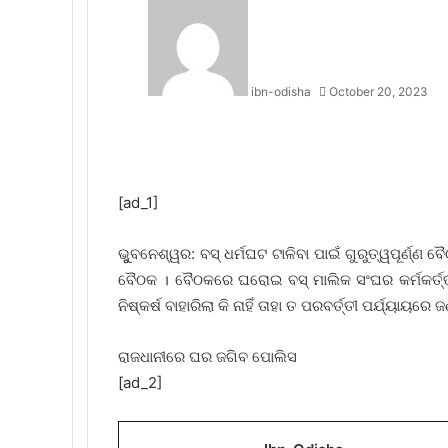
ibn-odisha
October 20, 2023
Facebook
Twitter
LinkedIn
Tumblr
Pinterest
Reddit
WhatsApp
[ad_1]
ଭୁୁବନେଶ୍ୱର: ବସ୍ ଧର୍ମଘଟ ଟାଳିବା ପାଇଁ ଗୁରୁତ୍ୱପୂର୍ଣ୍ଣ
ବୈଠକ । ବୈଠକରେ ଘରୋଇ ବସ୍ ମାଲିକ ସଂଘର କର୍ମକର୍ତ୍
ନିଷ୍କର୍ଷ ବାହାରିଲା କି ନାହିଁ ତାହା ତ ପରବର୍ତ୍ତୀ ପର୍ଯ୍ୟାୟରେ 
ରାଜଧାନୀରେ ଘର ଜଗିବ ପୋଲିସ
[ad_2]