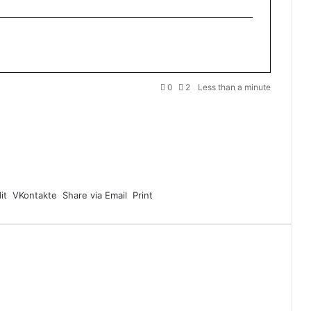
0
2
Less than a minute
it
VKontakte
Share via Email
Print