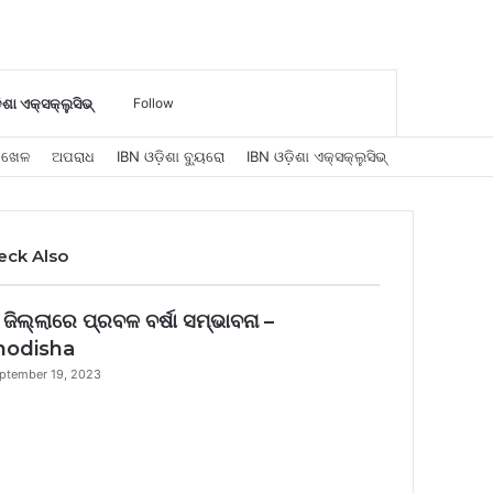
Log
Sidebar
Search
ିଶା ଏକ୍ସକ୍ଲୁସିଭ୍
Follow
ଖେଳ
ଅପରାଧ
IBN ଓଡ଼ିଶା ବ୍ୟୁରୋ
IBN ଓଡ଼ିଶା ଏକ୍ସକ୍ଲୁସିଭ୍
In
for
eck Also
ose
 ଜିଲ୍ଲାରେ ପ୍ରବଳ ବର୍ଷା ସମ୍ଭାବନା –
nodisha
ptember 19, 2023