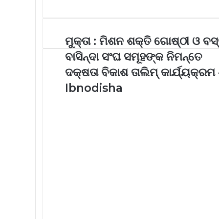
ମୁକ୍ତା : ମିଶନ ଶକ୍ତି ଗୋଷ୍ଠୀ ଓ ବସ୍
ବାସିନ୍ଦା ସଂଘ ସମୂହଙ୍କ ନିମନ୍ତେ
ଦକ୍ଷତା ବିକାଶ ତାଲିମ୍ କାର୍ଯ୍ୟକ୍ରମ 
Ibnodisha