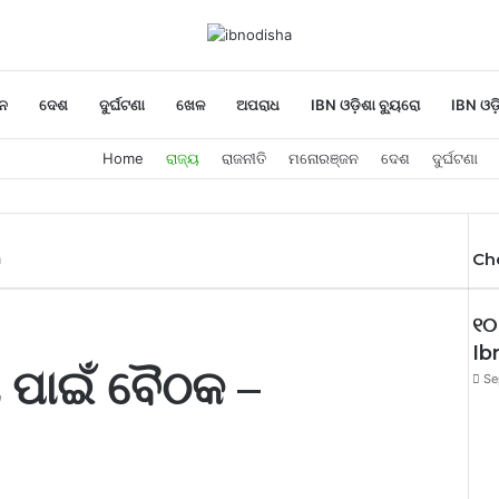
ନ
ଦେଶ
ଦୁର୍ଘଟଣା
ଖେଳ
ଅପରାଧ
IBN ଓଡ଼ିଶା ବ୍ୟୁରୋ
IBN ଓଡ଼
Home
ରାଜ୍ୟ
ରାଜନୀତି
ମନୋରଞ୍ଜନ
ଦେଶ
ଦୁର୍ଘଟଣା
Ch
a
Cl
୧୦
Ib
ା ପାଇଁ ବୈଠକ –
Se