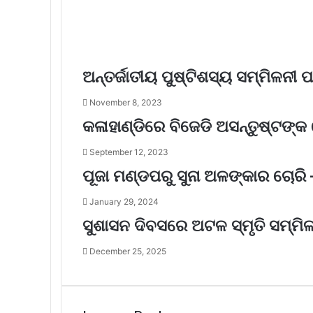
ଅନ୍ତର୍ଜାତୀୟ ପୁଷ୍ଟିଶସ୍ୟ ସମ୍ମିଳନୀ 
November 8, 2023
କଳାହାଣ୍ଡିରେ ବିଜେଡି ଅସନ୍ତୁଷ୍ଟଙ୍
September 12, 2023
ପୂଜା ମଣ୍ଡପରୁ ସୁନା ଅଳଙ୍କାର ଚୋରି
January 29, 2024
ସୁଶାସନ ଦିବସରେ ଅଟଳ ସ୍ମୃତି ସମ୍ମିଳ
December 25, 2025