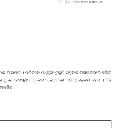
0
2
Less than a minute
 ବୈଠକ ଆରମ୍ଭ । ପରିବହନ ମନ୍ତ୍ରୀ ଟୁକୁନି ସାହୁଙ୍କ ବାସଭବନରେ ବସିଲା
ତା ଥିଲେ ଉପସ୍ଥିତ । ତେବେ ବୈଠକରେ କଣ ଆଲୋଚନା ହେଲା । କିଛି
ଜଣାପଡିବ ।