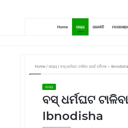
Home
ରାଜ୍ୟ
ରାଜନୀତି
ମନୋରଞ୍ଜ
Home
/
ରାଜ୍ୟ
/
ବସ୍ ଧର୍ମଘଟ ଟାଳିବା ପାଇଁ ବୈଠକ – Ibnodish
ରାଜ୍ୟ
ବସ୍ ଧର୍ମଘଟ ଟାଳିବ
Ibnodisha