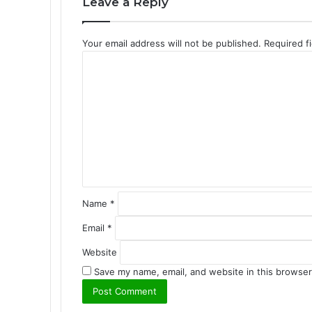
Leave a Reply
Your email address will not be published.
Required f
C
o
m
m
e
n
t
*
Name
*
Email
*
Website
Save my name, email, and website in this browser