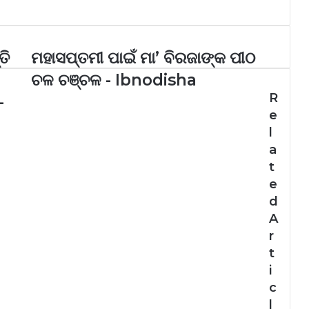
ତି
ମହାସପ୍ତମୀ ପାଇଁ ମା’ ବିରଜାଙ୍କ ପୀଠ
ଚଳ ଚଞ୍ଚଳ - Ibnodisha
R
-
e
l
a
t
e
d
A
r
t
i
c
l