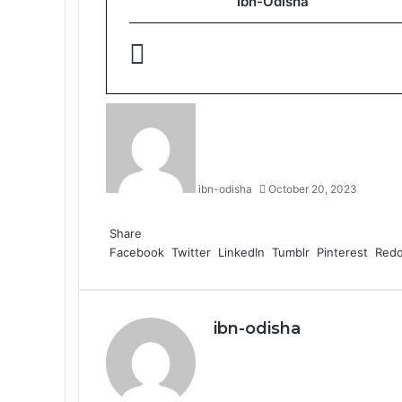
Ibn-Odisha
ibn-odisha
October 20, 2023
Facebook
Twitter
LinkedIn
Tumblr
Pinterest
Reddit
WhatsApp
Share
Facebook
Twitter
LinkedIn
Tumblr
Pinterest
Redd
ibn-odisha
Website