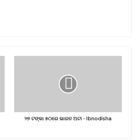
୨୭ ଟଙ୍କା ୫୦ରେ ଭାରତ ଅଟା - Ibnodisha