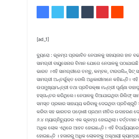
Facebook
Twitter
LinkedIn
Tumblr
Pinterest
Reddit
[ad_1]
ବ୍ୟୁରୋ : ଭୂକମ୍ପ ପ୍ରଭାବିତ ନେପାଳକୁ ସହାୟତାର ହାତ ବ
ସାମଗ୍ରୀ ବାୟୁସେନାର ବିମାନ ଯୋଗେ ନେପାଳକୁ ପଠାଯାଇଛି
ଭାରତ ।ଏହି ସାମଗ୍ରୀରେ ତମ୍ବୁ, କମ୍ବଳ, ଟାରପଲିନ୍ ସିଟ
ସାମଗ୍ରୀ ଅନ୍ତର୍ଭୁକ୍ତ ବୋଲି ଅଧିକାରୀମାନେ କହିଛନ୍ତି। ଏ
ଉପମୁଖ୍ୟମନ୍ତ୍ରୀ ତଥା ପ୍ରତିରକ୍ଷା ମନ୍ତ୍ରୀ ପୂର୍ଣ୍ଣା ବାହା
ହସ୍ତାନ୍ତର କରିଥିଲେ। ନେପାଳକୁ ଦିଆଯାଇଥିବା ରିଲିଫ୍ ସା
ସମସ୍ତ ପ୍ରକାର ସାହାଯ୍ୟ କରିବାକୁ ଦେଇଥିବା ପ୍ରତିଶ୍ରୁତି
କରିବା ସହ ଭାରତର ପଡ଼ୋଶୀ ପ୍ରଥମ ନୀତିର ଉଦାହରଣ ଦେଇଛ
୬.୪ ମ୍ୟାଗ୍ନିଚ୍ୟୁଡର ଏକ ଭୂକମ୍ପ ହୋଇଥିଲା। ବର୍ତ୍ତମାନ
ଅଧିକ ଲୋକ ଏଥିରେ ଆହତ ହୋଇଛନ୍ତି। ଏହି ବିପର୍ଯ୍ୟୟରେ
ହୋଇଛନ୍ତି । ହଜାରରୁ ଅଧିକ ଲୋକଙ୍କୁ ଅସ୍ଥାୟୀ କ୍ୟାମ