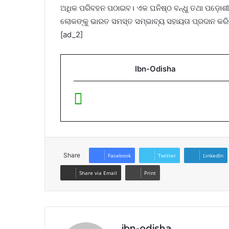
ଅଧିକ ପରିବହନ ପଠାଇବ। ଏକ ଘନିଷ୍ଠ ବନ୍ଧୁ ତଥା ପଡ଼ୋଶ
ଲୋକଙ୍କୁ ଭାରତ ସମସ୍ତ ସମ୍ଭାବ୍ୟ ସହାୟତା ପ୍ରଦାନ କରିବା
[ad_2]
Ibn-Odisha
Share
Facebook
Twitter
LinkedIn
Share via Email
Print
ibn-odisha