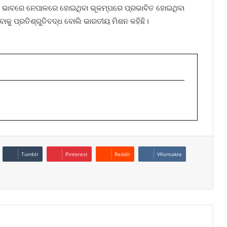
ୀ ଭାବରେ ନେପାଳରେ ହୋଇଥିବା ଭୂକମ୍ପରେ ପ୍ରଭାବିତ ହୋଇଥିବା
କୁ ପ୍ରତିଶ୍ରୁତିବଦ୍ଧ ବୋଲି ଭାରତୀୟ ମିଶନ କହିଛି।
Tumblr
Pinterest
Reddit
VKontakte