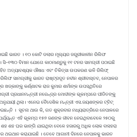
ଢାଇଛି ଭାରତ । ୧୦ କୋଟି ଡଲାର ମୂଲ୍ୟର ଜରୁରୀକାଳୀନ ରିଲିଫ
। ସି-୧୩୦ ବିମାନ ଯୋଗେ କାଠମାଣ୍ଡୁକୁ ୧୧ ଟନର ସାମଗ୍ରୀ ପଠାଇଛି
୍ ସହିତ ଅତ୍ୟାବଶ୍ୟକ ଔଷଧ ଏବଂ ଚିକିତ୍ସା ଉପକରଣ ଭଳି ରିଲିଫ୍
ହି ରିଲିଫ ସାମଗ୍ରୀକୁ ଭାରତ ରାଷ୍ଟ୍ରଦୂତ ନବୀନ ଶ୍ରୀବାସ୍ତବ, ନେପାଳର
ଦୂର ଖଡ୍କାଙ୍କୁ କର୍ଣ୍ଣାଟକ ରାଜ କୁମାର ଶର୍ମାଙ୍କ ଉପସ୍ଥିତିରେ
ମଗ୍ରୀ ପ୍ରଧାନମନ୍ତ୍ରୀ ନରେନ୍ଦ୍ର ମୋଦୀଙ୍କ ଭୂକମ୍ପରେ ପୀଡିତଙ୍କୁ
 ଅନୁଯାୟୀ ଥିଲା। ଏନେଇ ବୈଦେଶିକ ମନ୍ତ୍ରୀ ଏସ.ଜୟଶଙ୍କର ଟ୍ବିଟ୍‌
ନ୍ତି । ସୂଚନା ଥାଉ କି, ଗତ ଶୁକ୍ରବାର ମଧ୍ୟରାତ୍ରିରେ ନେପାଳରେ
 ପର୍ଯ୍ୟନ୍ତ ଏହି ଭୂକମ୍ପ ୧୫୭ ଜଣଙ୍କ ଜୀବନ ନେଇଥିବାବେଳେ ୨୫୦ରୁ
 ଶହ ଶହ ଘର ଭାଙ୍ଗି ଯାଇଥିବା ବେଳେ ହଜାରରୁ ଅଧିକ ଲୋକ ବାସହରା
୍ପରେ ଥଇଥାନ କରାଯାଇଛି । ତେବେ ଆଗାମୀ ଦିନରେ ନେପାଳକୁ ଭାରତ