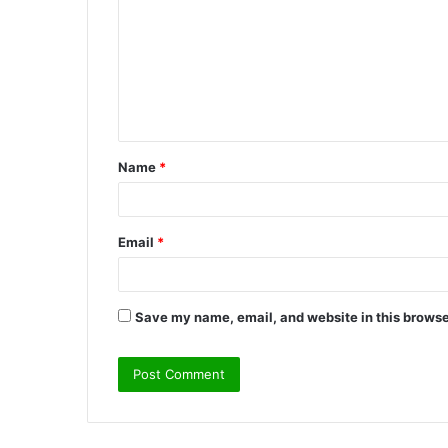
m
m
e
n
t
Name
*
*
Email
*
Save my name, email, and website in this browse