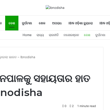
ନ
ଦେଶ
ଦୁର୍ଘଟଣା
ଖେଳ
ଅପରାଧ
IBN ଓଡ଼ିଶା ବ୍ୟୁରୋ
IBN ଓଡ଼
Home
ରାଜ୍ୟ
ରାଜନୀତି
ମନୋରଞ୍ଜନ
ଦେଶ
ଦୁର୍ଘଟଣା
ଢ଼ାଇଲା ଭାରତ – Ibnodisha
ନେପାଳକୁ ସହାୟତାର ହାତ
Ibnodisha
0
2
1 minute read