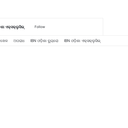
Log
Sidebar
Search
ିଶା ଏକ୍ସକ୍ଲୁସିଭ୍
Follow
ଖେଳ
ଅପରାଧ
IBN ଓଡ଼ିଶା ବ୍ୟୁରୋ
IBN ଓଡ଼ିଶା ଏକ୍ସକ୍ଲୁସିଭ୍
In
for