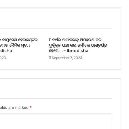
 ବାୟୁସେନା ହେଲିକପ୍ଟର
୮ ବର୍ଷର ନାବାଳିକାକୁ ଅପହରଣ କରି
ତ: ୨୬ ସୈନିକ ମୃତ, ୮
ଦୁର୍ବୃତ୍ତ ଯାହା କଲା ଜାଣିଲେ ଆଶ୍ଚର୍ଯ୍ୟ
odisha
ହେବେ…. – Ibnodisha
2023
September 7, 2023
ields are marked
*