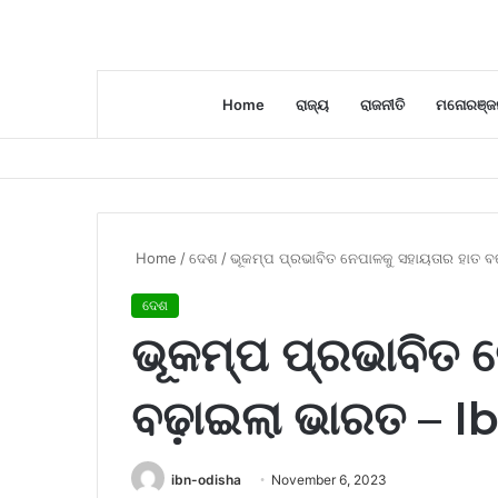
Home
ରାଜ୍ୟ
ରାଜନୀତି
ମନୋରଞ୍ଜ
Home
/
ଦେଶ
/
ଭୂକମ୍ପ ପ୍ରଭାବିତ ନେପାଳକୁ ସହାୟତାର ହାତ ବ
ଦେଶ
ଭୂକମ୍ପ ପ୍ରଭାବିତ 
ବଢ଼ାଇଲା ଭାରତ – 
ibn-odisha
November 6, 2023